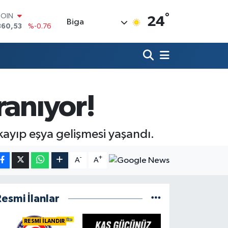
°
COIN
24
Biga
360,53
%-0.76
LAR
7143
%0.16
RO
0317
%-0.02
RLİN
2463
%0.07
ranıyor!
M ALTIN
4.81
%1.44
T100
887
%64
kayıp eşya gelişmesi yaşandı.
-
+
A
A
esmi İlanlar
RESMİ İLANDIR