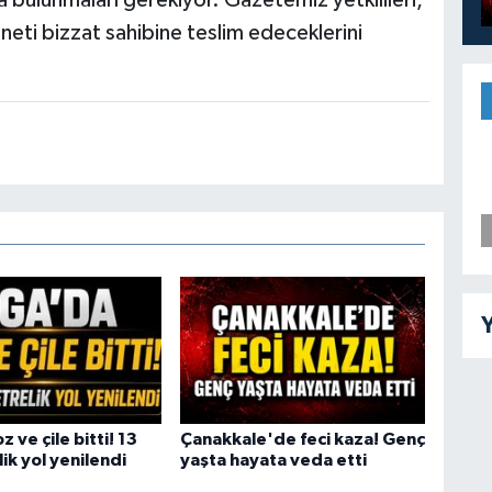
bulunmaları gerekiyor. Gazetemiz yetkilileri,
aneti bizzat sahibine teslim edeceklerini
Y
z ve çile bitti! 13
Çanakkale'de feci kaza! Genç
ik yol yenilendi
yaşta hayata veda etti