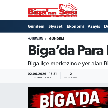
Asayiş
Çanakkale Hava Durumu
Gündem
Siyaset
Ekonomi
Asayiş
D
Astroloji
Çanakkale Trafik Yoğunluk Haritası
HABERLER
GÜNDEM
Belde ve Köyler
Süper Lig Puan Durumu ve Fikstür
Biga’da Para 
Belediye
Tüm Manşetler
Biga ilçe merkezinde yer alan B
Dünya
Son Dakika Haberleri
02.06.2026 - 15:51
2
YAYINLANMA
PAYLAŞIM
Eğitim
Haber Arşivi
Ekonomi
Genel