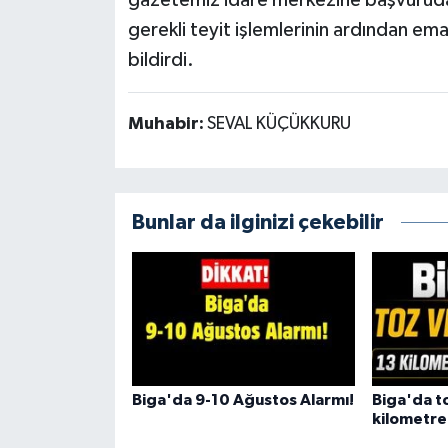
gazetemiz idare merkezine başvuruda 
gerekli teyit işlemlerinin ardından em
bildirdi.
Muhabir:
SEVAL KÜÇÜKKURU
Bunlar da ilginizi çekebilir
Biga'da 9-10 Ağustos Alarmı!
Biga'da to
kilometrel