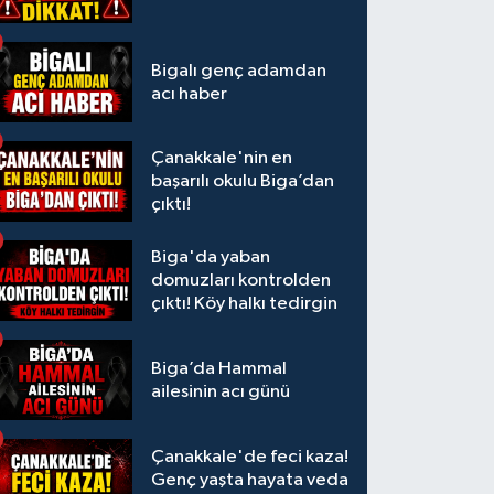
Bigalı genç adamdan
acı haber
Çanakkale'nin en
başarılı okulu Biga’dan
çıktı!
Biga'da yaban
domuzları kontrolden
çıktı! Köy halkı tedirgin
Biga’da Hammal
ailesinin acı günü
Çanakkale'de feci kaza!
Genç yaşta hayata veda