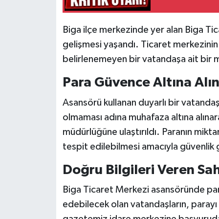
Siyaset
Biga ilçe merkezinde yer alan Biga Ti
gelişmesi yaşandı. Ticaret merkezinin 
Spor
belirlenemeyen bir vatandaşa ait bir m
Tarım ve Ekonomi
Para Güvence Altına Alın
Teknoloji
Asansörü kullanan duyarlı bir vatandaş
olmaması adına muhafaza altına alınar
Ulusal
müdürlüğüne ulaştırıldı. Paranın mikta
tespit edilebilmesi amacıyla güvenlik 
Yaşam
Doğru Bilgileri Veren Sa
Biga Ticaret Merkezi asansöründe para
edebilecek olan vatandaşların, paray