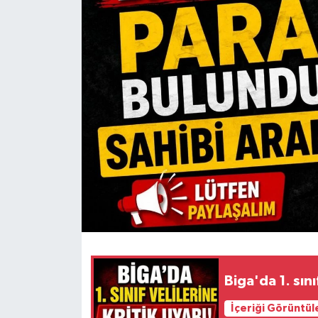
Gündem
Hava Durumu
İlan
Kültür Sanat
Magazin
Otomobil
Politika
Resmî ilanlar
Biga'da 1. sınıf
İçeriği Görüntül
Sağlık