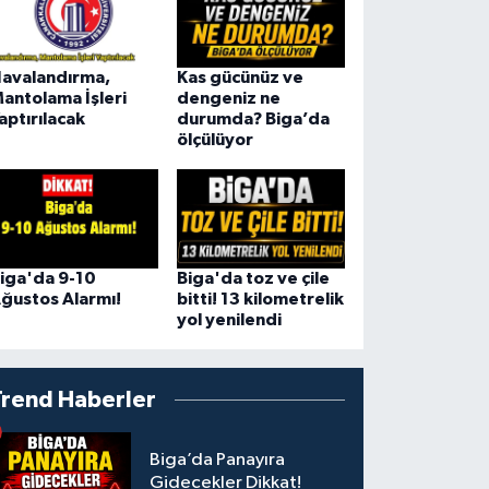
avalandırma,
Kas gücünüz ve
antolama İşleri
dengeniz ne
aptırılacak
durumda? Biga’da
ölçülüyor
iga'da 9-10
Biga'da toz ve çile
ğustos Alarmı!
bitti! 13 kilometrelik
yol yenilendi
Trend Haberler
Biga’da Panayıra
Gidecekler Dikkat!