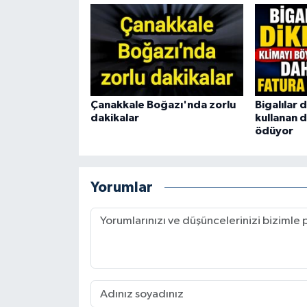
Çanakkale Boğazı'nda zorlu
Bigalılar 
dakikalar
kullanan d
ödüyor
Yorumlar