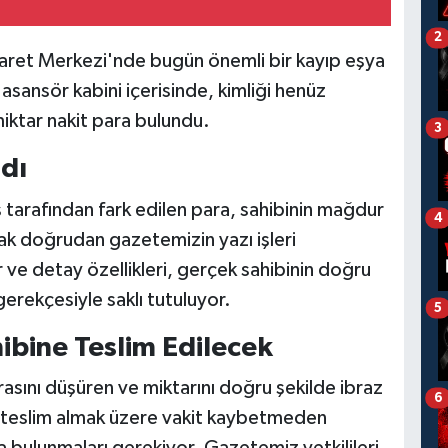
2
caret Merkezi'nde bugün önemli bir kayıp eşya
asansör kabini içerisinde, kimliği henüz
iktar nakit para bulundu.
3
dı
 tarafından fark edilen para, sahibinin mağdur
4
ak doğrudan gazetemizin yazı işleri
r ve detay özellikleri, gerçek sahibinin doğru
gerekçesiyle saklı tutuluyor.
5
hibine Teslim Edilecek
sını düşüren ve miktarını doğru şekilde ibraz
6
ı teslim almak üzere vakit kaybetmeden