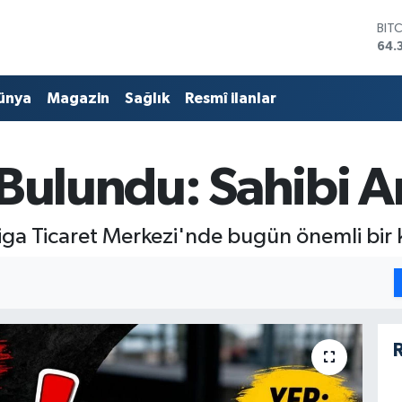
BIT
64.
DO
47,
ünya
Magazin
Sağlık
Resmî ilanlar
EU
55,
STE
64,
Bulundu: Sahibi A
GRA
657
BİS
13.
iga Ticaret Merkezi'nde bugün önemli bir 
R