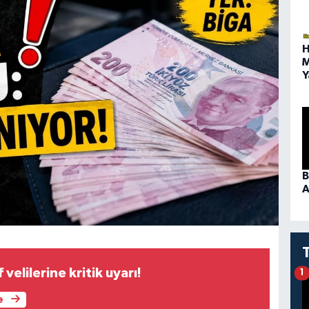
H
M
Y
B
A
 velilerine kritik uyarı!
1
e