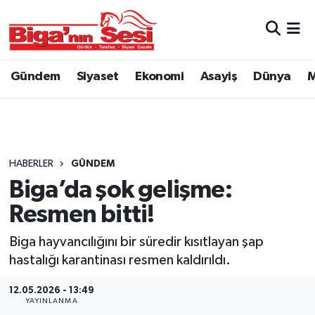
Asayiş
Çanakkale Hava Durumu
Gündem
Siyaset
Ekonomi
Asayiş
Dünya
M
Astroloji
Çanakkale Trafik Yoğunluk Haritası
Belde ve Köyler
Süper Lig Puan Durumu ve Fikstür
Belediye
Tüm Manşetler
HABERLER
GÜNDEM
Biga’da şok gelişme:
Dünya
Son Dakika Haberleri
Resmen bitti!
Eğitim
Haber Arşivi
Biga hayvancılığını bir süredir kısıtlayan şap
hastalığı karantinası resmen kaldırıldı.
Ekonomi
12.05.2026 - 13:49
YAYINLANMA
Genel