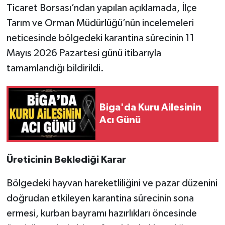
Ticaret Borsası’ndan yapılan açıklamada, İlçe
Tarım ve Orman Müdürlüğü’nün incelemeleri
Siyaset
neticesinde bölgedeki karantina sürecinin 11
Spor
Mayıs 2026 Pazartesi günü itibarıyla
tamamlandığı bildirildi.
Tarım ve Ekonomi
Teknoloji
Biga'da Kuru Ailesinin
Acı Günü
Ulusal
Yaşam
Üreticinin Beklediği Karar
Bölgedeki hayvan hareketliliğini ve pazar düzenini
doğrudan etkileyen karantina sürecinin sona
ermesi, kurban bayramı hazırlıkları öncesinde