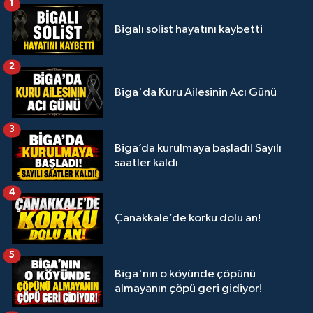
1
Bigalı solist hayatını kaybetti
2
Biga'da Kuru Ailesinin Acı Günü
3
Biga’da kurulmaya başladı! Sayılı
saatler kaldı
4
Çanakkale’de korku dolu an!
5
Biga'nın o köyünde çöpünü
almayanın çöpü geri gidiyor!