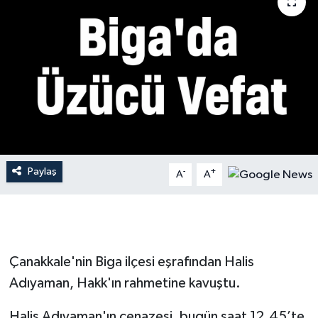
Gündem
Hava Durumu
İlan
Kültür Sanat
Magazin
Paylaş
-
+
A
A
Otomobil
Politika
Çanakkale'nin Biga ilçesi eşrafından Halis
Resmî ilanlar
Adıyaman, Hakk'ın rahmetine kavuştu.
Sağlık
Halis Adıyaman'ın cenazesi, bugün saat 12.45’te