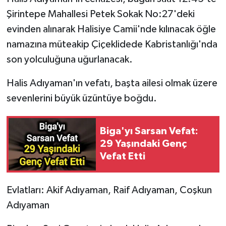
Şirintepe Mahallesi Petek Sokak No:27'deki
Siyaset
evinden alınarak Halisiye Camii'nde kılınacak öğle
namazına müteakip Çiçeklidede Kabristanlığı'nda
Spor
son yolculuğuna uğurlanacak.
Tarım ve Ekonomi
Halis Adıyaman'ın vefatı, başta ailesi olmak üzere
sevenlerini büyük üzüntüye boğdu.
Teknoloji
Ulusal
Biga'yı Sarsan Vefat:
29 Yaşındaki Genç
Yaşam
Vefat Etti
Evlatları: Akif Adıyaman, Raif Adıyaman, Coşkun
Adıyaman