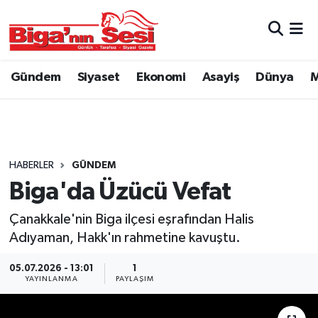
Asayiş
Çanakkale Hava Durumu
Gündem
Siyaset
Ekonomi
Asayiş
Dünya
M
Astroloji
Çanakkale Trafik Yoğunluk Haritası
Belde ve Köyler
Süper Lig Puan Durumu ve Fikstür
Belediye
Tüm Manşetler
HABERLER
GÜNDEM
Biga'da Üzücü Vefat
Dünya
Son Dakika Haberleri
Çanakkale'nin Biga ilçesi eşrafından Halis
Eğitim
Haber Arşivi
Adıyaman, Hakk'ın rahmetine kavuştu.
05.07.2026 - 13:01
1
Ekonomi
YAYINLANMA
PAYLAŞIM
Genel