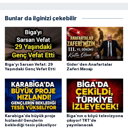
Bunlar da ilginizi çekebilir
Biga'yı Sarsan Vefat: 29
Gider'den Anafartalar
Yaşındaki Genç Vefat Etti
Zaferi Mesajı
Karabiga’da büyük proje
Biga’nın o köyü televizyona
hızlandı! Gençlerin
çıkıyor! TRT’de
beklediği tesis yükseliyor
yayınlanacak