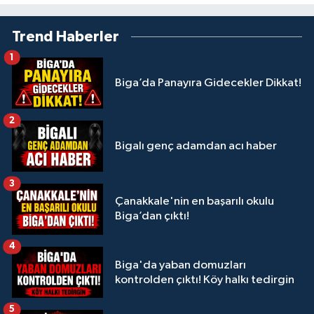
Trend Haberler
1
Biga’da Panayıra Gidecekler Dikkat!
2
Bigalı genç adamdan acı haber
3
Çanakkale'nin en başarılı okulu
Biga’dan çıktı!
4
Biga'da yaban domuzları
kontrolden çıktı! Köy halkı tedirgin
5