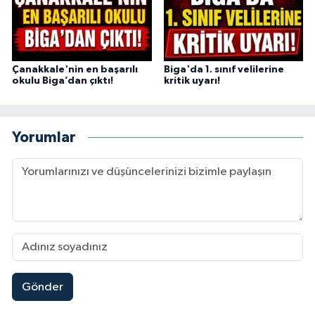
Çanakkale'nin en başarılı
Biga'da 1. sınıf velilerine
okulu Biga’dan çıktı!
kritik uyarı!
Yorumlar
Gönder