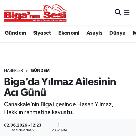
Asayiş
Çanakkale Hava Durumu
Gündem
Siyaset
Ekonomi
Asayiş
Dünya
M
Astroloji
Çanakkale Trafik Yoğunluk Haritası
Belde ve Köyler
Süper Lig Puan Durumu ve Fikstür
Belediye
Tüm Manşetler
HABERLER
GÜNDEM
Biga’da Yılmaz Ailesinin
Dünya
Son Dakika Haberleri
Acı Günü
Eğitim
Haber Arşivi
Çanakkale’nin Biga ilçesinde Hasan Yılmaz,
Hakk’ın rahmetine kavuştu.
Ekonomi
02.06.2026 - 12:23
1
YAYINLANMA
PAYLAŞIM
Genel