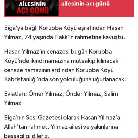
ailesinin acı günü
Siyaset
Biga’ya bağlı Koruoba Köyü eşrafından Hasan
Spor
Yılmaz, 74 yaşında Hakk’ın rahmetine kavuştu.
Tarım ve Ekonomi
Hasan Yılmaz’ın cenazesi bugün Koruoba
Köyü’nde ikindi namazına müteakip kılınacak
Teknoloji
cenaze namazının ardından Koruoba Köyü
Ulusal
Kabristanlığı’nda son yolculuğuna uğurlanacak.
Yaşam
Evlatları: Ömer Yılmaz, Önder Yılmaz, Salim
Yılmaz
Biga’nın Sesi Gazetesi olarak Hasan Yılmaz’a
Allah’tan rahmet, Yılmaz ailesi ve yakınlarına
başsağlığı dileriz.