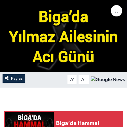
Gündem
Hava Durumu
İlan
Kültür Sanat
Magazin
Paylaş
-
+
A
A
Otomobil
Politika
Resmî ilanlar
Biga’da Hammal
Sağlık