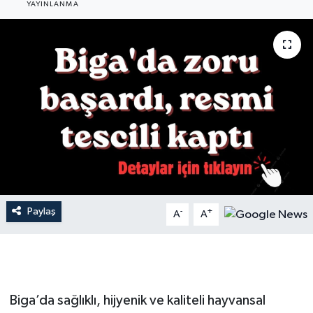
YAYINLANMA
Gündem
Hava Durumu
İlan
Kültür Sanat
Magazin
Otomobil
Paylaş
-
+
A
A
Politika
Resmî ilanlar
Biga’da sağlıklı, hijyenik ve kaliteli hayvansal
Sağlık