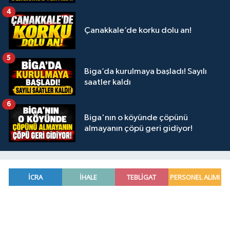
4
Çanakkale’de korku dolu an!
5
Biga’da kurulmaya başladı! Sayılı
saatler kaldı
6
Biga'nın o köyünde çöpünü
almayanın çöpü geri gidiyor!