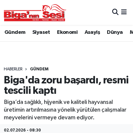
Asayiş
Çanakkale Hava Durumu
Gündem
Siyaset
Ekonomi
Asayiş
Dünya
M
Astroloji
Çanakkale Trafik Yoğunluk Haritası
Belde ve Köyler
Süper Lig Puan Durumu ve Fikstür
Belediye
Tüm Manşetler
HABERLER
GÜNDEM
Biga'da zoru başardı, resmi
Dünya
Son Dakika Haberleri
tescili kaptı
Eğitim
Haber Arşivi
Biga’da sağlıklı, hijyenik ve kaliteli hayvansal
üretimin artırılmasına yönelik yürütülen çalışmalar
Ekonomi
meyvelerini vermeye devam ediyor.
Genel
02.07.2026 - 08:30