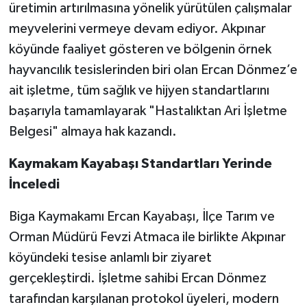
üretimin artırılmasına yönelik yürütülen çalışmalar
meyvelerini vermeye devam ediyor. Akpınar
Siyaset
köyünde faaliyet gösteren ve bölgenin örnek
Spor
hayvancılık tesislerinden biri olan Ercan Dönmez’e
ait işletme, tüm sağlık ve hijyen standartlarını
Tarım ve Ekonomi
başarıyla tamamlayarak "Hastalıktan Ari İşletme
Belgesi" almaya hak kazandı.
Teknoloji
Kaymakam Kayabaşı Standartları Yerinde
Ulusal
İnceledi
Yaşam
Biga Kaymakamı Ercan Kayabaşı, İlçe Tarım ve
Orman Müdürü Fevzi Atmaca ile birlikte Akpınar
köyündeki tesise anlamlı bir ziyaret
gerçekleştirdi. İşletme sahibi Ercan Dönmez
tarafından karşılanan protokol üyeleri, modern