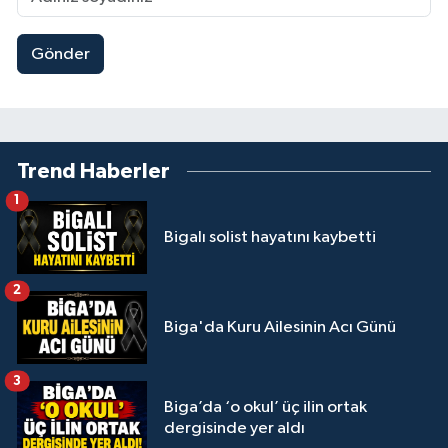
Gönder
Trend Haberler
1
Bigalı solist hayatını kaybetti
2
Biga'da Kuru Ailesinin Acı Günü
3
Biga’da ‘o okul’ üç ilin ortak
dergisinde yer aldı