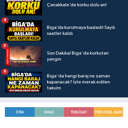
Çanakkale’de korku dolu an!
4
Biga’da kurulmaya başladı! Sayılı
saatler kaldı
5
Son Dakika! Biga'da korkutan
yangın
6
Biga'da hangi baraj ne zaman
kapanacak? İşte merak edilen
takvim