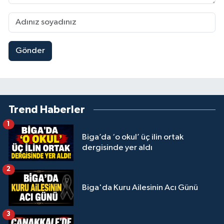
Gönder
Trend Haberler
1
Biga’da ‘o okul’ üç ilin ortak
dergisinde yer aldı
2
Biga'da Kuru Ailesinin Acı Günü
3