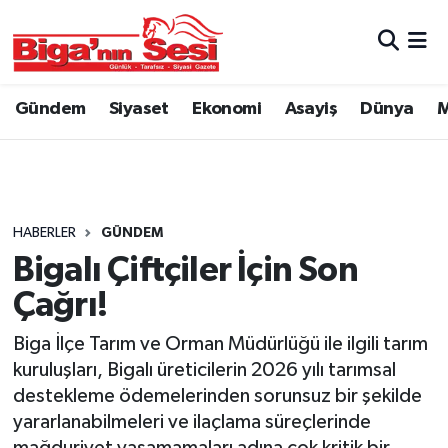
Asayiş
Çanakkale Hava Durumu
Gündem
Siyaset
Ekonomi
Asayiş
Dünya
M
Astroloji
Çanakkale Trafik Yoğunluk Haritası
Belde ve Köyler
Süper Lig Puan Durumu ve Fikstür
Belediye
Tüm Manşetler
HABERLER
GÜNDEM
Bigalı Çiftçiler İçin Son
Dünya
Son Dakika Haberleri
Çağrı!
Eğitim
Haber Arşivi
Biga İlçe Tarım ve Orman Müdürlüğü ile ilgili tarım
kuruluşları, Bigalı üreticilerin 2026 yılı tarımsal
Ekonomi
destekleme ödemelerinden sorunsuz bir şekilde
yararlanabilmeleri ve ilaçlama süreçlerinde
Genel