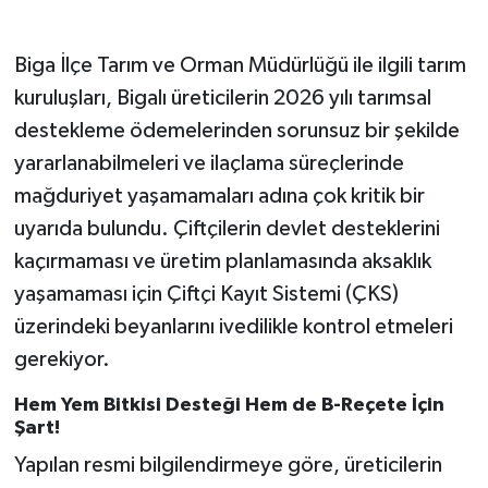
Siyaset
Biga İlçe Tarım ve Orman Müdürlüğü ile ilgili tarım
kuruluşları, Bigalı üreticilerin 2026 yılı tarımsal
Spor
destekleme ödemelerinden sorunsuz bir şekilde
yararlanabilmeleri ve ilaçlama süreçlerinde
Tarım ve Ekonomi
mağduriyet yaşamamaları adına çok kritik bir
Teknoloji
uyarıda bulundu. Çiftçilerin devlet desteklerini
kaçırmaması ve üretim planlamasında aksaklık
Ulusal
yaşamaması için Çiftçi Kayıt Sistemi (ÇKS)
üzerindeki beyanlarını ivedilikle kontrol etmeleri
Yaşam
gerekiyor.
Hem Yem Bitkisi Desteği Hem de B-Reçete İçin
Şart!
Yapılan resmi bilgilendirmeye göre, üreticilerin