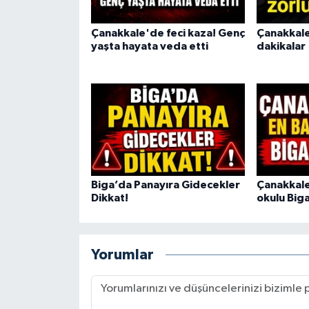
Çanakkale'de feci kaza! Genç
Çanakkale
yaşta hayata veda etti
dakikalar
Biga’da Panayıra Gidecekler
Çanakkale'
Dikkat!
okulu Biga
Yorumlar