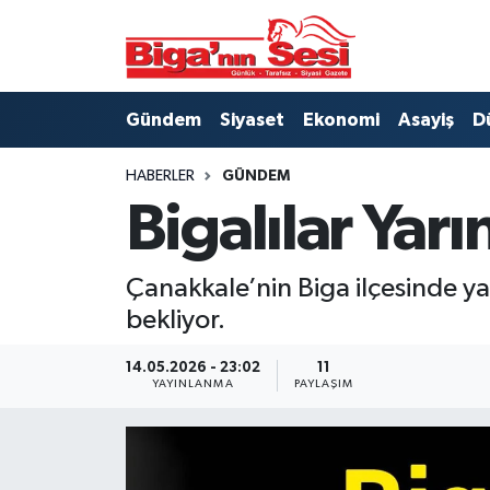
Asayiş
Çanakkale Hava Durumu
Gündem
Siyaset
Ekonomi
Asayiş
D
Astroloji
Çanakkale Trafik Yoğunluk Haritası
HABERLER
GÜNDEM
Belde ve Köyler
Süper Lig Puan Durumu ve Fikstür
Bigalılar Yar
Belediye
Tüm Manşetler
Çanakkale’nin Biga ilçesinde y
Dünya
Son Dakika Haberleri
bekliyor.
Eğitim
Haber Arşivi
14.05.2026 - 23:02
11
YAYINLANMA
PAYLAŞIM
Ekonomi
Genel