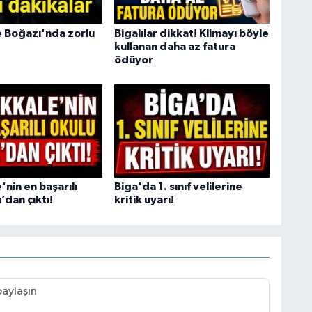
 Boğazı'nda zorlu
Bigalılar dikkat! Klimayı böyle
kullanan daha az fatura
ödüyor
nin en başarılı
Biga'da 1. sınıf velilerine
’dan çıktı!
kritik uyarı!