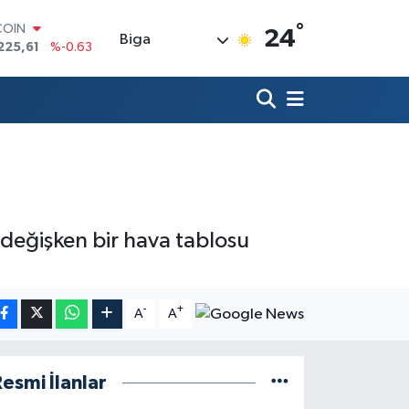
°
LAR
24
Biga
7143
%0.16
RO
0317
%-0.02
RLİN
2463
%0.07
M ALTIN
4.81
%1.44
T100
799
%70
COIN
225,61
%-0.63
değişken bir hava tablosu
-
+
A
A
esmi İlanlar