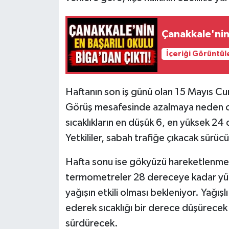
Siyaset
Çanakkale'nin 
Spor
İçeriği Görüntül
Tarım ve Ekonomi
Haftanın son iş günü olan 15 Mayıs Cu
Teknoloji
Görüş mesafesinde azalmaya neden ol
sıcaklıkların en düşük 6, en yüksek 2
Ulusal
Yetkililer, sabah trafiğe çıkacak sürücü
Yaşam
Hafta sonu ise gökyüzü hareketlenme
termometreler 28 dereceye kadar yük
yağışın etkili olması bekleniyor. Yağı
ederek sıcaklığı bir derece düşürecek
sürdürecek.