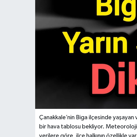
Gündem
Hava Durumu
İlan
Kültür Sanat
Magazin
Otomobil
Politika
Çanakkale’nin Biga ilçesinde yaşayan
Resmî ilanlar
bir hava tablosu bekliyor. Meteoroloj
verilere göre, ilçe halkının özellikle y
Sağlık