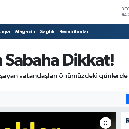
DO
47,
EU
55,
ünya
Magazin
Sağlık
Resmî ilanlar
STE
64,
GRA
657
ın Sabaha Dikkat!
BİS
13.
BIT
64.
aşayan vatandaşları önümüzdeki günlerde 
R