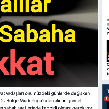
H
M
Y
Ç
k
t
 vatandaşları önümüzdeki günlerde değişken
1
i 2. Bölge Müdürlüğü’nden alınan güncel
arın sabah saatlerinde tedbirli olması gerekiyor.