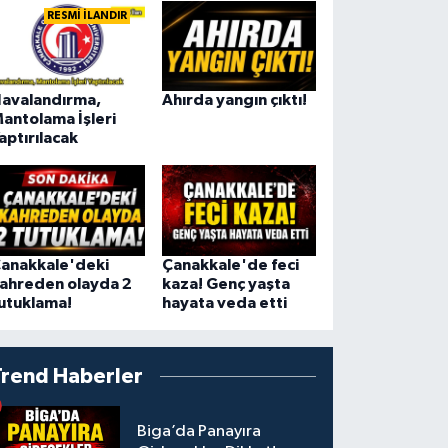
RESMİ İLANDIR
avalandırma,
Ahırda yangın çıktı!
antolama İşleri
aptırılacak
anakkale'deki
Çanakkale'de feci
ahreden olayda 2
kaza! Genç yaşta
utuklama!
hayata veda etti
Trend Haberler
Biga’da Panayıra