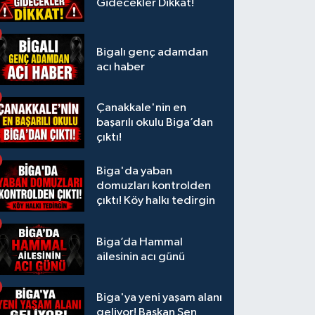
Gidecekler Dikkat!
Bigalı genç adamdan
acı haber
Çanakkale'nin en
başarılı okulu Biga’dan
çıktı!
Biga'da yaban
domuzları kontrolden
çıktı! Köy halkı tedirgin
Biga’da Hammal
ailesinin acı günü
Biga'ya yeni yaşam alanı
geliyor! Başkan Şen