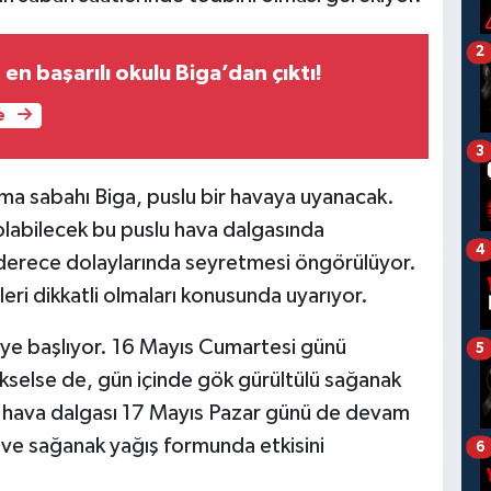
2
en başarılı okulu Biga’dan çıktı!
e
3
ma sabahı Biga, puslu bir havaya uyanacak.
abilecek bu puslu hava dalgasında
4
4 derece dolaylarında seyretmesi öngörülüyor.
leri dikkatli olmaları konusunda uyarıyor.
ye başlıyor. 16 Mayıs Cumartesi günü
5
selse de, gün içinde gök gürültülü sağanak
şlı hava dalgası 17 Mayıs Pazar günü de devam
 ve sağanak yağış formunda etkisini
6