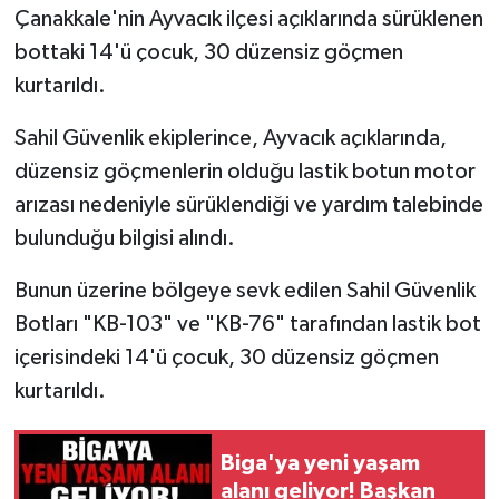
Çanakkale'nin Ayvacık ilçesi açıklarında sürüklenen
bottaki 14'ü çocuk, 30 düzensiz göçmen
Siyaset
kurtarıldı.
Spor
Sahil Güvenlik ekiplerince, Ayvacık açıklarında,
Tarım ve Ekonomi
düzensiz göçmenlerin olduğu lastik botun motor
arızası nedeniyle sürüklendiği ve yardım talebinde
Teknoloji
bulunduğu bilgisi alındı.
Ulusal
Bunun üzerine bölgeye sevk edilen Sahil Güvenlik
Botları "KB-103" ve "KB-76" tarafından lastik bot
Yaşam
içerisindeki 14'ü çocuk, 30 düzensiz göçmen
kurtarıldı.
Biga'ya yeni yaşam
alanı geliyor! Başkan