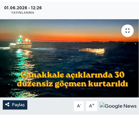
01.06.2026 - 12:26
Gündem
YAYINLANMA
Hava Durumu
İlan
Kültür Sanat
Magazin
Otomobil
Paylaş
-
+
Politika
A
A
Resmî ilanlar
Sağlık