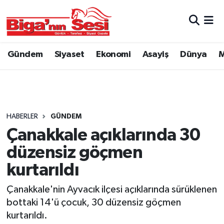
Asayiş
Çanakkale Hava Durumu
Gündem
Siyaset
Ekonomi
Asayiş
Dünya
M
Astroloji
Çanakkale Trafik Yoğunluk Haritası
Belde ve Köyler
Süper Lig Puan Durumu ve Fikstür
Belediye
Tüm Manşetler
HABERLER
GÜNDEM
Çanakkale açıklarında 30
Dünya
Son Dakika Haberleri
düzensiz göçmen
Eğitim
Haber Arşivi
kurtarıldı
Çanakkale'nin Ayvacık ilçesi açıklarında sürüklenen
Ekonomi
bottaki 14'ü çocuk, 30 düzensiz göçmen
kurtarıldı.
Genel