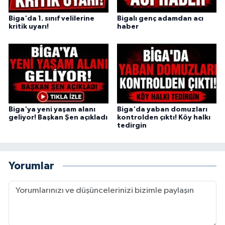
Biga'da 1. sınıf velilerine
Bigalı genç adamdan acı
kritik uyarı!
haber
Biga'ya yeni yaşam alanı
Biga'da yaban domuzları
geliyor! Başkan Şen açıkladı
kontrolden çıktı! Köy halkı
tedirgin
Yorumlar