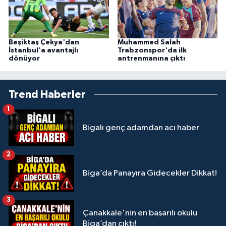
Beşiktaş Çekya'dan
Muhammed Salah
İstanbul'a avantajlı
Trabzonspor'da ilk
dönüyor
antrenmanına çıktı
Trend Haberler
1
Bigalı genç adamdan acı haber
2
Biga’da Panayıra Gidecekler Dikkat!
3
Çanakkale'nin en başarılı okulu
Biga’dan çıktı!