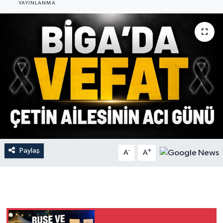
YAYINLANMA
Gündem
Hava Durumu
İlan
Kültür Sanat
Magazin
Otomobil
Paylaş
-
+
A
A
Politika
Resmî ilanlar
Sağlık