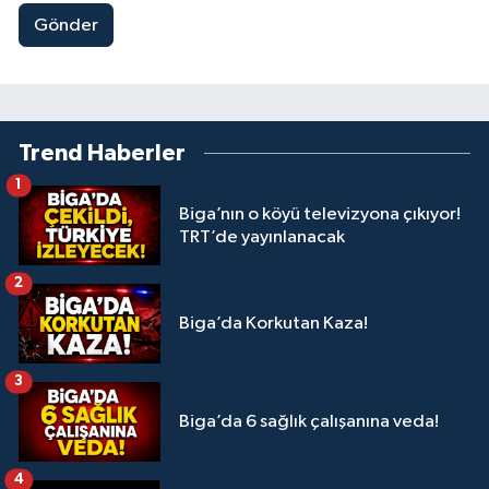
Gönder
Trend Haberler
1
Biga’nın o köyü televizyona çıkıyor!
TRT’de yayınlanacak
2
Biga’da Korkutan Kaza!
3
Biga’da 6 sağlık çalışanına veda!
4