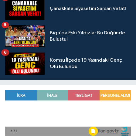
Çanakkale Siyasetini Sarsan Vefat!
5
Biga’da Eski Yıldızlar Bu Düğünde
Buluştu!
6
Komşu İlçede 19 Yaşındaki Genç
Ölü Bulundu