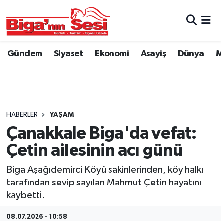
Asayiş
Çanakkale Hava Durumu
Gündem
Siyaset
Ekonomi
Asayiş
Dünya
M
Astroloji
Çanakkale Trafik Yoğunluk Haritası
Belde ve Köyler
Süper Lig Puan Durumu ve Fikstür
Belediye
Tüm Manşetler
HABERLER
YAŞAM
Çanakkale Biga'da vefat:
Dünya
Son Dakika Haberleri
Çetin ailesinin acı günü
Eğitim
Haber Arşivi
Biga Aşağıdemirci Köyü sakinlerinden, köy halkı
tarafından sevip sayılan Mahmut Çetin hayatını
Ekonomi
kaybetti.
Genel
08.07.2026 - 10:58