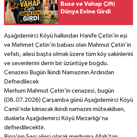
Buse ve Vahap Çifti
Dünya Evine Girdi
Siyaset
Spor
Aşağıdemirci Köyü halkından Hanife Çetin'in eşi
ve Mehmet Çetin'in babası olan Mahmut Çetin’in
Tarım ve Ekonomi
vefatı, ailesi başta olmak üzere tüm köy sakinlerini
Teknoloji
ve sevenlerini derin bir üzüntüye boğdu.
Cenazesi Bugün İkindi Namazının Ardından
Ulusal
Defnedilecek
Merhum Mahmut Çetin'in cenazesi, bugün
Yaşam
(08.07.2026) Çarşamba günü Aşağıdemirci Köyü
Camii'nde kılınacak ikindi namazını müteakiben,
dualarla Aşağıdemirci Köyü Mezarlığı'na
defnedilecektir.
Biga'nın Sesi ailesi olarak merhuma Allah'tan