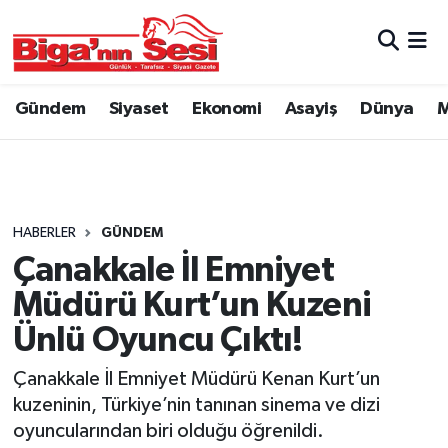
Asayiş
Çanakkale Hava Durumu
Gündem
Siyaset
Ekonomi
Asayiş
Dünya
M
Astroloji
Çanakkale Trafik Yoğunluk Haritası
Belde ve Köyler
Süper Lig Puan Durumu ve Fikstür
Belediye
Tüm Manşetler
HABERLER
GÜNDEM
Çanakkale İl Emniyet
Dünya
Son Dakika Haberleri
Müdürü Kurt’un Kuzeni
Eğitim
Haber Arşivi
Ünlü Oyuncu Çıktı!
Çanakkale İl Emniyet Müdürü Kenan Kurt’un
Ekonomi
kuzeninin, Türkiye’nin tanınan sinema ve dizi
oyuncularından biri olduğu öğrenildi.
Genel