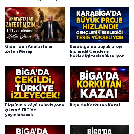
Gider'den Anafartalar
Karabiga’da büyük proje
Zaferi Mesajı
hızlandı! Gençlerin
beklediği tesis yükseliyor
Biga’nın o köyü televizyona
Biga’da Korkutan Kaza!
çıkıyor! TRT’de
yayınlanacak