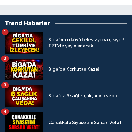
Trend Haberler
1
Biga’nın o köyü televizyona çıkıyor!
TRT’de yayınlanacak
2
Biga’da Korkutan Kaza!
3
Biga’da 6 sağlık çalışanına veda!
4
Çanakkale Siyasetini Sarsan Vefat!