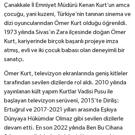
Çanakkale İl Emniyet Müdürü Kenan Kurt’un amca
çocuğu, yani kuzeni, Türkiye’nin tanınan sinema ve
Siyaset
dizi oyuncularından Ömer Kurt olduğu öğrenildi.
Spor
1973 yılında Sivas’ın Zara ilçesinde doğan Ömer
Kurt, kariyerinde birçok başarılı projeye imza
Tarım ve Ekonomi
atmış, evli ve iki çocuk babası olan deneyimli bir
sanatçı.
Teknoloji
Ömer Kurt, televizyon ekranlarında geniş kitleler
Ulusal
tarafından sevilen dizilerde rol aldı. 2010 yılında
Yaşam
yayınlanan kült yapım Kurtlar Vadisi Pusu ile
başlayan televizyon serüveni, 2015’te Diriliş:
Ertuğrul ve 2017-2021 yılları arasında Eşkıya
Dünyaya Hükümdar Olmaz gibi sevilen dizilerle
devam etti. En son 2022 yılında Ben Bu Cihana