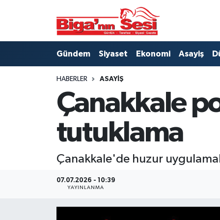
Asayiş
Çanakkale Hava Durumu
Gündem
Siyaset
Ekonomi
Asayiş
D
Astroloji
Çanakkale Trafik Yoğunluk Haritası
HABERLER
ASAYIŞ
Belde ve Köyler
Süper Lig Puan Durumu ve Fikstür
Çanakkale pol
Belediye
Tüm Manşetler
tutuklama
Dünya
Son Dakika Haberleri
Çanakkale'de huzur uygulamalar
Eğitim
Haber Arşivi
07.07.2026 - 10:39
Ekonomi
YAYINLANMA
Genel