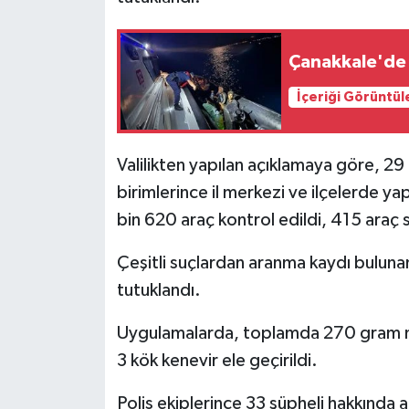
Siyaset
Çanakkale'de 
Spor
İçeriği Görüntül
Tarım ve Ekonomi
Valilikten yapılan açıklamaya göre, 
Teknoloji
birimlerince il merkezi ve ilçelerde ya
bin 620 araç kontrol edildi, 415 araç 
Ulusal
Çeşitli suçlardan aranma kaydı bulunan 2
Yaşam
tutuklandı.
Uygulamalarda, toplamda 270 gram n
3 kök kenevir ele geçirildi.
Polis ekiplerince 33 şüpheli hakkında a