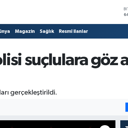
D
4
E
5
ünya
Magazin
Sağlık
Resmî ilanlar
S
6
G
6
isi suçlulara göz 
B
1
B
6
ı gerçekleştirildi.