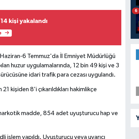
6
14 kişi yakalandı
e
29 Haziran-6 Temmuz'da İl Emniyet Müdürlüğü
pılan huzur uygulamalarında, 12 bin 49 kişi ve 3
sürücüsüne idari trafik para cezası uygulandı.
1 kişiden 8'i çıkarıldıkları hakimlikçe
arkotik madde, 854 adet uyuşturucu hap ve
Y
dli işlem yapıldı. Uyuşturucu veya uyarıcı