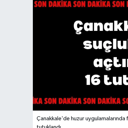
Gündem
Hava Durumu
İlan
Kültür Sanat
Magazin
Otomobil
Politika
Resmî ilanlar
Çanakkale'de huzur uygulamalarında fa
Sağlık
tutuklandı.