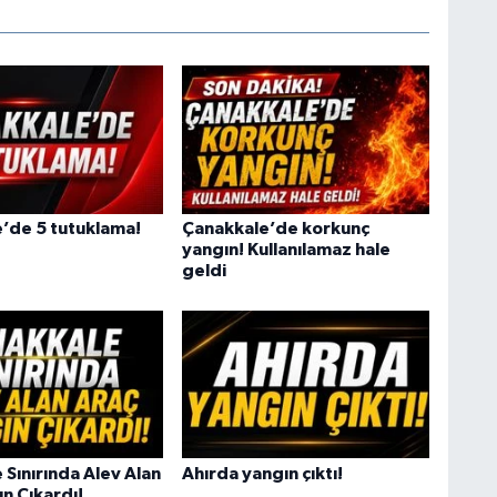
’de 5 tutuklama!
Çanakkale’de korkunç
yangın! Kullanılamaz hale
geldi
 Sınırında Alev Alan
Ahırda yangın çıktı!
n Çıkardı!