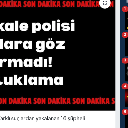
1
2
3
4
5
rklı suçlardan yakalanan 16 şüpheli