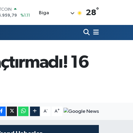
°
OLAR
28
Biga
7,7436
%0.18
URO
5,2510
%0.32
TERLİN
4,4811
%0.38
RAM ALTIN
660.55
%0.03
açtırmadı! 16
İST100
3.779
%-14
ITCOIN
4.959,79
%1.11
-
+
A
A