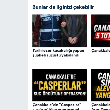
Bunlar da ilginizi çekebilir
Tarihi eser kaçakçılığı yapan
Çanakkale
şüpheli suçüstü yakalandı
Çanakkale’de "Casperlar"
Çanakkale
suç örgütüne operasyon!
Araç Yangı