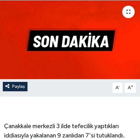
Gündem
Hava Durumu
İlan
Kültür Sanat
Magazin
Paylaş
-
+
A
A
Otomobil
Politika
Resmî ilanlar
Çanakkale merkezli 3 ilde tefecilik yaptıkları
iddiasıyla yakalanan 9 zanlıdan 7'si tutuklandı.
Sağlık