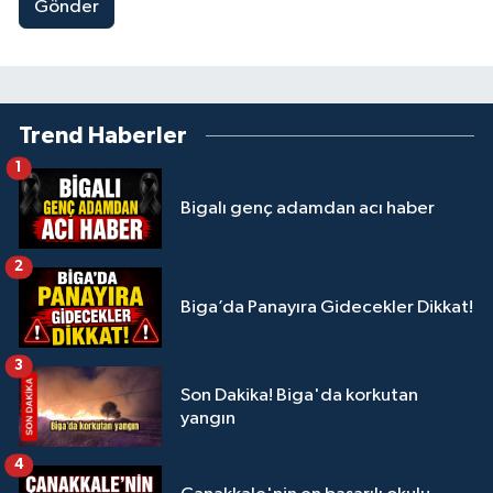
Gönder
Trend Haberler
1
Bigalı genç adamdan acı haber
2
Biga’da Panayıra Gidecekler Dikkat!
3
Son Dakika! Biga'da korkutan
yangın
4