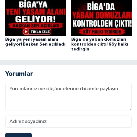
Biga'ya yeni yaşam alanı
Biga'da yaban domuzları
geliyor! Başkan Şen açıkladı
kontrolden çıktı! Köy halkı
tedirgin
Yorumlar