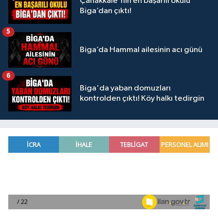
Çanakkale'nin en başarılı okulu
Biga’dan çıktı!
5
Biga’da Hammal ailesinin acı günü
6
Biga'da yaban domuzları
kontrolden çıktı! Köy halkı tedirgin