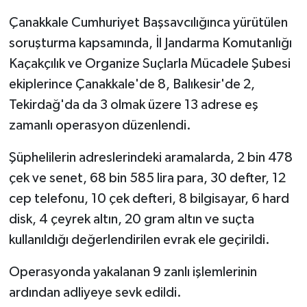
Çanakkale Cumhuriyet Başsavcılığınca yürütülen
Siyaset
soruşturma kapsamında, İl Jandarma Komutanlığı
Kaçakçılık ve Organize Suçlarla Mücadele Şubesi
Spor
ekiplerince Çanakkale'de 8, Balıkesir'de 2,
Tarım ve Ekonomi
Tekirdağ'da da 3 olmak üzere 13 adrese eş
zamanlı operasyon düzenlendi.
Teknoloji
Şüphelilerin adreslerindeki aramalarda, 2 bin 478
Ulusal
çek ve senet, 68 bin 585 lira para, 30 defter, 12
cep telefonu, 10 çek defteri, 8 bilgisayar, 6 hard
Yaşam
disk, 4 çeyrek altın, 20 gram altın ve suçta
kullanıldığı değerlendirilen evrak ele geçirildi.
Operasyonda yakalanan 9 zanlı işlemlerinin
ardından adliyeye sevk edildi.