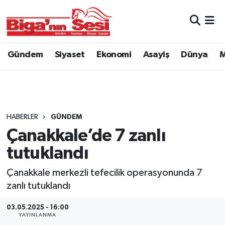
Asayiş
Çanakkale Hava Durumu
Gündem
Siyaset
Ekonomi
Asayiş
Dünya
M
Astroloji
Çanakkale Trafik Yoğunluk Haritası
Belde ve Köyler
Süper Lig Puan Durumu ve Fikstür
Belediye
Tüm Manşetler
HABERLER
GÜNDEM
Çanakkale’de 7 zanlı
Dünya
Son Dakika Haberleri
tutuklandı
Eğitim
Haber Arşivi
Çanakkale merkezli tefecilik operasyonunda 7
zanlı tutuklandı
Ekonomi
03.05.2025 - 16:00
YAYINLANMA
Genel