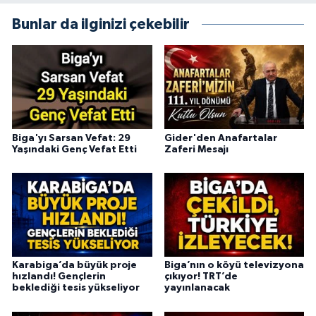
Bunlar da ilginizi çekebilir
Biga'yı Sarsan Vefat: 29
Gider'den Anafartalar
Yaşındaki Genç Vefat Etti
Zaferi Mesajı
Karabiga’da büyük proje
Biga’nın o köyü televizyona
hızlandı! Gençlerin
çıkıyor! TRT’de
beklediği tesis yükseliyor
yayınlanacak