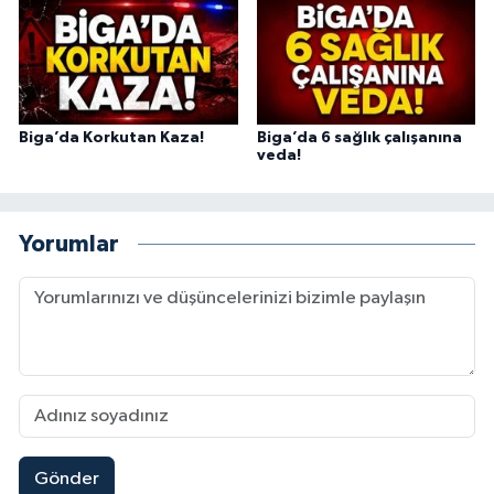
Biga’da Korkutan Kaza!
Biga’da 6 sağlık çalışanına
veda!
Yorumlar
Gönder