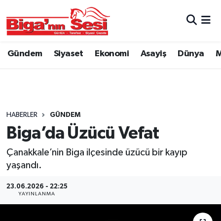
Asayiş
Çanakkale Hava Durumu
Gündem
Siyaset
Ekonomi
Asayiş
Dünya
M
Astroloji
Çanakkale Trafik Yoğunluk Haritası
Belde ve Köyler
Süper Lig Puan Durumu ve Fikstür
Belediye
Tüm Manşetler
HABERLER
GÜNDEM
Biga’da Üzücü Vefat
Dünya
Son Dakika Haberleri
Çanakkale’nin Biga ilçesinde üzücü bir kayıp
Eğitim
Haber Arşivi
yaşandı.
23.06.2026 - 22:25
Ekonomi
YAYINLANMA
Genel