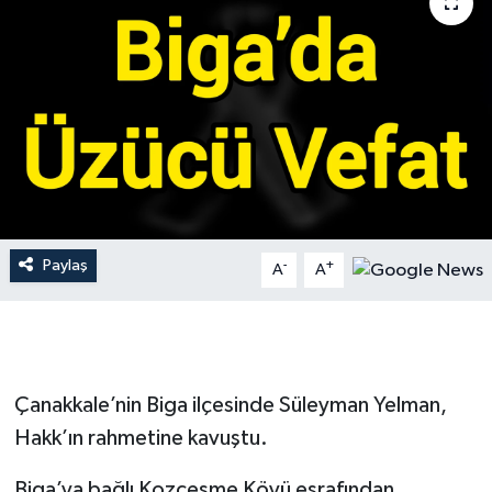
Gündem
Hava Durumu
İlan
Kültür Sanat
Magazin
Paylaş
-
+
A
A
Otomobil
Politika
Çanakkale’nin Biga ilçesinde Süleyman Yelman,
Resmî ilanlar
Hakk’ın rahmetine kavuştu.
Sağlık
Biga’ya bağlı Kozcesme Köyü eşrafından