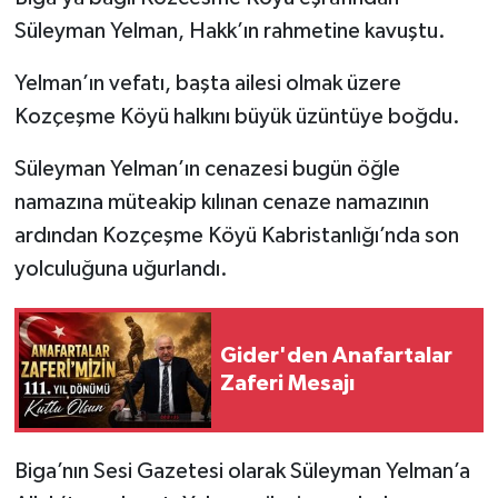
Süleyman Yelman, Hakk’ın rahmetine kavuştu.
Siyaset
Yelman’ın vefatı, başta ailesi olmak üzere
Spor
Kozçeşme Köyü halkını büyük üzüntüye boğdu.
Tarım ve Ekonomi
Süleyman Yelman’ın cenazesi bugün öğle
namazına müteakip kılınan cenaze namazının
Teknoloji
ardından Kozçeşme Köyü Kabristanlığı’nda son
yolculuğuna uğurlandı.
Ulusal
Yaşam
Gider'den Anafartalar
Zaferi Mesajı
Biga’nın Sesi Gazetesi olarak Süleyman Yelman’a