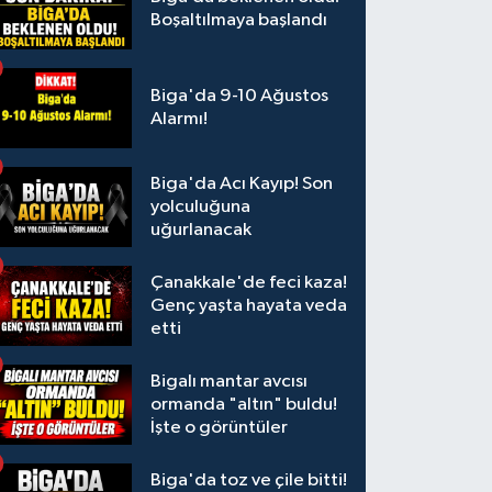
Boşaltılmaya başlandı
Biga'da 9-10 Ağustos
Alarmı!
Biga'da Acı Kayıp! Son
yolculuğuna
uğurlanacak
Çanakkale'de feci kaza!
Genç yaşta hayata veda
etti
Bigalı mantar avcısı
ormanda "altın" buldu!
İşte o görüntüler
Biga'da toz ve çile bitti!