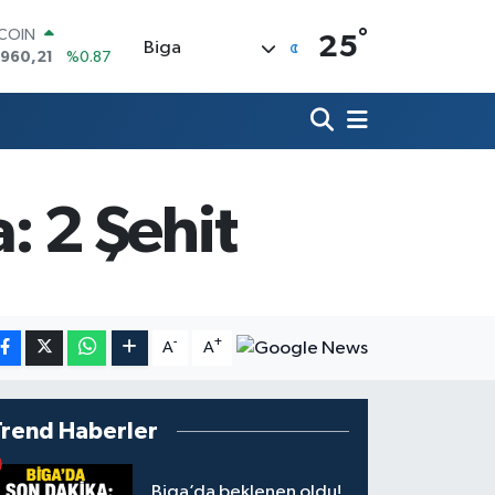
°
TCOIN
25
Biga
.960,21
%0.87
LAR
,7436
%0.18
RO
,2510
%0.32
ERLİN
,4811
%0.38
 2 Şehit
AM ALTIN
48.99
%2.59
ST100
.773
%-19
-
+
A
A
Trend Haberler
Biga’da beklenen oldu!