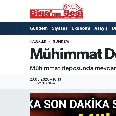
Asayiş
Çanakkale Hava Durumu
Gündem
Siyaset
Ekonomi
Asayiş
D
Astroloji
Çanakkale Trafik Yoğunluk Haritası
HABERLER
GÜNDEM
Belde ve Köyler
Süper Lig Puan Durumu ve Fikstür
Mühimmat De
Belediye
Tüm Manşetler
Mühimmat deposunda meydana 
Dünya
Son Dakika Haberleri
23.06.2026 - 16:13
YAYINLANMA
Eğitim
Haber Arşivi
Ekonomi
Genel