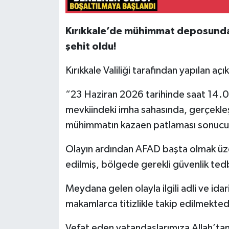
Siyaset
Kırıkkale’de mühimmat deposund
şehit oldu!
Spor
Kırıkkale Valiliği tarafından yapılan aç
Tarım ve Ekonomi
“23 Haziran 2026 tarihinde saat 14.00
Teknoloji
mevkiindeki imha sahasında, gerçekleşt
mühimmatın kazaen patlaması sonucu öz
Ulusal
Olayın ardından AFAD başta olmak üzer
Yaşam
edilmiş, bölgede gerekli güvenlik tedbi
Meydana gelen olayla ilgili adli ve idar
makamlarca titizlikle takip edilmektedi
Vefat eden vatandaşlarımıza Allah’tan 