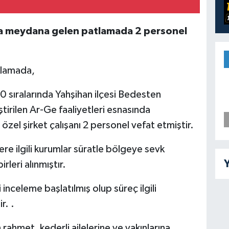
a meydana gelen patlamada 2 personel
ıklamada,
 sıralarında Yahşihan ilçesi Bedesten
irilen Ar-Ge faaliyetleri esnasında
el şirket çalışanı 2 personel vefat etmiştir.
e ilgili kurumlar süratle bölgeye sevk
Y
rleri alınmıştır.
i inceleme başlatılmış olup süreç ilgili
r. .
rahmet, kederli ailelerine ve yakınlarına