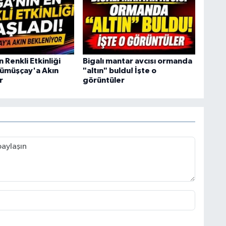
n Renkli Etkinliği
Bigalı mantar avcısı ormanda
Gümüşçay'a Akın
"altın" buldu! İşte o
r
görüntüler