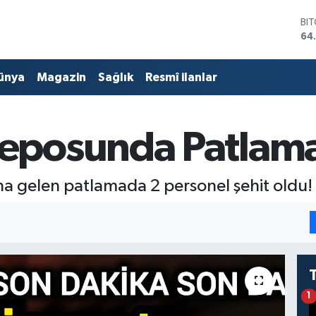
BI
64
DO
47
ünya
Magazin
Sağlık
Resmî ilanlar
EU
55
ST
64
posunda Patlama:
GR
66
Bİ
13
gelen patlamada 2 personel şehit oldu!
1