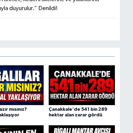
yla duyurulur.” Denildi!
azır mısınız?
Çanakkale'de 541 bin 289
aklaşıyor
hektar alan zarar gördü