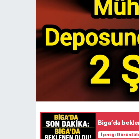
Gündem
Hava Durumu
İlan
Kültür Sanat
Magazin
Otomobil
Politika
Resmî ilanlar
Biga’da bekle
İçeriği Görüntül
Sağlık