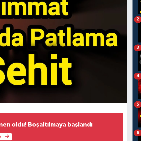
2
3
4
5
nen oldu! Boşaltılmaya başlandı
6
e