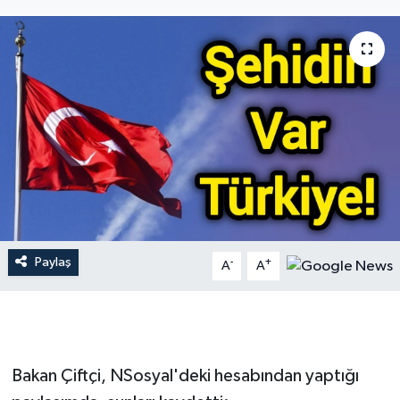
Gündem
Hava Durumu
İlan
Kültür Sanat
Magazin
Otomobil
Paylaş
-
+
A
A
Politika
Resmî ilanlar
Bakan Çiftçi, NSosyal'deki hesabından yaptığı
Sağlık