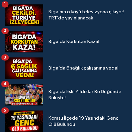
1
Biga’nın o köyü televizyona çıkıyor!
TRT’de yayınlanacak
2
Biga’da Korkutan Kaza!
3
Biga’da 6 sağlık çalışanına veda!
4
Biga’da Eski Yıldızlar Bu Düğünde
Buluştu!
5
Komşu İlçede 19 Yaşındaki Genç
Ölü Bulundu