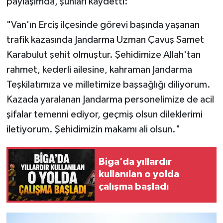
paylaşımda, şunları kaydetti:
Siyaset
"Van'ın Erciş ilçesinde görevi başında yaşanan
trafik kazasında Jandarma Uzman Çavuş Samet
Spor
Karabulut şehit olmuştur. Şehidimize Allah'tan
rahmet, kederli ailesine, kahraman Jandarma
Tarım ve Ekonomi
Teşkilatımıza ve milletimize başsağlığı diliyorum.
Kazada yaralanan Jandarma personelimize de acil
Teknoloji
şifalar temenni ediyor, geçmiş olsun dileklerimi
Ulusal
iletiyorum. Şehidimizin makamı ali olsun."
Yaşam
Biga’da yıllardır
kullanılan o yolda
çalışma başladı