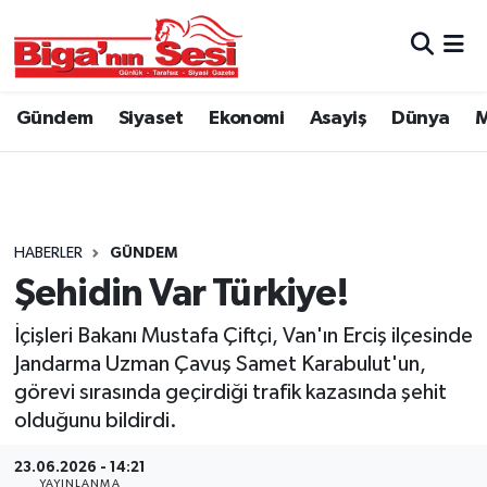
Asayiş
Çanakkale Hava Durumu
Gündem
Siyaset
Ekonomi
Asayiş
Dünya
M
Astroloji
Çanakkale Trafik Yoğunluk Haritası
Belde ve Köyler
Süper Lig Puan Durumu ve Fikstür
Belediye
Tüm Manşetler
HABERLER
GÜNDEM
Şehidin Var Türkiye!
Dünya
Son Dakika Haberleri
İçişleri Bakanı Mustafa Çiftçi, Van'ın Erciş ilçesinde
Eğitim
Haber Arşivi
Jandarma Uzman Çavuş Samet Karabulut'un,
görevi sırasında geçirdiği trafik kazasında şehit
Ekonomi
olduğunu bildirdi.
23.06.2026 - 14:21
Genel
YAYINLANMA