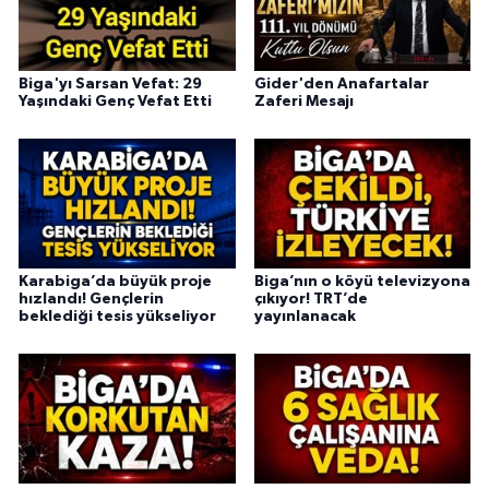
Biga'yı Sarsan Vefat: 29
Gider'den Anafartalar
Yaşındaki Genç Vefat Etti
Zaferi Mesajı
Karabiga’da büyük proje
Biga’nın o köyü televizyona
hızlandı! Gençlerin
çıkıyor! TRT’de
beklediği tesis yükseliyor
yayınlanacak