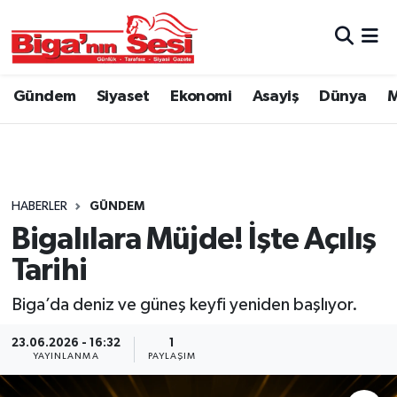
Asayiş
Çanakkale Hava Durumu
Gündem
Siyaset
Ekonomi
Asayiş
Dünya
M
Astroloji
Çanakkale Trafik Yoğunluk Haritası
Belde ve Köyler
Süper Lig Puan Durumu ve Fikstür
Belediye
Tüm Manşetler
HABERLER
GÜNDEM
Bigalılara Müjde! İşte Açılış
Dünya
Son Dakika Haberleri
Tarihi
Eğitim
Haber Arşivi
Biga’da deniz ve güneş keyfi yeniden başlıyor.
Ekonomi
23.06.2026 - 16:32
1
YAYINLANMA
PAYLAŞIM
Genel