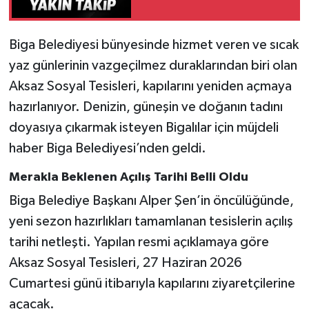
Siyaset
Biga Belediyesi bünyesinde hizmet veren ve sıcak
yaz günlerinin vazgeçilmez duraklarından biri olan
Spor
Aksaz Sosyal Tesisleri, kapılarını yeniden açmaya
Tarım ve Ekonomi
hazırlanıyor. Denizin, güneşin ve doğanın tadını
doyasıya çıkarmak isteyen Bigalılar için müjdeli
Teknoloji
haber Biga Belediyesi’nden geldi.
Ulusal
Merakla Beklenen Açılış Tarihi Belli Oldu
Biga Belediye Başkanı Alper Şen’in öncülüğünde,
Yaşam
yeni sezon hazırlıkları tamamlanan tesislerin açılış
tarihi netleşti. Yapılan resmi açıklamaya göre
Aksaz Sosyal Tesisleri, 27 Haziran 2026
Cumartesi günü itibarıyla kapılarını ziyaretçilerine
açacak.