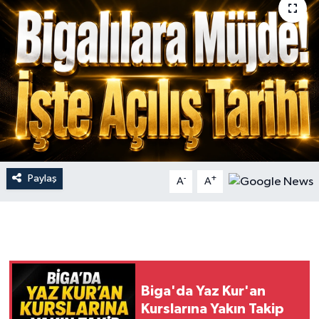
Gündem
Hava Durumu
İlan
Kültür Sanat
Magazin
Paylaş
-
+
A
A
Otomobil
Politika
Resmî ilanlar
Biga'da Yaz Kur'an
Kurslarına Yakın Takip
Sağlık