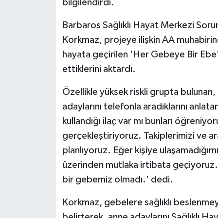
bilgilendirdi.
Siyaset
Barbaros Sağlıklı Hayat Merkezi Sor
Korkmaz, projeye ilişkin AA muhabir
Spor
hayata geçirilen 'Her Gebeye Bir Ebe' p
ettiklerini aktardı.
Tarım ve Ekonomi
Özellikle yüksek riskli grupta bulunan,
Teknoloji
adaylarını telefonla aradıklarını anlat
kullandığı ilaç var mı bunları öğreniyo
Ulusal
gerçekleştiriyoruz. Takiplerimizi ve a
Yaşam
planlıyoruz. Eğer kişiye ulaşamadığımız
üzerinden mutlaka irtibata geçiyoru
bir gebemiz olmadı.' dedi.
Korkmaz, gebelere sağlıklı beslenmeyi
belirterek, anne adaylarını Sağlıklı H