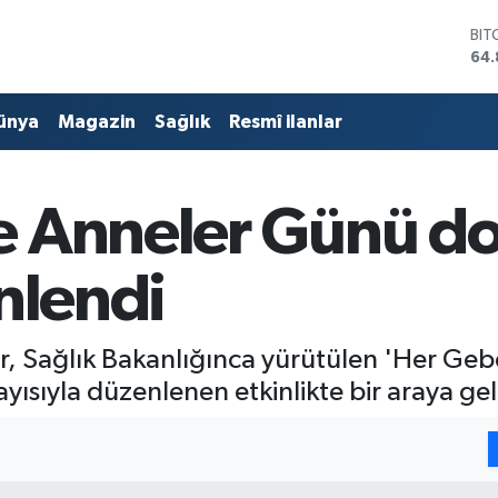
BIT
64.
DO
47,
ünya
Magazin
Sağlık
Resmî ilanlar
EU
55,
STE
64,
 Anneler Günü dol
GRA
66
BİS
nlendi
13.
, Sağlık Bakanlığınca yürütülen 'Her Gebe
sıyla düzenlenen etkinlikte bir araya gel