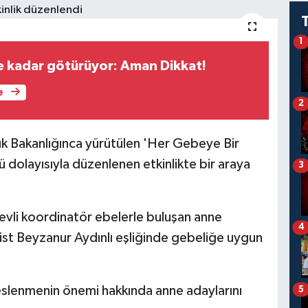
1
me kadar götürüyor: Aman Dikkat!
e
2
ık Bakanlığınca yürütülen 'Her Gebeye Bir
dolayısıyla düzenlenen etkinlikte bir araya
3
evli koordinatör ebelerle buluşan anne
4
ist Beyzanur Aydınlı eşliğinde gebeliğe uygun
eslenmenin önemi hakkında anne adaylarını
5