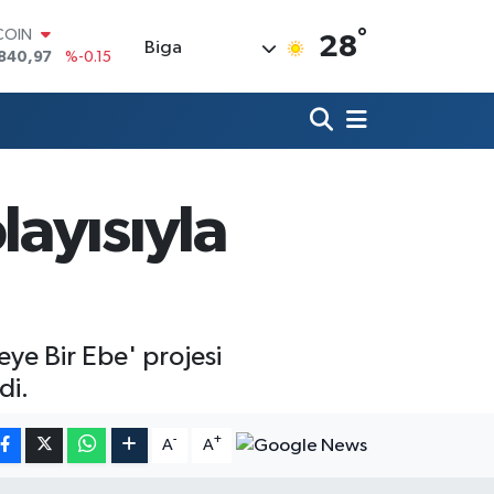
°
COIN
28
Biga
840,97
%-0.15
LAR
7436
%0.18
RO
2510
%0.32
RLİN
4811
%0.38
ayısıyla
M ALTIN
60.55
%0
T100
779
%-14
ye Bir Ebe' projesi
di.
-
+
A
A