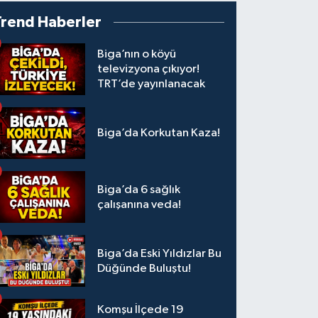
Trend Haberler
Biga’nın o köyü
televizyona çıkıyor!
TRT’de yayınlanacak
Biga’da Korkutan Kaza!
Biga’da 6 sağlık
çalışanına veda!
Biga’da Eski Yıldızlar Bu
Düğünde Buluştu!
Komşu İlçede 19