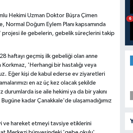
umlu Hekimi Uzman Doktor Büşra Çimen
6
ine, Normal Doğum Eylem Planı kapsamında
rojesi ile gebelerin, gebelik süreçlerini takip
 28 haftayı geçmiş ilk gebeliği olan anne
an Korkmaz, 'Herhangi bir hastalığı veya
ruz. Eğer kişi de kabul ederse ev ziyaretleri
ramalarımızı en az üç kez olacak şekilde
 durumlarda ise aile hekimi ya da bir yakını
z. Bugüne kadar Çanakkale'de ulaşamadığımız
Y
 ve hareket etmeyi tavsiye etiklerini
ayat Merkezi bünyesindeki 'gebe okulu'