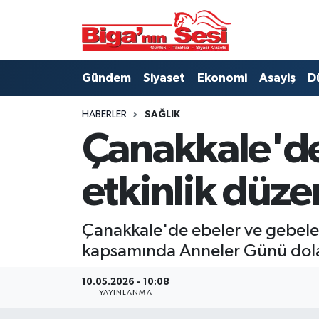
Asayiş
Çanakkale Hava Durumu
Gündem
Siyaset
Ekonomi
Asayiş
D
Astroloji
Çanakkale Trafik Yoğunluk Haritası
HABERLER
SAĞLIK
Belde ve Köyler
Süper Lig Puan Durumu ve Fikstür
Çanakkale'de
Belediye
Tüm Manşetler
etkinlik düze
Dünya
Son Dakika Haberleri
Çanakkale'de ebeler ve gebeler
Eğitim
Haber Arşivi
kapsamında Anneler Günü dolayı
Ekonomi
10.05.2026 - 10:08
YAYINLANMA
Genel