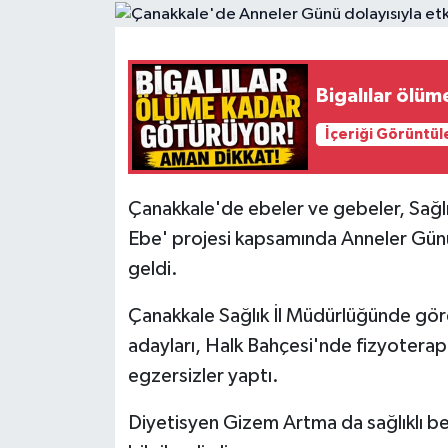
Gündem
Hava Durumu
Bigalılar ölü
İçeriği Görüntül
İlan
Kültür Sanat
Çanakkale'de ebeler ve gebeler, Sağl
Ebe' projesi kapsamında Anneler Günü 
Magazin
geldi.
Otomobil
Çanakkale Sağlık İl Müdürlüğünde gör
Politika
adayları, Halk Bahçesi'nde fizyoterap
egzersizler yaptı.
Resmî ilanlar
Diyetisyen Gizem Artma da sağlıklı b
Sağlık