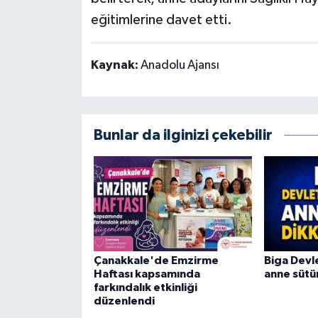
eğitimlerine davet etti.
Kaynak:
Anadolu Ajansı
Bunlar da ilginizi çekebilir
Çanakkale'de Emzirme
Biga Devl
Haftası kapsamında
anne sütün
farkındalık etkinliği
düzenlendi