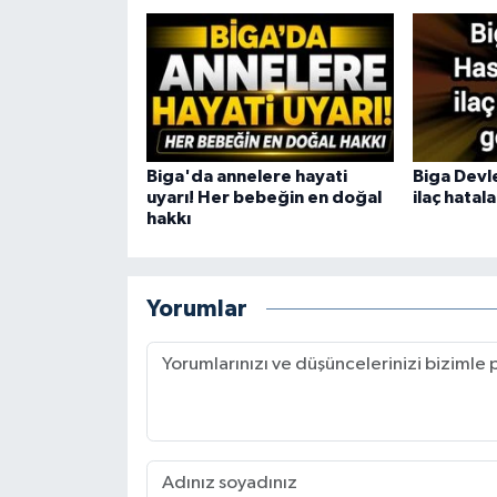
Biga'da annelere hayati
Biga Devl
uyarı! Her bebeğin en doğal
ilaç hatal
hakkı
Yorumlar