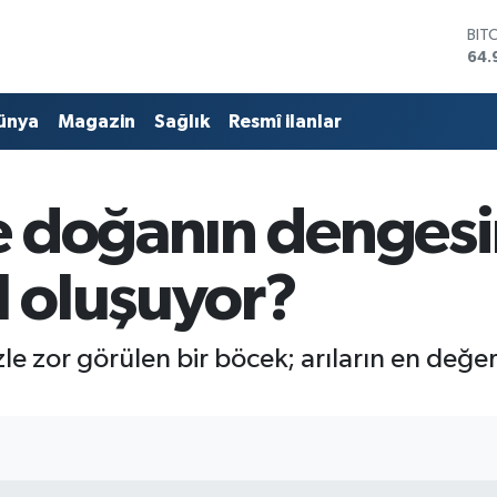
DO
47,
EU
55,
ünya
Magazin
Sağlık
Resmî ilanlar
STE
64,
GRA
666
 doğanın dengesind
BİS
13.
BIT
l oluşuyor?
64.
le zor görülen bir böcek; arıların en değe