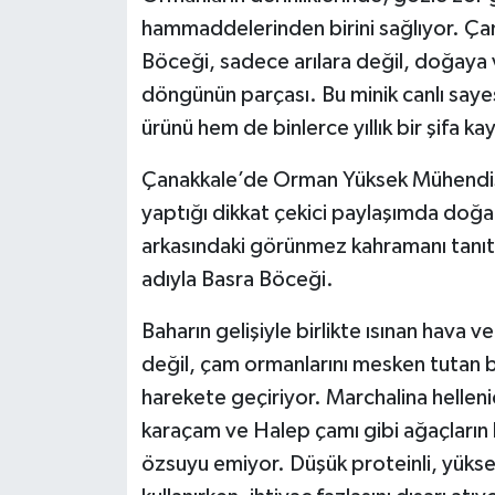
hammaddelerinden birini sağlıyor. Çam
Siyaset
Böceği, sadece arılara değil, doğaya 
döngünün parçası. Bu minik canlı saye
Spor
ürünü hem de binlerce yıllık bir şifa ka
Tarım ve Ekonomi
Çanakkale’de Orman Yüksek Mühendi
yaptığı dikkat çekici paylaşımda doğ
Teknoloji
arkasındaki görünmez kahramanı tanıtt
Ulusal
adıyla Basra Böceği.
Baharın gelişiyle birlikte ısınan hava
Yaşam
değil, çam ormanlarını mesken tutan
harekete geçiriyor. Marchalina helleni
karaçam ve Halep çamı gibi ağaçların 
özsuyu emiyor. Düşük proteinli, yükse