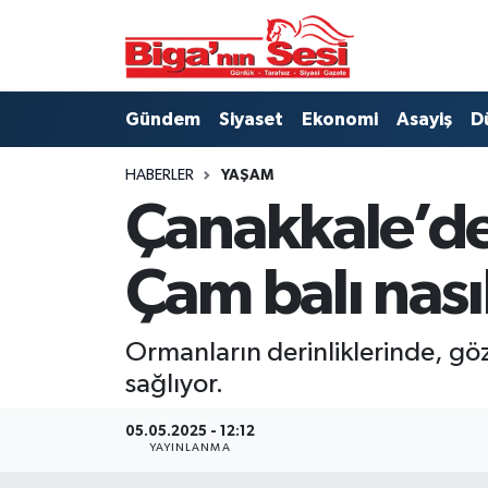
Asayiş
Çanakkale Hava Durumu
Gündem
Siyaset
Ekonomi
Asayiş
D
Astroloji
Çanakkale Trafik Yoğunluk Haritası
HABERLER
YAŞAM
Belde ve Köyler
Süper Lig Puan Durumu ve Fikstür
Çanakkale’de
Belediye
Tüm Manşetler
Çam balı nası
Dünya
Son Dakika Haberleri
Ormanların derinliklerinde, göz
Eğitim
Haber Arşivi
sağlıyor.
Ekonomi
05.05.2025 - 12:12
YAYINLANMA
Genel