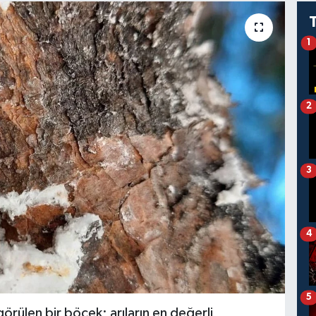
1
2
3
4
5
örülen bir böcek; arıların en değerli