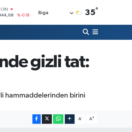
°
LAR
35
Biga
7436
%0.18
RO
2510
%0.32
RLİN
4811
%0.38
M ALTIN
0.55
%0.03
e gizli tat:
T100
779
%-14
COIN
944,08
%-0.18
rli hammaddelerinden birini
-
+
A
A