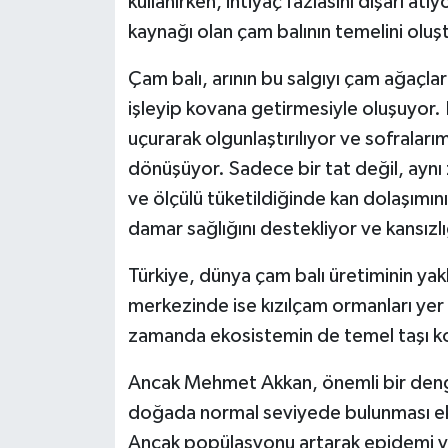
kullanırken, ihtiyaç fazlasını dışarı atıyo
kaynağı olan çam balının temelini oluş
Çam balı, arının bu salgıyı çam ağaçl
işleyip kovana getirmesiyle oluşuyor.
uçurarak olgunlaştırılıyor ve sofraları
dönüşüyor. Sadece bir tat değil, aynı 
ve ölçülü tüketildiğinde kan dolaşımın
damar sağlığını destekliyor ve kansızlığ
Türkiye, dünya çam balı üretiminin yakl
merkezinde ise kızılçam ormanları yer 
zamanda ekosistemin de temel taşı 
Ancak Mehmet Akkan, önemli bir denge
doğada normal seviyede bulunması ekosi
Ancak popülasyonu artarak epidemi ya