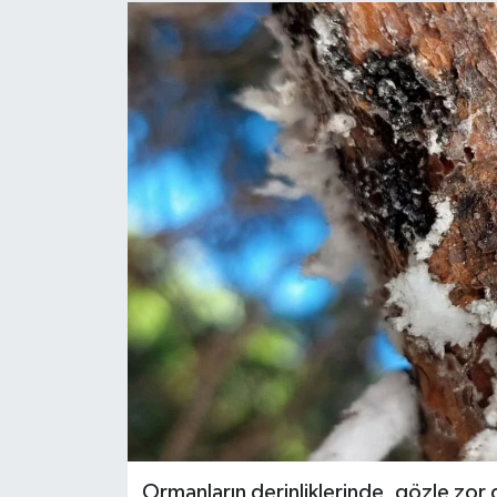
Gündem
Hava Durumu
İlan
Kültür Sanat
Magazin
Otomobil
Politika
Resmî ilanlar
Ormanların derinliklerinde, gözle zor g
Sağlık