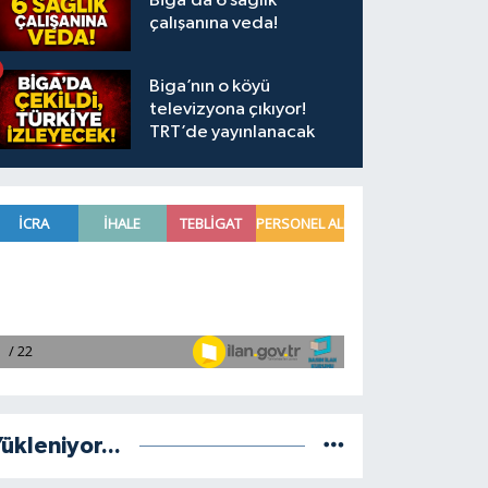
Biga’da 6 sağlık
çalışanına veda!
Biga’nın o köyü
televizyona çıkıyor!
TRT’de yayınlanacak
ükleniyor...