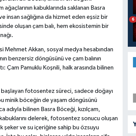
 ağaçlarının kabuklarında saklanan Basra
ve insan sağlığına da hizmet eden eşsiz bir
6
sinde oluşan çam balı, hem ekosistemin bir
ynağı.
si Mehmet Akkan, sosyal medya hesabından
anın benzersiz döngüsünü ve çam balının
ı: Çam Pamuklu Koşnili, halk arasında bilinen
 ve başlayan fotosentez süreci, sadece doğayı
 bu minik böceğin de yaşam döngüsünü
ca adıyla bilinen Basra Böceği, kızılçam,
kabuklarını delerek, fotosentez sonucu oluşan
Y
k şeker ve su içeriğine sahip bu özsuyu