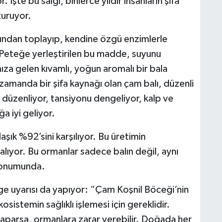
r. İşte bu salgı, binlerce yıldır insanların şifa
turuyor.
arından toplayıp, kendine özgü enzimlerle
 Peteğe yerleştirilen bu madde, suyunu
mıza gelen kıvamlı, yoğun aromalı bir bala
zamanda bir şifa kaynağı olan çam balı, düzenli
ı düzenliyor, tansiyonu dengeliyor, kalp ve
a iyi geliyor.
aşık %92’sini karşılıyor. Bu üretimin
alıyor. Bu ormanlar sadece balın değil, aynı
konumunda.
 uyarısı da yapıyor: “Çam Koşnil Böceği’nin
stemin sağlıklı işlemesi için gereklidir.
parsa, ormanlara zarar verebilir. Doğada her