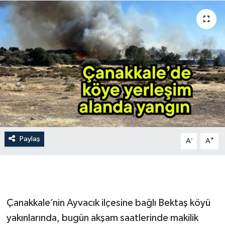
Gündem
Hava Durumu
İlan
Kültür Sanat
Magazin
Paylaş
-
+
A
A
Otomobil
Politika
Resmî ilanlar
Çanakkale’nin Ayvacık ilçesine bağlı Bektaş köyü
yakınlarında, bugün akşam saatlerinde makilik
Sağlık