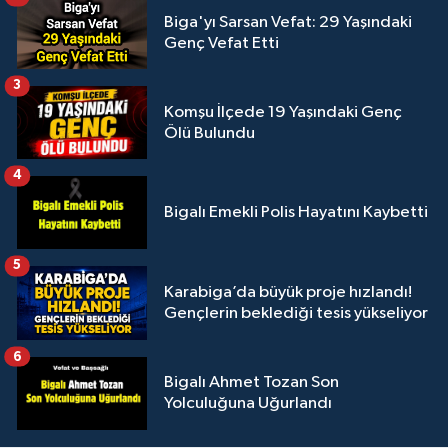
Biga'yı Sarsan Vefat: 29 Yaşındaki
Genç Vefat Etti
3
Komşu İlçede 19 Yaşındaki Genç
Ölü Bulundu
4
Bigalı Emekli Polis Hayatını Kaybetti
5
Karabiga’da büyük proje hızlandı!
Gençlerin beklediği tesis yükseliyor
6
Bigalı Ahmet Tozan Son
Yolculuğuna Uğurlandı