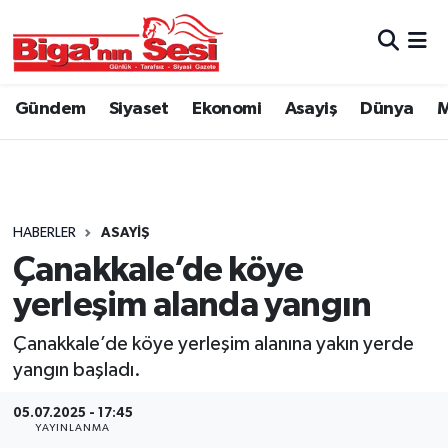
Asayiş
Çanakkale Hava Durumu
Gündem
Siyaset
Ekonomi
Asayiş
Dünya
M
Astroloji
Çanakkale Trafik Yoğunluk Haritası
Belde ve Köyler
Süper Lig Puan Durumu ve Fikstür
Belediye
Tüm Manşetler
HABERLER
ASAYIŞ
Çanakkale’de köye
Dünya
Son Dakika Haberleri
yerleşim alanda yangın
Eğitim
Haber Arşivi
Çanakkale’de köye yerleşim alanına yakın yerde
yangın başladı.
Ekonomi
05.07.2025 - 17:45
YAYINLANMA
Genel