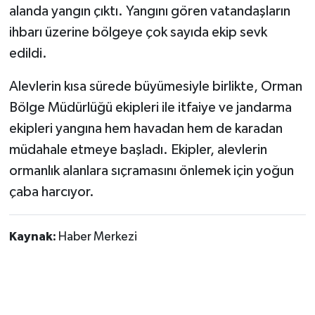
alanda yangın çıktı. Yangını gören vatandaşların
ihbarı üzerine bölgeye çok sayıda ekip sevk
Siyaset
edildi.
Spor
Alevlerin kısa sürede büyümesiyle birlikte, Orman
Tarım ve Ekonomi
Bölge Müdürlüğü ekipleri ile itfaiye ve jandarma
ekipleri yangına hem havadan hem de karadan
Teknoloji
müdahale etmeye başladı. Ekipler, alevlerin
ormanlık alanlara sıçramasını önlemek için yoğun
Ulusal
çaba harcıyor.
Yaşam
Kaynak:
Haber Merkezi