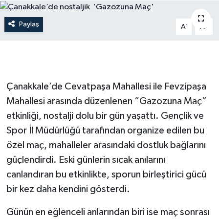
Gündem
Paylaş
-
+
A
A
Hava Durumu
İlan
Çanakkale’de Cevatpaşa Mahallesi ile Fevzipaşa
Kültür Sanat
Mahallesi arasında düzenlenen “Gazozuna Maç”
etkinliği, nostalji dolu bir gün yaşattı. Gençlik ve
Magazin
Spor İl Müdürlüğü tarafından organize edilen bu
Otomobil
özel maç, mahalleler arasındaki dostluk bağlarını
güçlendirdi. Eski günlerin sıcak anılarını
Politika
canlandıran bu etkinlikte, sporun birleştirici gücü
bir kez daha kendini gösterdi.
Resmî ilanlar
Günün en eğlenceli anlarından biri ise maç sonrası
Sağlık