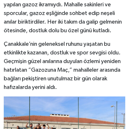
yapılan gazoz ikramıydı. Mahalle sakinleri ve
sporcular, gazoz eşliğinde sohbet edip neşeli
Siyaset
anılar biriktirdiler. Her iki takım da galip gelmenin
Spor
ötesinde, dostluk dolu bu özel günü kutladı.
Tarım ve Ekonomi
Çanakkale’nin geleneksel ruhunu yaşatan bu
etkinlikte kazanan, dostluk ve spor sevgisi oldu.
Teknoloji
Geçmişin güzel anılarına duyulan özlemi yeniden
hatırlatan “Gazozuna Maç,” mahalleler arasında
Ulusal
bağları pekiştiren unutulmaz bir gün olarak
Yaşam
hafızalarda yerini aldı.