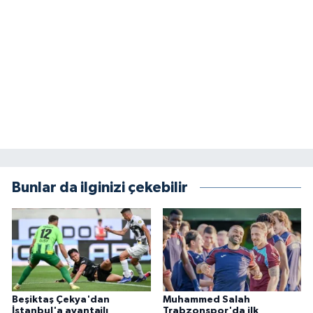
Bunlar da ilginizi çekebilir
Beşiktaş Çekya'dan
Muhammed Salah
İstanbul'a avantajlı
Trabzonspor'da ilk