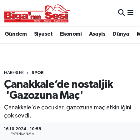
Asayiş
Çanakkale Hava Durumu
Gündem
Siyaset
Ekonomi
Asayiş
Dünya
M
Astroloji
Çanakkale Trafik Yoğunluk Haritası
Belde ve Köyler
Süper Lig Puan Durumu ve Fikstür
Belediye
Tüm Manşetler
HABERLER
SPOR
Çanakkale’de nostaljik
Dünya
Son Dakika Haberleri
'Gazozuna Maç'
Eğitim
Haber Arşivi
Çanakkale’de çocuklar, gazozuna maç etkinliğini
çok sevdi.
Ekonomi
16.10.2024 - 10:58
YAYINLANMA
Genel