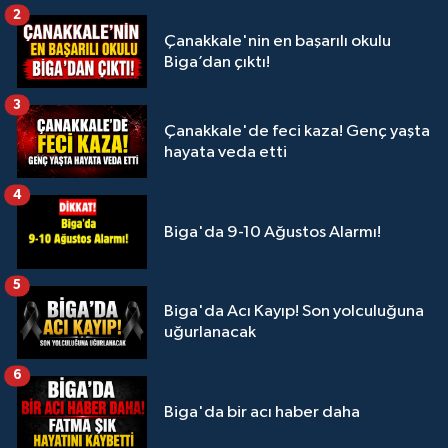
2
Çanakkale'nin en başarılı okulu
Biga’dan çıktı!
3
Çanakkale'de feci kaza! Genç yaşta
hayata veda etti
4
Biga'da 9-10 Ağustos Alarmı!
5
Biga'da Acı Kayıp! Son yolculuğuna
uğurlanacak
6
Biga'da bir acı haber daha