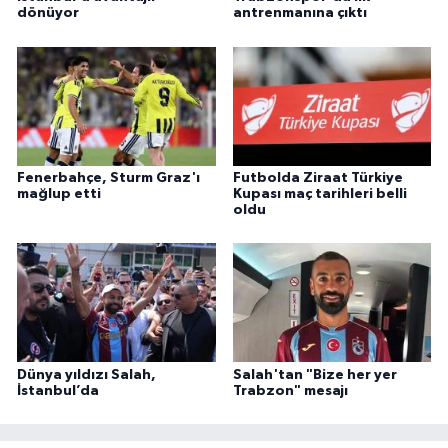
dönüyor
antrenmanına çıktı
Fenerbahçe, Sturm Graz'ı
Futbolda Ziraat Türkiye
mağlup etti
Kupası maç tarihleri belli
oldu
Dünya yıldızı Salah,
Salah'tan "Bize her yer
İstanbul’da
Trabzon" mesajı