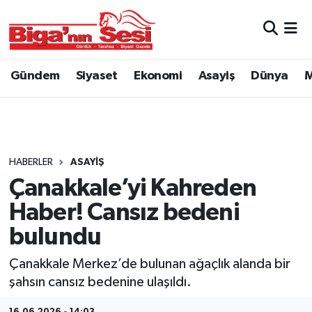
Asayiş
Çanakkale Hava Durumu
Gündem
Siyaset
Ekonomi
Asayiş
Dünya
M
Astroloji
Çanakkale Trafik Yoğunluk Haritası
Belde ve Köyler
Süper Lig Puan Durumu ve Fikstür
Belediye
Tüm Manşetler
HABERLER
ASAYIŞ
Çanakkale’yi Kahreden
Dünya
Son Dakika Haberleri
Haber! Cansız bedeni
Eğitim
Haber Arşivi
bulundu
Çanakkale Merkez’de bulunan ağaçlık alanda bir
Ekonomi
şahsın cansız bedenine ulaşıldı.
Genel