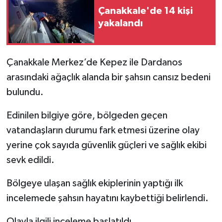
Çanakkale'de 14 kişi
yakalandı
Siyaset
Spor
Çanakkale Merkez’de Kepez ile Dardanos
Tarım ve Ekonomi
arasındaki ağaçlık alanda bir şahsın cansız bedeni
bulundu.
Teknoloji
Edinilen bilgiye göre, bölgeden geçen
Ulusal
vatandaşların durumu fark etmesi üzerine olay
yerine çok sayıda güvenlik güçleri ve sağlık ekibi
Yaşam
sevk edildi.
Bölgeye ulaşan sağlık ekiplerinin yaptığı ilk
incelemede şahsın hayatını kaybettiği belirlendi.
Olayla ilgili inceleme başlatıldı.