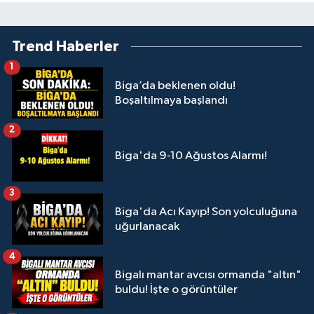
Trend Haberler
1
Biga’da beklenen oldu!
Boşaltılmaya başlandı
2
Biga'da 9-10 Ağustos Alarmı!
3
Biga'da Acı Kayıp! Son yolculuğuna
uğurlanacak
4
Bigalı mantar avcısı ormanda "altın"
buldu! İşte o görüntüler