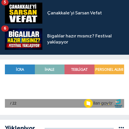
5
Çanakkale’yi Sarsan Vefat
6
Bigalılar hazır mısınız? Festival
yaklaşıyor
Yükleniyor...