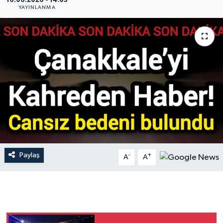
16.06.2026 - 14:03
YAYINLANMA
Gündem
Hava Durumu
İlan
Kültür Sanat
Magazin
Otomobil
Paylaş
-
+
A
A
Politika
Resmî ilanlar
Sağlık