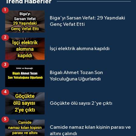
Trend Haberler
1
Biga'yı Sarsan Vefat: 29 Yaşındaki
Genç Vefat Etti
2
İşçi elektrik akımına kapıldı
3
Bigalı Ahmet Tozan Son
Yolculuğuna Uğurlandı
4
Göçükte ölü sayısı 2'ye çıktı
5
Camide namaz kılan kişinin parası ve
altını çalındı