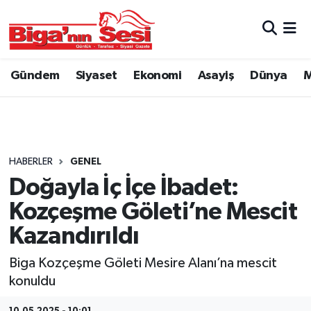
Asayiş
Çanakkale Hava Durumu
Gündem
Siyaset
Ekonomi
Asayiş
Dünya
M
Astroloji
Çanakkale Trafik Yoğunluk Haritası
Belde ve Köyler
Süper Lig Puan Durumu ve Fikstür
Belediye
Tüm Manşetler
HABERLER
GENEL
Doğayla İç İçe İbadet:
Dünya
Son Dakika Haberleri
Kozçeşme Göleti’ne Mescit
Eğitim
Haber Arşivi
Kazandırıldı
Biga Kozçeşme Göleti Mesire Alanı’na mescit
Ekonomi
konuldu
Genel