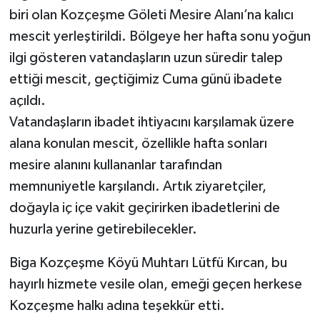
biri olan Kozçeşme Göleti Mesire Alanı’na kalıcı
Siyaset
mescit yerleştirildi. Bölgeye her hafta sonu yoğun
ilgi gösteren vatandaşların uzun süredir talep
Spor
ettiği mescit, geçtiğimiz Cuma günü ibadete
açıldı.
Tarım ve Ekonomi
Vatandaşların ibadet ihtiyacını karşılamak üzere
alana konulan mescit, özellikle hafta sonları
Teknoloji
mesire alanını kullananlar tarafından
Ulusal
memnuniyetle karşılandı. Artık ziyaretçiler,
doğayla iç içe vakit geçirirken ibadetlerini de
Yaşam
huzurla yerine getirebilecekler.
Biga Kozçeşme Köyü Muhtarı Lütfü Kırcan, bu
hayırlı hizmete vesile olan, emeği geçen herkese
Kozçeşme halkı adına teşekkür etti.