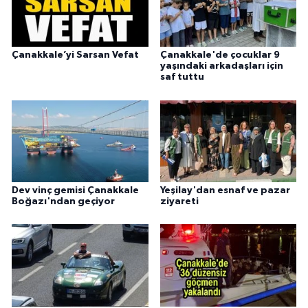
Çanakkale’yi Sarsan Vefat
Çanakkale'de çocuklar 9
yaşındaki arkadaşları için
saf tuttu
Dev vinç gemisi Çanakkale
Yeşilay'dan esnaf ve pazar
Boğazı'ndan geçiyor
ziyareti