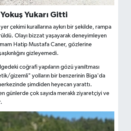
Yokuş Yukarı Gitti
er çekimi kurallarına aykırı bir şekilde, rampa
örüldü. Olayı bizzat yaşayarak deneyimleyen
 İmam Hatip Mustafa Caner, gözlerine
şaşkınlığını gizleyemedi.
lgedeki coğrafi yapıların gözü yanıltması
ik/gizemli" yolların bir benzerinin Biga'da
 merkezinde şimdiden heyecan yarattı.
eyen günlerde çok sayıda meraklı ziyaretçiyi ve
.