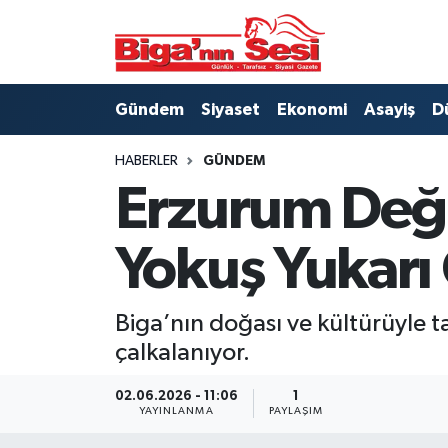
Asayiş
Çanakkale Hava Durumu
Gündem
Siyaset
Ekonomi
Asayiş
D
Astroloji
Çanakkale Trafik Yoğunluk Haritası
HABERLER
GÜNDEM
Belde ve Köyler
Süper Lig Puan Durumu ve Fikstür
Erzurum Değil
Belediye
Tüm Manşetler
Yokuş Yukarı 
Dünya
Son Dakika Haberleri
Biga’nın doğası ve kültürüyle ta
Eğitim
Haber Arşivi
çalkalanıyor.
Ekonomi
02.06.2026 - 11:06
1
YAYINLANMA
PAYLAŞIM
Genel