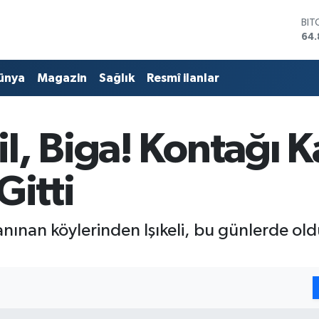
DO
47,
EU
55,
ünya
Magazin
Sağlık
Resmî ilanlar
STE
64,
GRA
66
, Biga! Kontağı K
BİS
13.
BIT
Gitti
64.
nınan köylerinden Işıkeli, bu günlerde olduk