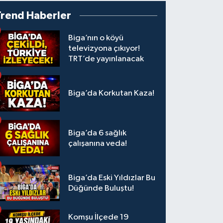
Trend Haberler
Biga’nın o köyü
televizyona çıkıyor!
TRT’de yayınlanacak
Biga’da Korkutan Kaza!
Biga’da 6 sağlık
çalışanına veda!
Biga’da Eski Yıldızlar Bu
Düğünde Buluştu!
Komşu İlçede 19