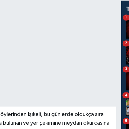
1
2
3
4
öylerinden Işıkeli, bu günlerde oldukça sıra
5
’da bulunan ve yer çekimine meydan okurcasına