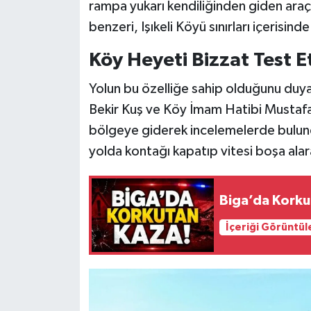
rampa yukarı kendiliğinden giden araç
benzeri, Işıkeli Köyü sınırları içerisinde
Siyaset
Köy Heyeti Bizzat Test Et
Spor
Yolun bu özelliğe sahip olduğunu duya
Tarım ve Ekonomi
Bekir Kuş ve Köy İmam Hatibi Mustaf
bölgeye giderek incelemelerde bulundu
Teknoloji
yolda kontağı kapatıp vitesi boşa alar
Ulusal
Biga’da Korku
Yaşam
İçeriği Görüntül