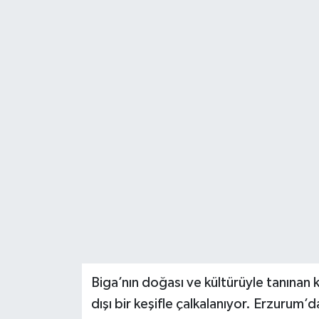
Gündem
Hava Durumu
İlan
Kültür Sanat
Magazin
Otomobil
Politika
Resmî ilanlar
Biga’nın doğası ve kültürüyle tanınan k
dışı bir keşifle çalkalanıyor. Erzurum
Sağlık