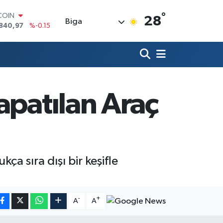
°
LAR
28
Biga
7436
%0.18
RO
2510
%0.32
RLİN
4811
%0.38
M ALTIN
60.55
%0
apatılan Araç
T100
779
%-14
COIN
840,97
%-0.15
ça sıra dışı bir keşifle
-
+
A
A