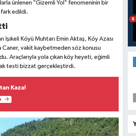
larla ünlenen "Gizemli Yol" fenomeninin bir
 fark edildi.
6
ti
n Işıkeli Köyü Muhtarı Emin Aktaş, Köy Azası
a Caner, vakit kaybetmeden söz konusu
. Araçlarıyla yola çıkan köy heyeti, eğimli
ak testi bizzat gerçekleştirdi.
tan Kaza!
e
Y