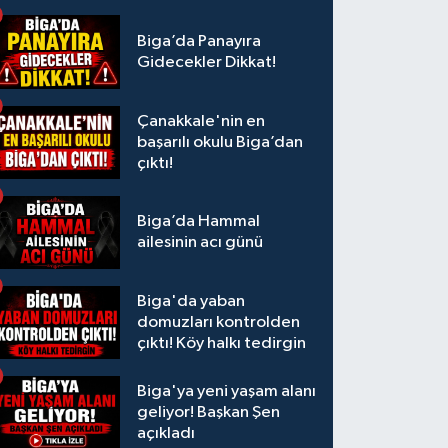
Biga’da Panayıra
Gidecekler Dikkat!
Çanakkale'nin en
başarılı okulu Biga’dan
çıktı!
Biga’da Hammal
ailesinin acı günü
Biga'da yaban
domuzları kontrolden
çıktı! Köy halkı tedirgin
Biga'ya yeni yaşam alanı
geliyor! Başkan Şen
açıkladı