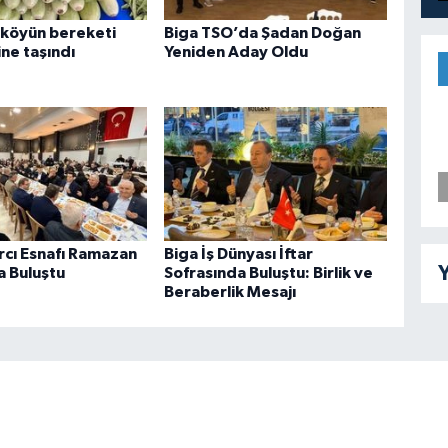
 köyün bereketi
Biga TSO’da Şadan Doğan
ne taşındı
Yeniden Aday Oldu
rcı Esnafı Ramazan
Biga İş Dünyası İftar
Y
a Buluştu
Sofrasında Buluştu: Birlik ve
Beraberlik Mesajı