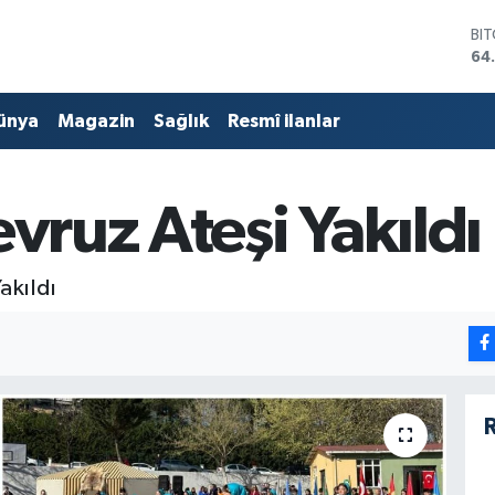
BI
64
DO
47
ünya
Magazin
Sağlık
Resmî ilanlar
EU
55
ST
64
evruz Ateşi Yakıldı
GR
65
Bİ
13
akıldı
R