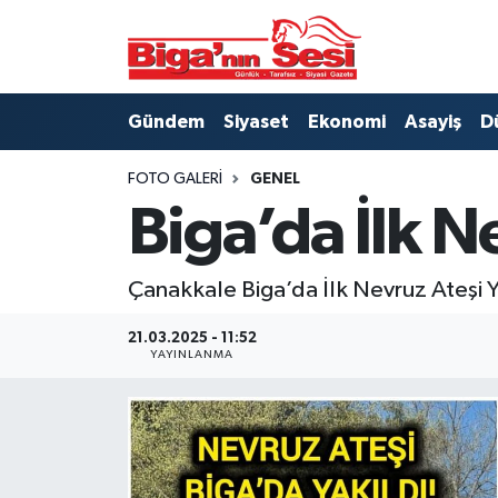
Asayiş
Çanakkale Hava Durumu
Gündem
Siyaset
Ekonomi
Asayiş
D
Astroloji
Çanakkale Trafik Yoğunluk Haritası
FOTO GALERI
GENEL
Belde ve Köyler
Süper Lig Puan Durumu ve Fikstür
Biga’da İlk N
Belediye
Tüm Manşetler
Çanakkale Biga’da İlk Nevruz Ateşi Y
Dünya
Son Dakika Haberleri
21.03.2025 - 11:52
YAYINLANMA
Eğitim
Haber Arşivi
Ekonomi
Genel