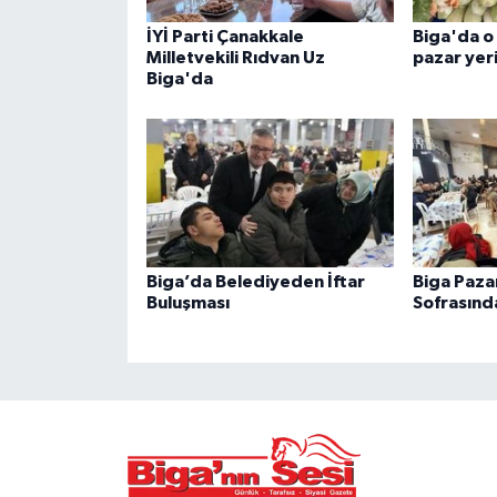
İYİ Parti Çanakkale
Biga'da o
Milletvekili Rıdvan Uz
pazar yeri
Biga'da
Biga’da Belediyeden İftar
Biga Paza
Buluşması
Sofrasınd