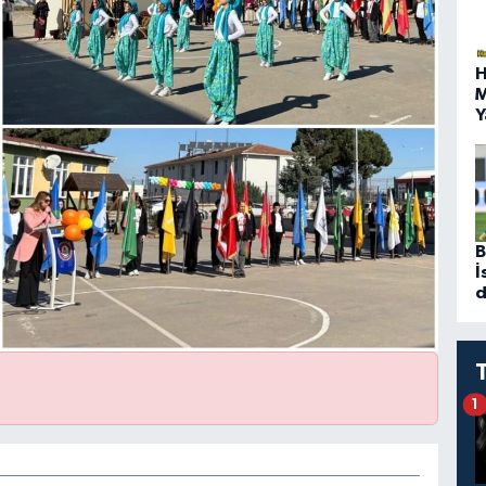
H
M
Y
B
İ
d
1