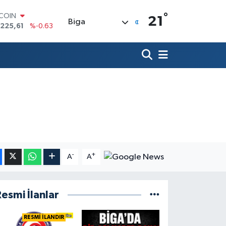
°
TCOIN
21
Biga
.225,61
%-0.63
LAR
,6704
%0
RO
,0406
%-0.08
ERLİN
,2143
%0
AM ALTIN
10.40
%0.45
ST100
.799
%70
-
+
A
A
esmi İlanlar
RESMİ İLANDIR