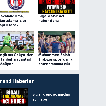
avalandırma,
Biga'da bir acı
antolama İşleri
haber daha
aptırılacak
eşiktaş Çekya'dan
Muhammed Salah
stanbul'a avantajlı
Trabzonspor'da ilk
önüyor
antrenmanına çıktı
Trend Haberler
Bigalı genç adamdan
acı haber