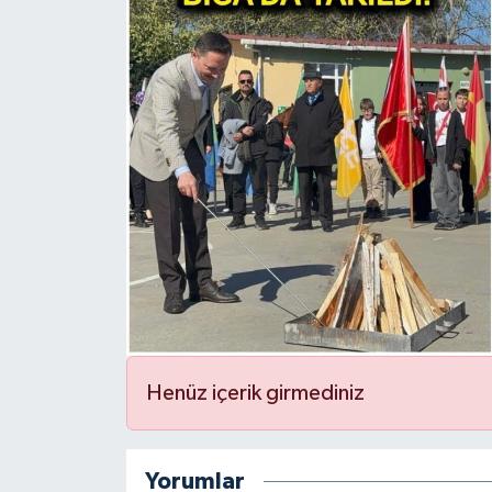
Gündem
Hava Durumu
İlan
Kültür Sanat
Magazin
Otomobil
Politika
Henüz içerik girmediniz
Resmî ilanlar
Yorumlar
Sağlık