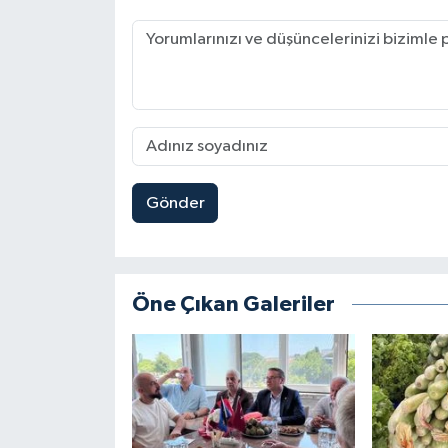
Siyaset
Spor
Tarım ve Ekonomi
Teknoloji
Gönder
Ulusal
Yaşam
Öne Çıkan Galeriler