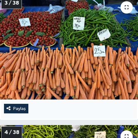
3 / 38
Paylaş
4 / 38