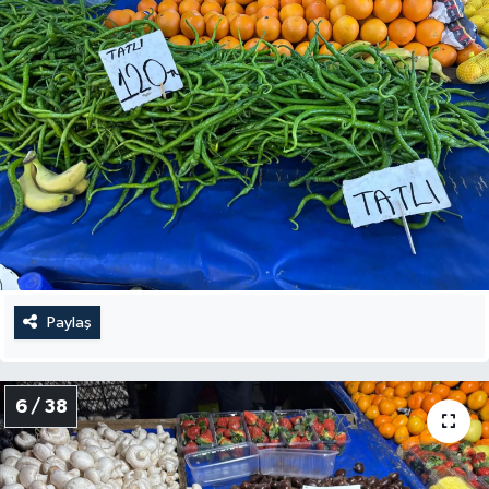
Paylaş
6 / 38