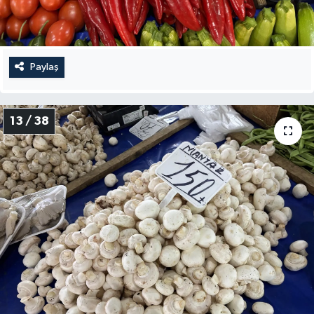
Paylaş
13 / 38