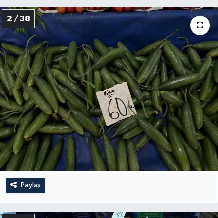
2 / 38
Paylaş