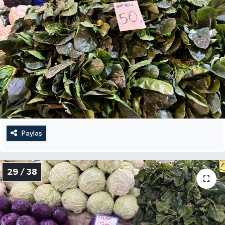
Paylaş
29 / 38