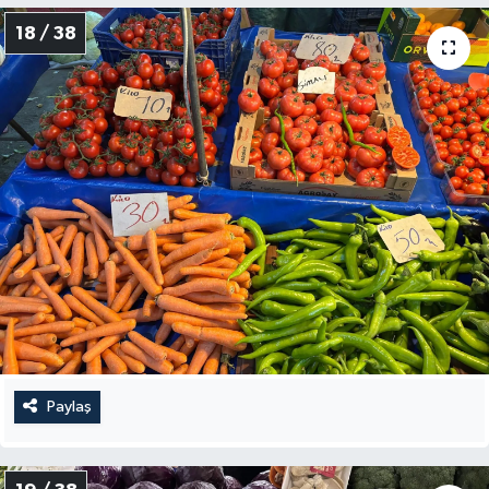
18 / 38
Paylaş