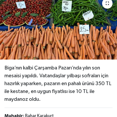
Gündem
Hava Durumu
İlan
Kültür Sanat
Magazin
Biga’nın kalbi Çarşamba Pazarı’nda yılın son
mesaisi yapıldı. Vatandaşlar yılbaşı sofraları için
Otomobil
hazırlık yaparken, pazarın en pahalı ürünü 350 TL
Politika
ile kestane, en uygun fiyatlısı ise 10 TL ile
maydanoz oldu.
Resmî ilanlar
Muhabir:
Bahar Karakurt
Sağlık