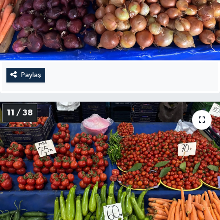
Paylaş
11 / 38