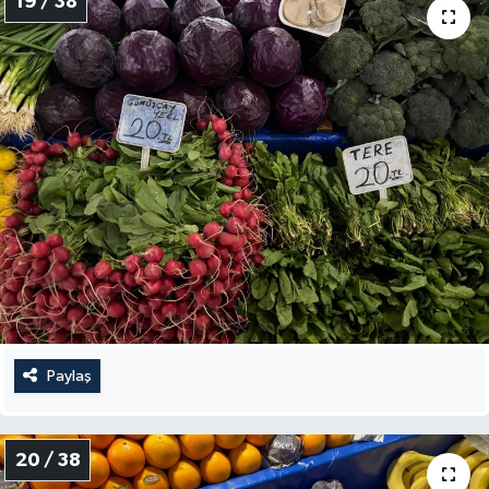
19 / 38
Paylaş
20 / 38