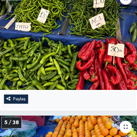
Paylaş
5 / 38