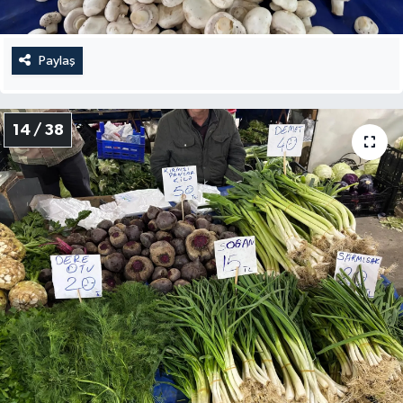
Paylaş
14 / 38