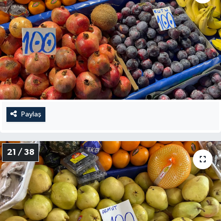
Paylaş
21 / 38