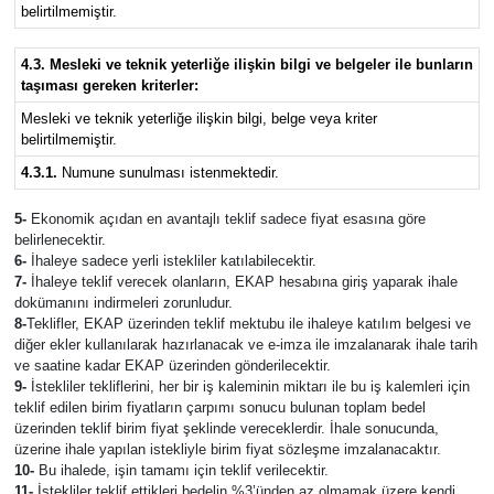
belirtilmemiştir.
4.3. Mesleki ve teknik yeterliğe ilişkin bilgi ve belgeler ile bunların
taşıması gereken kriterler:
Mesleki ve teknik yeterliğe ilişkin bilgi, belge veya kriter
belirtilmemiştir.
4.3.1.
Numune sunulması istenmektedir.
5-
Ekonomik açıdan en avantajlı teklif sadece fiyat esasına göre
belirlenecektir.
6-
İhaleye sadece yerli istekliler katılabilecektir.
7-
İhaleye teklif verecek olanların, EKAP hesabına giriş yaparak ihale
dokümanını indirmeleri zorunludur.
8-
Teklifler, EKAP üzerinden teklif mektubu ile ihaleye katılım belgesi ve
diğer ekler kullanılarak hazırlanacak ve e-imza ile imzalanarak ihale tarih
ve saatine kadar EKAP üzerinden gönderilecektir.
9-
İstekliler tekliflerini, her bir iş kaleminin miktarı ile bu iş kalemleri için
teklif edilen birim fiyatların çarpımı sonucu bulunan toplam bedel
üzerinden teklif birim fiyat şeklinde vereceklerdir. İhale sonucunda,
üzerine ihale yapılan istekliyle birim fiyat sözleşme imzalanacaktır.
10-
Bu ihalede, işin tamamı için teklif verilecektir.
11-
İstekliler teklif ettikleri bedelin %3’ünden az olmamak üzere kendi