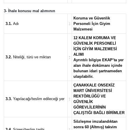
3- İhale konusu mal alımının
Siyaset
Koruma ve Güvenlik
3.1.
Adı
:
Personeli İçin Giyim
Spor
Malzemesi
12 KALEM KORUMA VE
Tarım ve Ekonomi
GÜVENLİK PERSONELİ
İÇİN GİYİM MALZEMESİ
ALIMI
3.2.
Niteliği, türü ve miktarı
:
Teknoloji
Ayrıntılı bilgiye EKAP’ta yer
alan ihale dokümanı içinde
bulunan idari şartnameden
Ulusal
ulaşılabilir.
ÇANAKKALE ONSEKİZ
Yaşam
MART ÜNİVERSİTESİ
REKTÖRLÜĞÜ VE
3.3.
Yapılacağı/teslim edileceği yer
:
GÜVENLİK
GÖREVLİLERİNİN
ÇALIŞTIĞI BAĞLI BİRİMLER
Sözleşme imzalandıktan
sonra 60 (Altmış) takvim
3.4.
Süresi/teslim tarihi
: