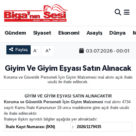
Asayiş
Çanakkale Hava Durumu
Gündem
Siyaset
Ekonomi
Asayiş
Dünya
M
Astroloji
Çanakkale Trafik Yoğunluk Haritası
Paylaş
-
+
03.07.2026 - 00:01
A
A
Belde ve Köyler
Süper Lig Puan Durumu ve Fikstür
Giyim Ve Giyim Eşyası Satın Alınacak
Belediye
Tüm Manşetler
Koruma ve Güvenlik Personeli İçin Giyim Malzemesi mal alımı açık ihale
usulü ile ihale edilecek.
Dünya
Son Dakika Haberleri
GİYİM VE GİYİM EŞYASI SATIN ALINACAKTIR
Eğitim
Haber Arşivi
Koruma ve Güvenlik Personeli İçin Giyim Malzemesi
mal alımı 4734
sayılı Kamu İhale Kanununun 19 uncu maddesine göre açık ihale usulü
ile ihale edilecektir.
Ekonomi
İhaleye ilişkin ayrıntılı bilgiler aşağıda yer almaktadır:
İhale Kayıt Numarası (İKN)
:
2026/1179435
Genel