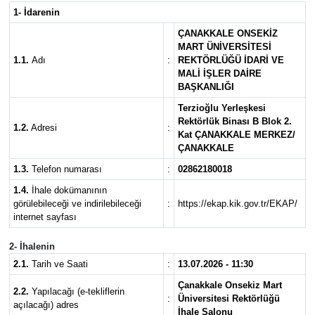
1- İdarenin
Gündem
ÇANAKKALE ONSEKİZ
MART ÜNİVERSİTESİ
Hava Durumu
1.1.
Adı
:
REKTÖRLÜĞÜ İDARİ VE
MALİ İŞLER DAİRE
BAŞKANLIĞI
İlan
Terzioğlu Yerleşkesi
Rektörlük Binası B Blok 2.
1.2.
Adresi
:
Kültür Sanat
Kat ÇANAKKALE MERKEZ/
ÇANAKKALE
Magazin
1.3.
Telefon numarası
:
02862180018
1.4.
İhale dokümanının
Otomobil
görülebileceği ve indirilebileceği
:
https://ekap.kik.gov.tr/EKAP/
internet sayfası
Politika
2- İhalenin
2.1.
Tarih ve Saati
:
13.07.2026 - 11:30
Resmî ilanlar
Çanakkale Onsekiz Mart
2.2.
Yapılacağı (e-tekliflerin
:
Üniversitesi Rektörlüğü
açılacağı) adres
Sağlık
İhale Salonu