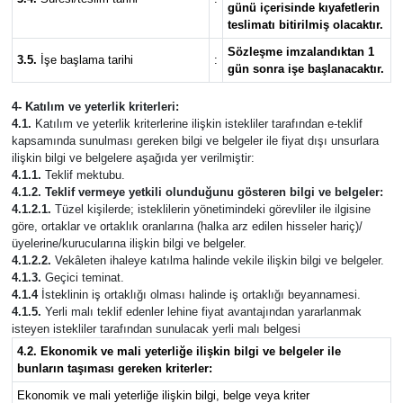
günü içerisinde kıyafetlerin
teslimatı bitirilmiş olacaktır.
Sözleşme imzalandıktan 1
3.5.
İşe başlama tarihi
:
gün sonra işe başlanacaktır.
4- Katılım ve yeterlik kriterleri:
4.1.
Katılım ve yeterlik kriterlerine ilişkin istekliler tarafından e-teklif
kapsamında sunulması gereken bilgi ve belgeler ile fiyat dışı unsurlara
ilişkin bilgi ve belgelere aşağıda yer verilmiştir:
4.1.1.
Teklif mektubu.
4.1.2. Teklif vermeye yetkili olunduğunu gösteren bilgi ve belgeler:
4.1.2.1.
Tüzel kişilerde; isteklilerin yönetimindeki görevliler ile ilgisine
göre, ortaklar ve ortaklık oranlarına (halka arz edilen hisseler hariç)/
üyelerine/kurucularına ilişkin bilgi ve belgeler.
4.1.2.2.
Vekâleten ihaleye katılma halinde vekile ilişkin bilgi ve belgeler.
4.1.3.
Geçici teminat.
4.1.4
İsteklinin iş ortaklığı olması halinde iş ortaklığı beyannamesi.
4.1.5.
Yerli malı teklif edenler lehine fiyat avantajından yararlanmak
isteyen istekliler tarafından sunulacak yerli malı belgesi
4.2. Ekonomik ve mali yeterliğe ilişkin bilgi ve belgeler ile
bunların taşıması gereken kriterler:
Ekonomik ve mali yeterliğe ilişkin bilgi, belge veya kriter