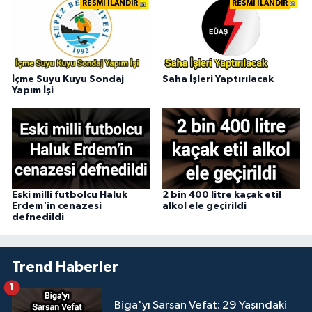
RESMİ İLANDIR
RESMİ İLANDIR
İçme Suyu Kuyu Sondaj
Saha İşleri Yaptırılacak
Yapım İşi
Eski milli futbolcu Haluk
2 bin 400 litre kaçak etil
Erdem'in cenazesi
alkol ele geçirildi
defnedildi
Trend Haberler
1
Biga'yı Sarsan Vefat: 29 Yaşındaki