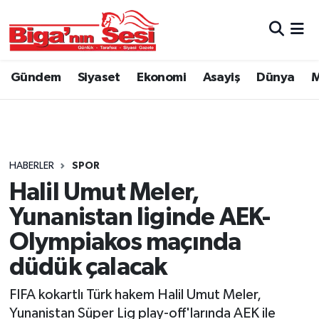
Asayiş
Çanakkale Hava Durumu
Gündem
Siyaset
Ekonomi
Asayiş
Dünya
M
Astroloji
Çanakkale Trafik Yoğunluk Haritası
Belde ve Köyler
Süper Lig Puan Durumu ve Fikstür
Belediye
Tüm Manşetler
HABERLER
SPOR
Halil Umut Meler,
Dünya
Son Dakika Haberleri
Yunanistan liginde AEK-
Eğitim
Haber Arşivi
Olympiakos maçında
düdük çalacak
Ekonomi
FIFA kokartlı Türk hakem Halil Umut Meler,
Genel
Yunanistan Süper Lig play-off'larında AEK ile