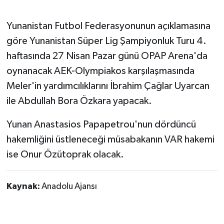
Siyaset
Yunanistan Futbol Federasyonunun açıklamasına
göre Yunanistan Süper Lig Şampiyonluk Turu 4.
Spor
haftasında 27 Nisan Pazar günü OPAP Arena'da
oynanacak AEK-Olympiakos karşılaşmasında
Tarım ve Ekonomi
Meler'in yardımcılıklarını İbrahim Çağlar Uyarcan
Teknoloji
ile Abdullah Bora Özkara yapacak.
Yunan Anastasios Papapetrou'nun dördüncü
Ulusal
hakemliğini üstleneceği müsabakanın VAR hakemi
Yaşam
ise Onur Özütoprak olacak.
Kaynak:
Anadolu Ajansı