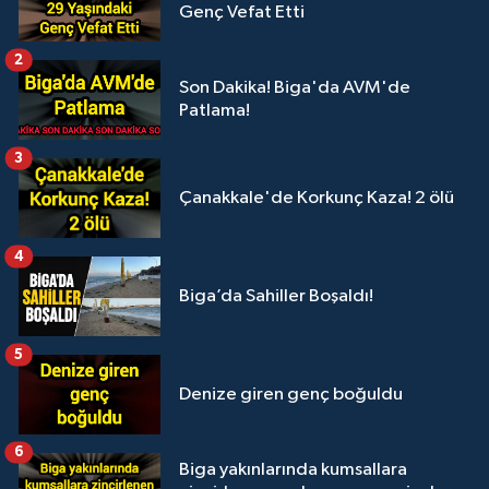
Genç Vefat Etti
2
Son Dakika! Biga'da AVM'de
Patlama!
3
Çanakkale'de Korkunç Kaza! 2 ölü
4
Biga’da Sahiller Boşaldı!
5
Denize giren genç boğuldu
6
Biga yakınlarında kumsallara