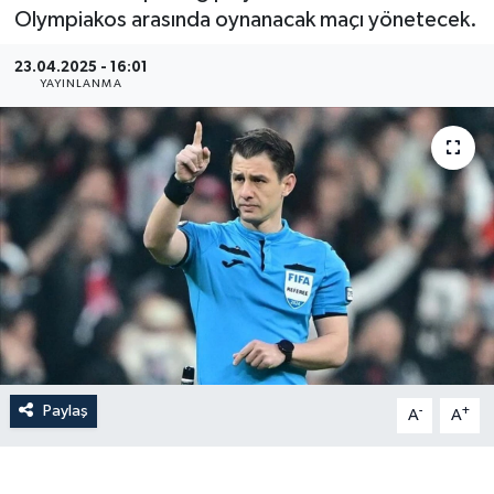
Olympiakos arasında oynanacak maçı yönetecek.
Gündem
23.04.2025 - 16:01
YAYINLANMA
Hava Durumu
İlan
Kültür Sanat
Magazin
Otomobil
Politika
Paylaş
-
+
A
A
Resmî ilanlar
Sağlık