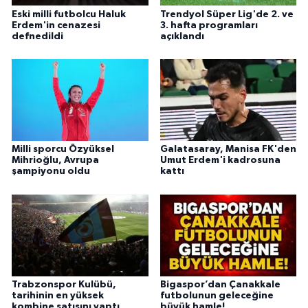
Eski milli futbolcu Haluk
Trendyol Süper Lig'de 2. ve
Erdem'in cenazesi
3. hafta programları
defnedildi
açıklandı
Milli sporcu Özyüksel
Galatasaray, Manisa FK'den
Mihrioğlu, Avrupa
Umut Erdem'i kadrosuna
şampiyonu oldu
kattı
Trabzonspor Kulübü,
Bigaspor’dan Çanakkale
tarihinin en yüksek
futbolunun geleceğine
kombine satışını yaptı
büyük hamle!