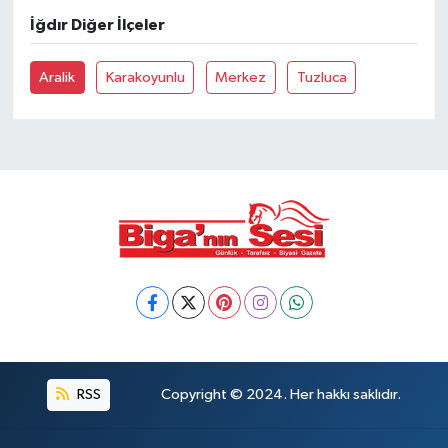
İğdır Diğer İlçeler
Siyaset
Aralik
Karakoyunlu
Merkez
Tuzluca
Spor
Tarım ve Ekonomi
Teknoloji
Ulusal
Yaşam
RSS
Copyright © 2024. Her hakkı saklıdır.