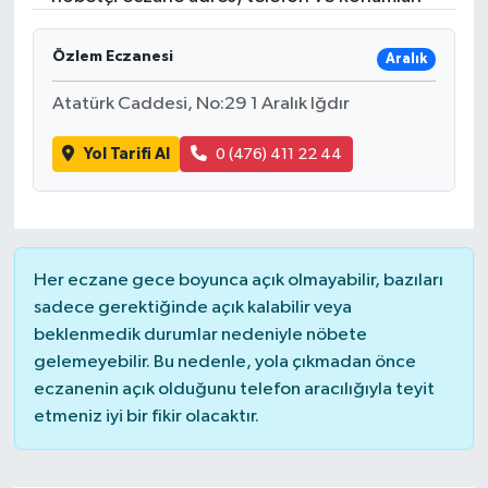
Gündem
Özlem Eczanesi
Aralık
Hava Durumu
Atatürk Caddesi, No:29 1 Aralık Iğdır
İlan
Yol Tarifi Al
0 (476) 411 22 44
Kültür Sanat
Magazin
Her eczane gece boyunca açık olmayabilir, bazıları
sadece gerektiğinde açık kalabilir veya
Otomobil
beklenmedik durumlar nedeniyle nöbete
gelemeyebilir. Bu nedenle, yola çıkmadan önce
Politika
eczanenin açık olduğunu telefon aracılığıyla teyit
etmeniz iyi bir fikir olacaktır.
Resmî ilanlar
Sağlık