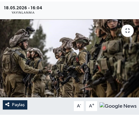
18.05.2026 - 16:04
Gündem
YAYINLANMA
Hava Durumu
İlan
Kültür Sanat
Magazin
Otomobil
Paylaş
-
+
Politika
A
A
Resmî ilanlar
Sağlık