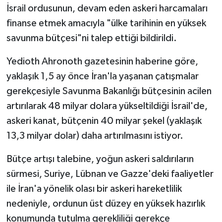
İsrail ordusunun, devam eden askeri harcamaları
finanse etmek amacıyla "ülke tarihinin en yüksek
Siyaset
savunma bütçesi"ni talep ettiği bildirildi.
Spor
Yedioth Ahronoth gazetesinin haberine göre,
Tarım ve Ekonomi
yaklaşık 1,5 ay önce İran'la yaşanan çatışmalar
gerekçesiyle Savunma Bakanlığı bütçesinin acilen
Teknoloji
artırılarak 48 milyar dolara yükseltildiği İsrail'de,
askeri kanat, bütçenin 40 milyar şekel (yaklaşık
Ulusal
13,3 milyar dolar) daha artırılmasını istiyor.
Yaşam
Bütçe artışı talebine, yoğun askeri saldırıların
sürmesi, Suriye, Lübnan ve Gazze'deki faaliyetler
ile İran'a yönelik olası bir askeri hareketlilik
nedeniyle, ordunun üst düzey en yüksek hazırlık
konumunda tutulma gerekliliği gerekçe