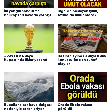
İki yangın söndürme
Biga'da başlayan iyilik,
helikopteri havada çarpıştı
Afrika’da umut olacak
2026 FIFA Dünya
Haziran ayında dünya bunu
Kupası'nda ilkler yaşandı
konuştu! İşte en tuhaf
olaylar
Buzullar sıcak hava dalgası
Orada Ebola vakası
nedeniyle erken eriyor
görüldü