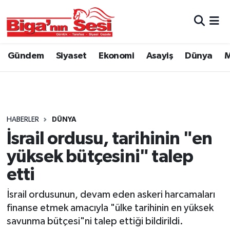
Asayiş
Çanakkale Hava Durumu
Gündem
Siyaset
Ekonomi
Asayiş
Dünya
M
Astroloji
Çanakkale Trafik Yoğunluk Haritası
Belde ve Köyler
Süper Lig Puan Durumu ve Fikstür
Belediye
Tüm Manşetler
HABERLER
DÜNYA
İsrail ordusu, tarihinin "en
Dünya
Son Dakika Haberleri
yüksek bütçesini" talep
Eğitim
Haber Arşivi
etti
İsrail ordusunun, devam eden askeri harcamaları
Ekonomi
finanse etmek amacıyla "ülke tarihinin en yüksek
savunma bütçesi"ni talep ettiği bildirildi.
Genel