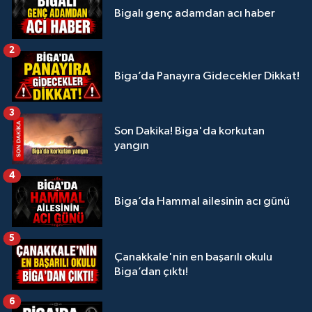
Bigalı genç adamdan acı haber
2
Biga’da Panayıra Gidecekler Dikkat!
3
Son Dakika! Biga'da korkutan
yangın
4
Biga’da Hammal ailesinin acı günü
5
Çanakkale'nin en başarılı okulu
Biga’dan çıktı!
6