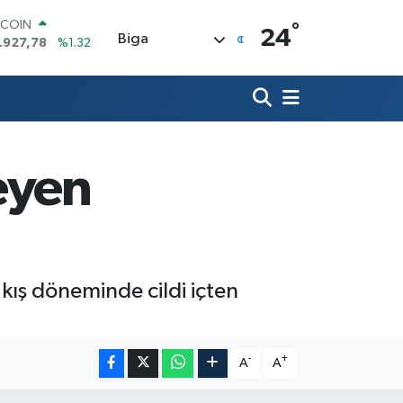
°
OLAR
24
Biga
,5894
%0.08
URO
,0398
%-0.02
ERLİN
,1581
%0.16
AM ALTIN
08.83
%4.44
leyen
ST100
.703
%11
TCOIN
.927,78
%1.32
kış döneminde cildi içten
-
+
A
A