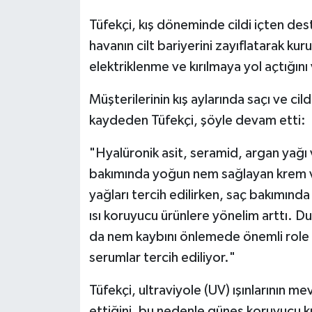
Tüfekçi, kış döneminde cildi içten dest
havanın cilt bariyerini zayıflatarak ku
elektriklenme ve kırılmaya yol açtığını
Müşterilerinin kış aylarında saçı ve cil
kaydeden Tüfekçi, şöyle devam etti:
"Hyalüronik asit, seramid, argan yağı 
bakımında yoğun nem sağlayan krem v
yağları tercih edilirken, saç bakımınd
ısı koruyucu ürünlere yönelim arttı. Du
da nem kaybını önlemede önemli role 
serumlar tercih ediliyor."
Tüfekçi, ultraviyole (UV) ışınlarının 
ettiğini, bu nedenle güneş koruyucu k