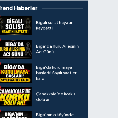
Trend Haberler
Bigalı solist hayatını
kaybetti
Biga'da Kuru Ailesinin
Acı Günü
Biga’da kurulmaya
başladı! Sayılı saatler
kaldı
Çanakkale’de korku
dolu an!
Biga'nın o köyünde