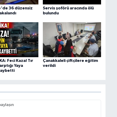
'de 36 düzensiz
Servis şoförü aracında ölü
akalandı
bulundu
A: Feci Kaza! Tır
Çanakkaleli çiftçilere eğitim
arptığı Yaya
verildi
Kaybetti