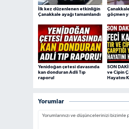
İlk kez düzenlenen etkinliğin
Çanakkale
Çanakkale ayağı tamamlandı
göçmen y
Yenidoğan çetesi davasında
SON DAKİK
kan donduran Adli Tıp
ve Cipin Ç
raporu!
Hayatını 
Yorumlar