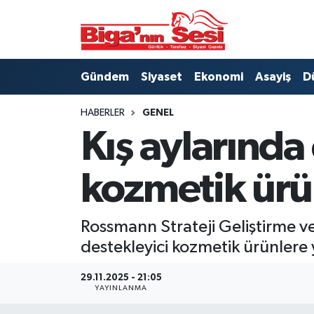
Asayiş
Çanakkale Hava Durumu
Gündem
Siyaset
Ekonomi
Asayiş
D
Astroloji
Çanakkale Trafik Yoğunluk Haritası
HABERLER
GENEL
Belde ve Köyler
Süper Lig Puan Durumu ve Fikstür
Kış aylarında
Belediye
Tüm Manşetler
kozmetik ürün
Dünya
Son Dakika Haberleri
Rossmann Strateji Geliştirme v
Eğitim
Haber Arşivi
destekleyici kozmetik ürünlere 
Ekonomi
29.11.2025 - 21:05
YAYINLANMA
Genel