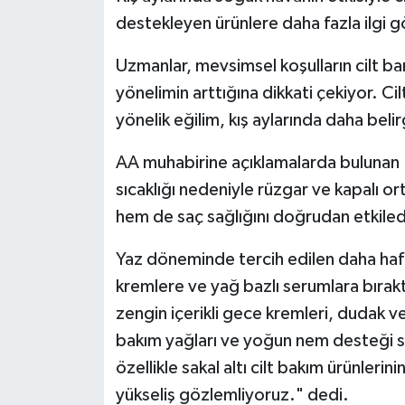
destekleyen ürünlere daha fazla ilgi 
Siyaset
Uzmanlar, mevsimsel koşulların cilt bari
Spor
yönelimin arttığına dikkati çekiyor. Ci
yönelik eğilim, kış aylarında daha belir
Tarım ve Ekonomi
AA muhabirine açıklamalarda bulunan 
Teknoloji
sıcaklığı nedeniyle rüzgar ve kapalı or
hem de saç sağlığını doğrudan etkilediğ
Ulusal
Yaz döneminde tercih edilen daha hafif
Yaşam
kremlere ve yağ bazlı serumlara bıraktı
zengin içerikli gece kremleri, dudak ve
bakım yağları ve yoğun nem desteği sun
özellikle sakal altı cilt bakım ürünlerin
yükseliş gözlemliyoruz." dedi.