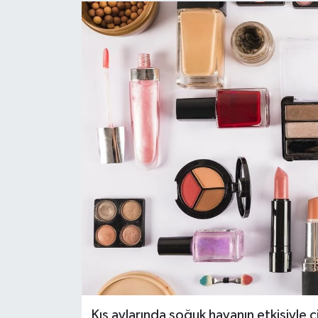
Gündem
Hava Durumu
İlan
Kültür Sanat
Magazin
Otomobil
Politika
Resmî ilanlar
Kış aylarında soğuk havanın etkisiyle cil
Sağlık