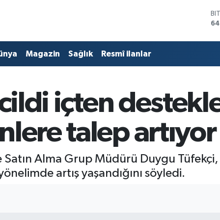
D
47
E
55
ünya
Magazin
Sağlık
Resmî ilanlar
ST
64
GR
65
 cildi içten destek
Bİ
13
BI
lere talep artıyor
64
e Satın Alma Grup Müdürü Duygu Tüfekçi, 
yönelimde artış yaşandığını söyledi.