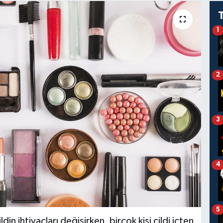
1
2
3
4
5
din ihtiyaçları değişirken, birçok kişi cildi içten