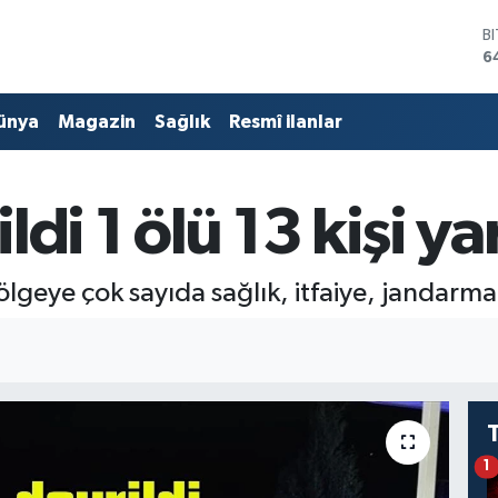
B
6
D
4
ünya
Magazin
Sağlık
Resmî ilanlar
E
5
S
6
di 1 ölü 13 kişi ya
G
6
B
1
lgeye çok sayıda sağlık, itfaiye, jandarma v
1