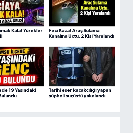
amak Kala! Yürekler
Feci Kaza! Araç Sulama
i
Kanalına Uçtu, 2 Kişi Yaralandı
ede 19 Yaşındaki
Tarihi eser kaçakçılığı yapan
Bulundu
şüpheli suçüstü yakalandı