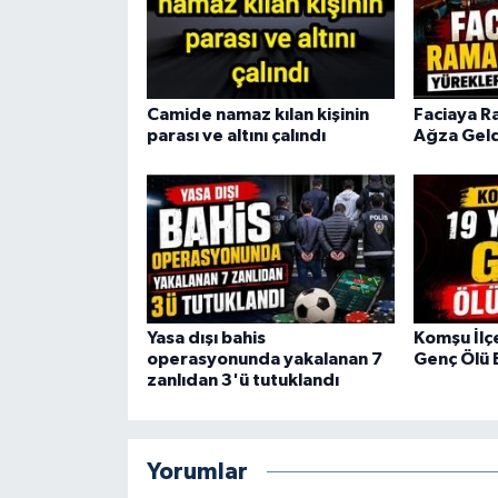
Camide namaz kılan kişinin
Faciaya R
parası ve altını çalındı
Ağza Geld
Yasa dışı bahis
Komşu İlç
operasyonunda yakalanan 7
Genç Ölü 
zanlıdan 3'ü tutuklandı
Yorumlar