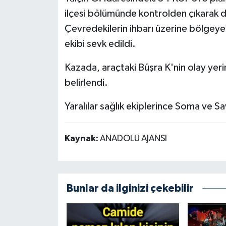
ilçesi bölümünde kontrolden çıkarak d
Siyaset
Çevredekilerin ihbarı üzerine bölgeye 
ekibi sevk edildi.
Spor
Kazada, araçtaki Büşra K'nin olay yerin
Tarım ve Ekonomi
belirlendi.
Teknoloji
Yaralılar sağlık ekiplerince Soma ve Sa
Ulusal
Kaynak:
ANADOLU AJANSI
Yaşam
Bunlar da ilginizi çekebilir