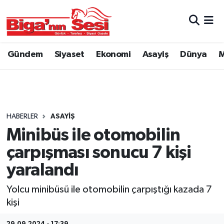
Asayiş
Çanakkale Hava Durumu
Gündem
Siyaset
Ekonomi
Asayiş
Dünya
M
Astroloji
Çanakkale Trafik Yoğunluk Haritası
Belde ve Köyler
Süper Lig Puan Durumu ve Fikstür
Belediye
Tüm Manşetler
HABERLER
ASAYIŞ
Minibüs ile otomobilin
Dünya
Son Dakika Haberleri
çarpışması sonucu 7 kişi
Eğitim
Haber Arşivi
yaralandı
Yolcu minibüsü ile otomobilin çarpıştığı kazada 7
Ekonomi
kişi
Genel