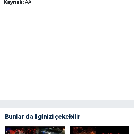
Kaynak:
AA
Siyaset
Spor
Tarım ve Ekonomi
Teknoloji
Ulusal
Yaşam
Bunlar da ilginizi çekebilir