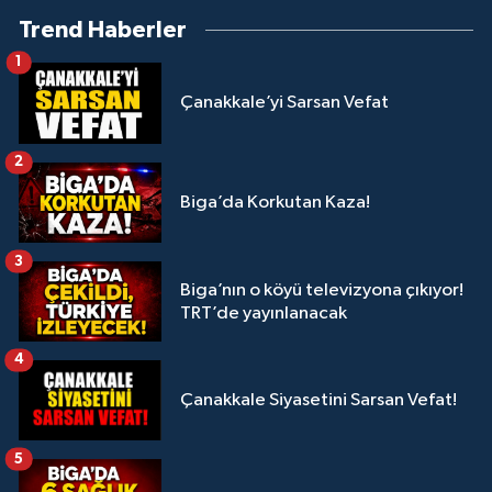
Trend Haberler
1
Çanakkale’yi Sarsan Vefat
2
Biga’da Korkutan Kaza!
3
Biga’nın o köyü televizyona çıkıyor!
TRT’de yayınlanacak
4
Çanakkale Siyasetini Sarsan Vefat!
5