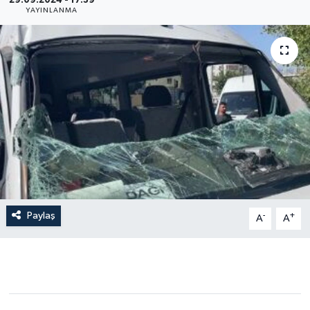
29.09.2024 - 17:39
YAYINLANMA
Gündem
Hava Durumu
İlan
Kültür Sanat
Magazin
Otomobil
Paylaş
-
+
A
A
Politika
Resmî ilanlar
Sağlık