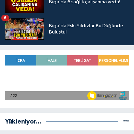
Biga’da 6 sağlık çalışanına veda!
6
Biga’da Eski Yıldızlar Bu Düğünde
Buluştu!
Yükleniyor...