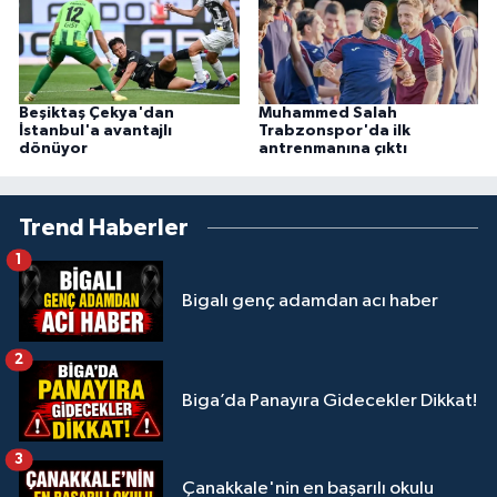
Beşiktaş Çekya'dan
Muhammed Salah
İstanbul'a avantajlı
Trabzonspor'da ilk
dönüyor
antrenmanına çıktı
Trend Haberler
1
Bigalı genç adamdan acı haber
2
Biga’da Panayıra Gidecekler Dikkat!
3
Çanakkale'nin en başarılı okulu