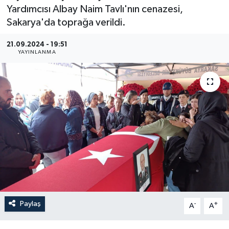
Yardımcısı Albay Naim Tavlı'nın cenazesi,
Gündem
Sakarya'da toprağa verildi.
Hava Durumu
21.09.2024 - 19:51
YAYINLANMA
İlan
Kültür Sanat
Magazin
Otomobil
Politika
Resmî ilanlar
Paylaş
-
+
A
A
Sağlık