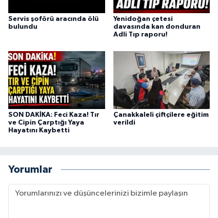
Servis şoförü aracında ölü
Yenidoğan çetesi
bulundu
davasında kan donduran
Adli Tıp raporu!
SON DAKİKA: Feci Kaza! Tır
Çanakkaleli çiftçilere eğitim
ve Cipin Çarptığı Yaya
verildi
Hayatını Kaybetti
Yorumlar