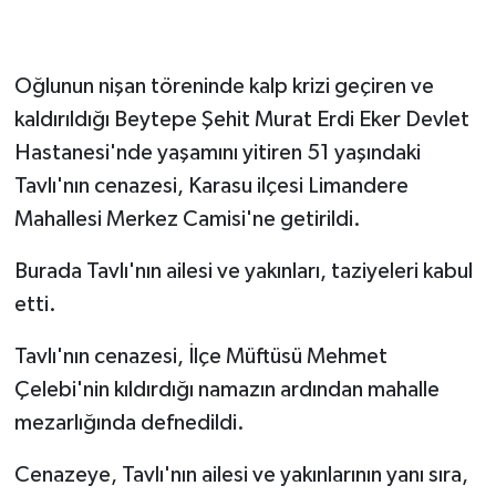
Siyaset
Oğlunun nişan töreninde kalp krizi geçiren ve
Spor
kaldırıldığı Beytepe Şehit Murat Erdi Eker Devlet
Hastanesi'nde yaşamını yitiren 51 yaşındaki
Tarım ve Ekonomi
Tavlı'nın cenazesi, Karasu ilçesi Limandere
Mahallesi Merkez Camisi'ne getirildi.
Teknoloji
Burada Tavlı'nın ailesi ve yakınları, taziyeleri kabul
Ulusal
etti.
Yaşam
Tavlı'nın cenazesi, İlçe Müftüsü Mehmet
Çelebi'nin kıldırdığı namazın ardından mahalle
mezarlığında defnedildi.
Cenazeye, Tavlı'nın ailesi ve yakınlarının yanı sıra,