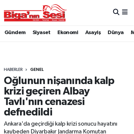
Asayiş
Çanakkale Hava Durumu
Gündem
Siyaset
Ekonomi
Asayiş
Dünya
M
Astroloji
Çanakkale Trafik Yoğunluk Haritası
Belde ve Köyler
Süper Lig Puan Durumu ve Fikstür
Belediye
Tüm Manşetler
HABERLER
GENEL
Oğlunun nişanında kalp
Dünya
Son Dakika Haberleri
krizi geçiren Albay
Eğitim
Haber Arşivi
Tavlı'nın cenazesi
defnedildi
Ekonomi
Ankara'da geçirdiği kalp krizi sonucu hayatını
Genel
kaybeden Diyarbakır Jandarma Komutan