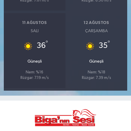
Rüzgar: 7.61 m/s
Rüzgar: 6.50 m/s
11 AĞUSTOS
12 AĞUSTOS
SALI
ÇARŞAMBA
°
°
36
35
Güneşli
Güneşli
Nem: %16
Nem: %18
Rüzgar: 7.19 m/s
Rüzgar: 7.39 m/s