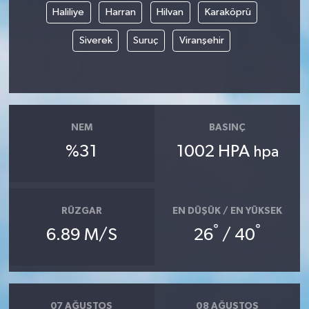
Haliliye
Harran
Hilvan
Karaköprü
Siyaset
Siverek
Suruç
Viranşehir
Spor
Tarım ve Ekonomi
NEM
BASINÇ
Teknoloji
%31
1002 HPA
hpa
Ulusal
Yaşam
RÜZGAR
EN DÜŞÜK / EN YÜKSEK
°
°
6.89 M/S
26
/ 40
07 AĞUSTOS
08 AĞUSTOS