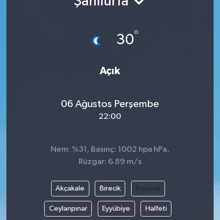
Şanlıurfa
Gündem
°
30
Hava Durumu
İlan
Açık
Kültür Sanat
06 Ağustos Perşembe
22:00
Magazin
Otomobil
Nem: %31, Basınç: 1002 hpa hPa,
Rüzgar: 6.89 m/s
Politika
Akçakale
Birecik
Bozova
Resmî ilanlar
Ceylanpınar
Eyyübiye
Halfeti
Sağlık