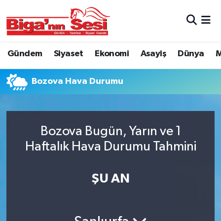
Asayiş
Çanakkale Hava Durumu
Gündem
Siyaset
Ekonomi
Asayiş
Dünya
M
Astroloji
Çanakkale Trafik Yoğunluk Haritası
Bozova Hava Durumu
Belde ve Köyler
Süper Lig Puan Durumu ve Fikstür
Belediye
Tüm Manşetler
Bozova Bugün, Yarın ve 1
Dünya
Son Dakika Haberleri
Haftalık Hava Durumu Tahmini
Eğitim
Haber Arşivi
ŞU AN
Ekonomi
Genel