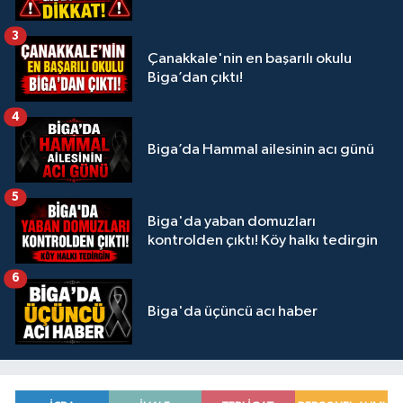
3
Çanakkale'nin en başarılı okulu
Biga’dan çıktı!
4
Biga’da Hammal ailesinin acı günü
5
Biga'da yaban domuzları
kontrolden çıktı! Köy halkı tedirgin
6
Biga'da üçüncü acı haber