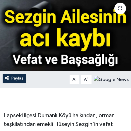
Gündem
Hava Durumu
İlan
Kültür Sanat
Magazin
Paylaş
-
+
A
A
Otomobil
Politika
Resmî ilanlar
Lapseki ilçesi Dumanlı Köyü halkından, orman
teşkilatından emekli Hüseyin Sezgin’in vefat
Sağlık