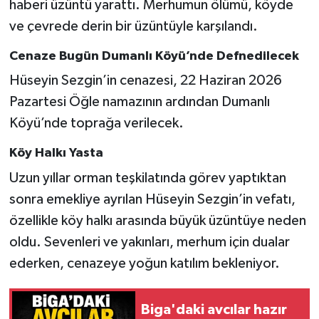
haberi üzüntü yarattı. Merhumun ölümü, köyde
ve çevrede derin bir üzüntüyle karşılandı.
Siyaset
Cenaze Bugün Dumanlı Köyü’nde Defnedilecek
Spor
Hüseyin Sezgin’in cenazesi, 22 Haziran 2026
Pazartesi Öğle namazının ardından Dumanlı
Tarım ve Ekonomi
Köyü’nde toprağa verilecek.
Teknoloji
Köy Halkı Yasta
Uzun yıllar orman teşkilatında görev yaptıktan
Ulusal
sonra emekliye ayrılan Hüseyin Sezgin’in vefatı,
Yaşam
özellikle köy halkı arasında büyük üzüntüye neden
oldu. Sevenleri ve yakınları, merhum için dualar
ederken, cenazeye yoğun katılım bekleniyor.
Biga'daki avcılar hazır