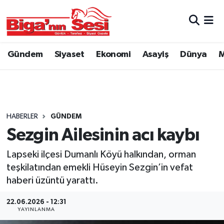
Asayiş
Çanakkale Hava Durumu
Gündem
Siyaset
Ekonomi
Asayiş
Dünya
M
Astroloji
Çanakkale Trafik Yoğunluk Haritası
Belde ve Köyler
Süper Lig Puan Durumu ve Fikstür
Belediye
Tüm Manşetler
HABERLER
GÜNDEM
Sezgin Ailesinin acı kaybı
Dünya
Son Dakika Haberleri
Lapseki ilçesi Dumanlı Köyü halkından, orman
Eğitim
Haber Arşivi
teşkilatından emekli Hüseyin Sezgin’in vefat
haberi üzüntü yarattı.
Ekonomi
22.06.2026 - 12:31
YAYINLANMA
Genel