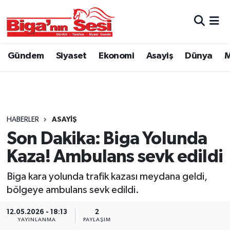
Asayiş
Çanakkale Hava Durumu
Gündem
Siyaset
Ekonomi
Asayiş
Dünya
M
Astroloji
Çanakkale Trafik Yoğunluk Haritası
Belde ve Köyler
Süper Lig Puan Durumu ve Fikstür
Belediye
Tüm Manşetler
HABERLER
ASAYIŞ
Son Dakika: Biga Yolunda
Dünya
Son Dakika Haberleri
Kaza! Ambulans sevk edildi
Eğitim
Haber Arşivi
Biga kara yolunda trafik kazası meydana geldi,
bölgeye ambulans sevk edildi.
Ekonomi
12.05.2026 - 18:13
2
YAYINLANMA
PAYLAŞIM
Genel