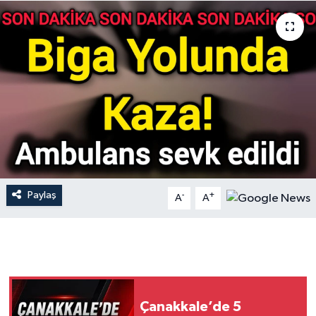
Gündem
Hava Durumu
İlan
Kültür Sanat
Magazin
Paylaş
-
+
A
A
Otomobil
Politika
Resmî ilanlar
Çanakkale’de 5
Sağlık