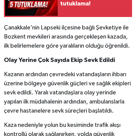
tutuklama!
Siyaset
Çanakkale'nin Lapseki ilçesine bağlı Şevketiye ile
Spor
Bozkent mevkileri arasında gerçekleşen kazada,
Tarım ve Ekonomi
ilk belirlemelere göre yaralıların olduğu öğrenildi.
Olay Yerine Çok Sayıda Ekip Sevk Edildi
Teknoloji
Kazanın ardından çevredeki vatandaşların ihbarı
Ulusal
üzerine bölgeye güvenlik güçleri ve sağlık ekipleri
Yaşam
sevk edildi. Yaralı vatandaşlara olay yerinde
yapılan ilk müdahalenin ardından, ambulanslarla
çevre hastanelere sevk süreçleri başlatıldı.
Kaza nedeniyle yolun bu kesiminde trafik akışı
kontrollü olarak sağlanırken, yolda güvenlik