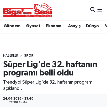
Asayiş
Çanakkale Hava Durumu
Gündem
Siyaset
Ekonomi
Asayiş
Dünya
M
Astroloji
Çanakkale Trafik Yoğunluk Haritası
Belde ve Köyler
Süper Lig Puan Durumu ve Fikstür
Belediye
Tüm Manşetler
HABERLER
SPOR
Süper Lig'de 32. haftanın
Dünya
Son Dakika Haberleri
programı belli oldu
Eğitim
Haber Arşivi
Trendyol Süper Lig'de 32. haftanın programı
açıklandı.
Ekonomi
24.04.2026 - 23:40
YAYINLANMA
Genel