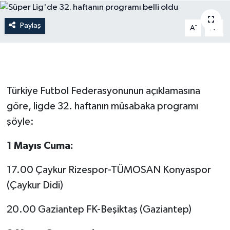
Gündem
Paylaş
-
+
A
A
Hava Durumu
İlan
Türkiye Futbol Federasyonunun açıklamasına
Kültür Sanat
göre, ligde 32. haftanın müsabaka programı
şöyle:
Magazin
1 Mayıs Cuma:
Otomobil
17.00 Çaykur Rizespor-TÜMOSAN Konyaspor
Politika
(Çaykur Didi)
Resmî ilanlar
20.00 Gaziantep FK-Beşiktaş (Gaziantep)
Sağlık