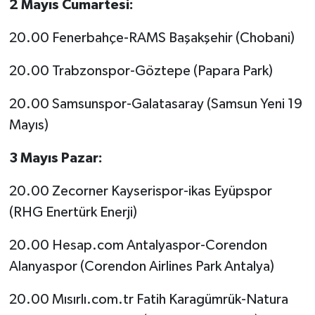
2 Mayıs Cumartesi:
Siyaset
20.00 Fenerbahçe-RAMS Başakşehir (Chobani)
Spor
20.00 Trabzonspor-Göztepe (Papara Park)
20.00 Samsunspor-Galatasaray (Samsun Yeni 19
Tarım ve Ekonomi
Mayıs)
Teknoloji
3 Mayıs Pazar:
Ulusal
20.00 Zecorner Kayserispor-ikas Eyüpspor
(RHG Enertürk Enerji)
Yaşam
20.00 Hesap.com Antalyaspor-Corendon
Alanyaspor (Corendon Airlines Park Antalya)
20.00 Mısırlı.com.tr Fatih Karagümrük-Natura