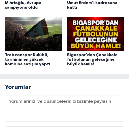
Mihrioğlu, Avrupa
Umut Erdem'i kadrosuna
şampiyonu oldu
kattı
Trabzonspor Kulübü,
Bigaspor’dan Çanakkale
tarihinin en yüksek
futbolunun geleceğine
kombine satışını yaptı
büyük hamle!
Yorumlar