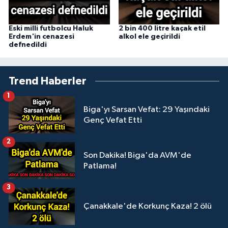
Eski milli futbolcu Haluk
2 bin 400 litre kaçak etil
Erdem'in cenazesi
alkol ele geçirildi
defnedildi
Trend Haberler
1
Biga'yı Sarsan Vefat: 29 Yaşındaki
Genç Vefat Etti
2
Son Dakika! Biga'da AVM'de
Patlama!
3
Çanakkale'de Korkunç Kaza! 2 ölü