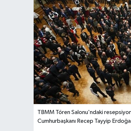
Gündem
Hava Durumu
İlan
Kültür Sanat
Magazin
Otomobil
Politika
TBMM Tören Salonu'ndaki resepsiyonda
Resmî ilanlar
Cumhurbaşkanı Recep Tayyip Erdoğan'ı
Sağlık