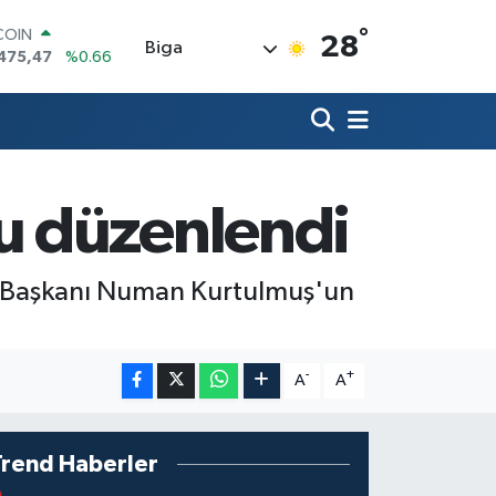
°
LAR
28
Biga
,5986
%0.06
RO
,0700
%0.1
RLİN
,2438
%0.21
M ALTIN
8.23
%0.39
u düzenlendi
T100
703
%0
COIN
475,47
%0.66
 Başkanı Numan Kurtulmuş'un
-
+
A
A
Trend Haberler