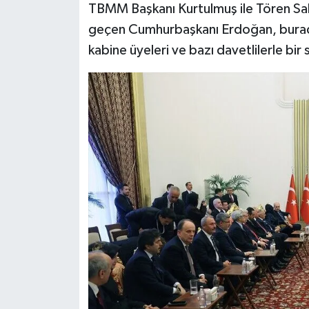
TBMM Başkanı Kurtulmuş ile Tören Sa
geçen Cumhurbaşkanı Erdoğan, burad
Siyaset
kabine üyeleri ve bazı davetlilerle bir
Spor
Tarım ve Ekonomi
Teknoloji
Ulusal
Yaşam