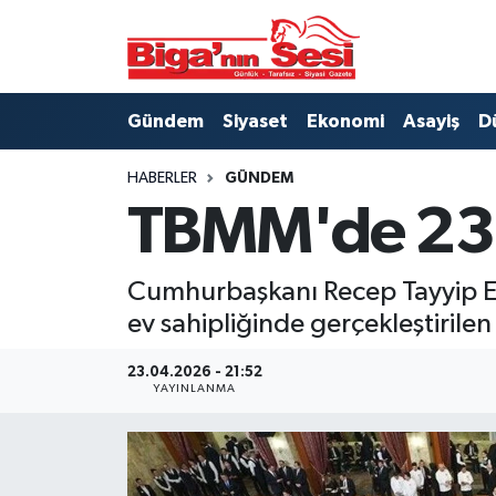
Asayiş
Çanakkale Hava Durumu
Gündem
Siyaset
Ekonomi
Asayiş
D
Astroloji
Çanakkale Trafik Yoğunluk Haritası
HABERLER
GÜNDEM
Belde ve Köyler
Süper Lig Puan Durumu ve Fikstür
TBMM'de 23 
Belediye
Tüm Manşetler
Cumhurbaşkanı Recep Tayyip 
Dünya
Son Dakika Haberleri
ev sahipliğinde gerçekleştirile
Eğitim
Haber Arşivi
23.04.2026 - 21:52
YAYINLANMA
Ekonomi
Genel