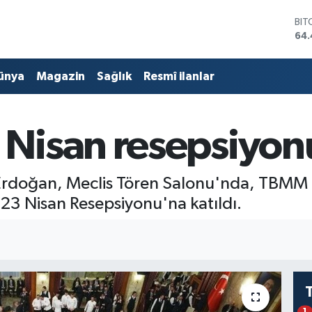
DO
47
EU
55
ünya
Magazin
Sağlık
Resmî ilanlar
STE
64
GRA
651
Nisan resepsiyon
BİS
13.
BIT
64.
Erdoğan, Meclis Tören Salonu'nda, TBMM
n 23 Nisan Resepsiyonu'na katıldı.