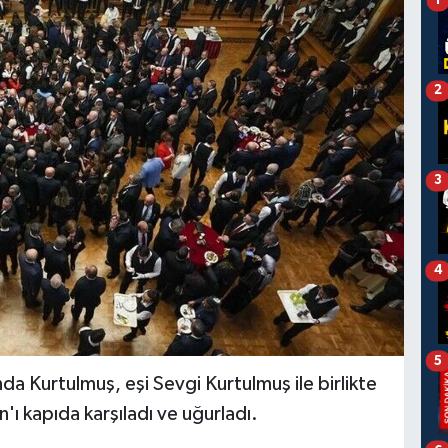
1
2
3
4
5
 Kurtulmuş, eşi Sevgi Kurtulmuş ile birlikte
 kapıda karşıladı ve uğurladı.