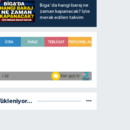
Biga'da hangi baraj ne
zaman kapanacak? İşte
merak edilen takvim
ükleniyor...