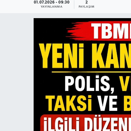
01.07.2026 - 09:30
2
YAYINLANMA
PAYLAŞIM
Gündem
Hava Durumu
İlan
Kültür Sanat
Magazin
Otomobil
Politika
Resmî ilanlar
Sağlık