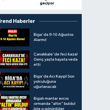
geçiyor
Trend Haberler
Biga'da 9-10 Ağustos
Alarmı!
Çanakkale'de feci kaza!
Genç yaşta hayata veda
etti
Biga'da Acı Kayıp! Son
yolculuğuna
uğurlanacak
Bigalı mantar avcısı
ormanda "altın" buldu!
İşte o görüntüler