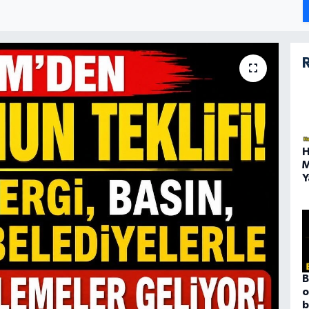
R
H
M
Y
B
o
b