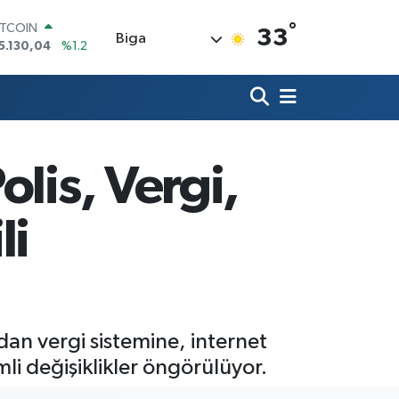
°
OLAR
33
Biga
7,7106
%0.17
URO
5,1652
%0.27
TERLİN
4,4046
%0.35
RAM ALTIN
618.49
%2.12
lis, Vergi,
İST100
3.773
%-19
ITCOIN
li
5.130,04
%1.2
dan vergi sistemine, internet
li değişiklikler öngörülüyor.