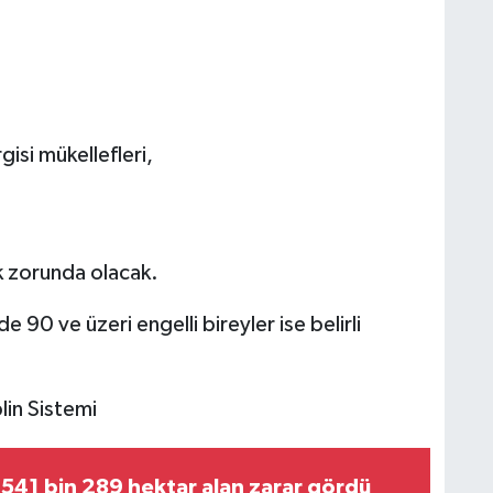
gisi mükellefleri,
ak zorunda olacak.
 90 ve üzeri engelli bireyler ise belirli
lin Sistemi
541 bin 289 hektar alan zarar gördü