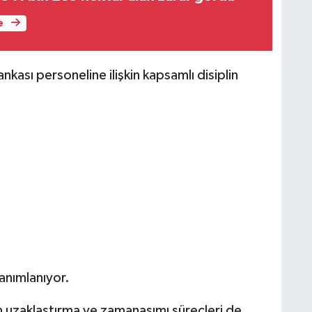
e
kası personeline ilişkin kapsamlı disiplin
tanımlanıyor.
en uzaklaştırma ve zamanaşımı süreçleri de