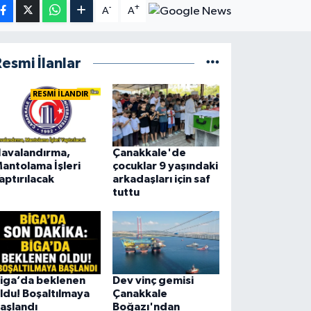
-
+
A
A
esmi İlanlar
RESMİ İLANDIR
avalandırma,
Çanakkale'de
antolama İşleri
çocuklar 9 yaşındaki
aptırılacak
arkadaşları için saf
tuttu
iga’da beklenen
Dev vinç gemisi
ldu! Boşaltılmaya
Çanakkale
aşlandı
Boğazı'ndan