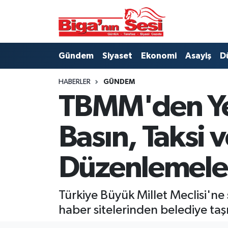
Asayiş
Çanakkale Hava Durumu
Gündem
Siyaset
Ekonomi
Asayiş
D
Astroloji
Çanakkale Trafik Yoğunluk Haritası
HABERLER
GÜNDEM
Belde ve Köyler
Süper Lig Puan Durumu ve Fikstür
TBMM'den Yeni
Belediye
Tüm Manşetler
Basın, Taksi v
Dünya
Son Dakika Haberleri
Düzenlemeler
Eğitim
Haber Arşivi
Türkiye Büyük Millet Meclisi'ne 
Ekonomi
haber sitelerinden belediye taş
Genel