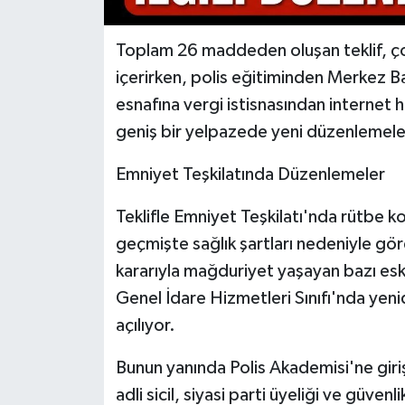
Siyaset
Toplam 26 maddeden oluşan teklif, çok
içerirken, polis eğitiminden Merkez Ba
Spor
esnafına vergi istisnasından internet 
geniş bir yelpazede yeni düzenlemeler
Tarım ve Ekonomi
Emniyet Teşkilatında Düzenlemeler
Teknoloji
Teklifle Emniyet Teşkilatı'nda rütbe ko
Ulusal
geçmişte sağlık şartları nedeniyle gö
kararıyla mağduriyet yaşayan bazı eski p
Yaşam
Genel İdare Hizmetleri Sınıfı'nda yen
açılıyor.
Bunun yanında Polis Akademisi'ne giriş
adli sicil, siyasi parti üyeliği ve güvenli