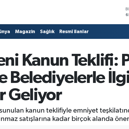
D
4
E
5
ünya
Magazin
Sağlık
Resmî ilanlar
S
6
G
6
 Kanun Teklifi: Po
B
1
B
e Belediyelerle İlgi
6
 Geliyor
sunulan kanun teklifiyle emniyet teşkilatın
ınmaz satışlarına kadar birçok alanda önem