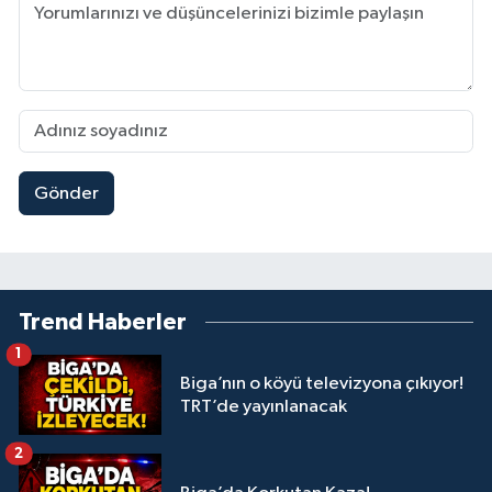
Gönder
Trend Haberler
1
Biga’nın o köyü televizyona çıkıyor!
TRT’de yayınlanacak
2