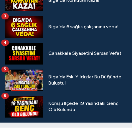
Biga’da Korkutan Kaza!
3
Biga’da 6 sağlık çalışanına veda!
4
Çanakkale Siyasetini Sarsan Vefat!
5
Biga’da Eski Yıldızlar Bu Düğünde
Buluştu!
6
Komşu İlçede 19 Yaşındaki Genç
Ölü Bulundu