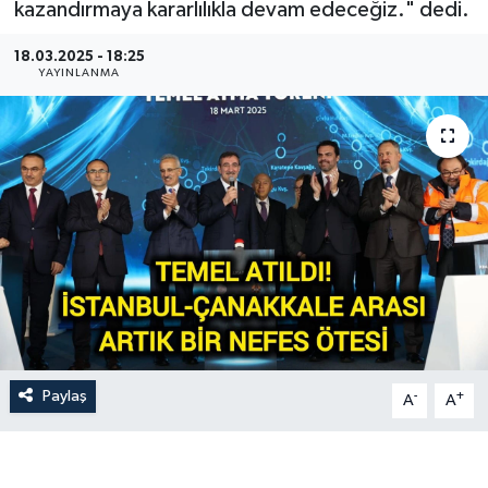
kazandırmaya kararlılıkla devam edeceğiz." dedi.
Gündem
18.03.2025 - 18:25
YAYINLANMA
Hava Durumu
İlan
Kültür Sanat
Magazin
Otomobil
Politika
Paylaş
-
+
A
A
Resmî ilanlar
Sağlık