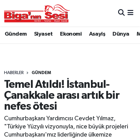
Asayiş
Çanakkale Hava Durumu
Gündem
Siyaset
Ekonomi
Asayiş
Dünya
M
Astroloji
Çanakkale Trafik Yoğunluk Haritası
Belde ve Köyler
Süper Lig Puan Durumu ve Fikstür
Belediye
Tüm Manşetler
HABERLER
GÜNDEM
Temel Atıldı! İstanbul-
Dünya
Son Dakika Haberleri
Çanakkale arası artık bir
Eğitim
Haber Arşivi
nefes ötesi
Cumhurbaşkanı Yardımcısı Cevdet Yılmaz,
Ekonomi
"Türkiye Yüzyılı vizyonuyla, nice büyük projeleri
Cumhurbaşkanı'mız liderliğinde ülkemize
Genel