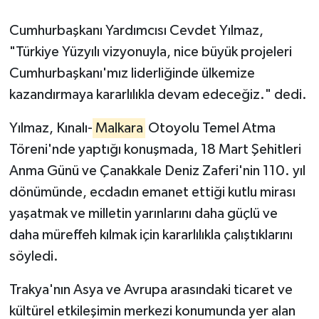
Cumhurbaşkanı Yardımcısı Cevdet Yılmaz,
Siyaset
"Türkiye Yüzyılı vizyonuyla, nice büyük projeleri
Spor
Cumhurbaşkanı'mız liderliğinde ülkemize
kazandırmaya kararlılıkla devam edeceğiz." dedi.
Tarım ve Ekonomi
Yılmaz, Kınalı-
Malkara
Otoyolu Temel Atma
Teknoloji
Töreni'nde yaptığı konuşmada, 18 Mart Şehitleri
Anma Günü ve Çanakkale Deniz Zaferi'nin 110. yıl
Ulusal
dönümünde, ecdadın emanet ettiği kutlu mirası
yaşatmak ve milletin yarınlarını daha güçlü ve
Yaşam
daha müreffeh kılmak için kararlılıkla çalıştıklarını
söyledi.
Trakya'nın Asya ve Avrupa arasındaki ticaret ve
kültürel etkileşimin merkezi konumunda yer alan