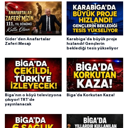
Gider'den Anafartalar
Karabiga’da büyük proje
Zaferi Mesajı
hızlandı! Gençlerin
beklediği tesis yükseliyor
Biga’nın o köyü televizyona
Biga’da Korkutan Kaza!
çıkıyor! TRT’de
yayınlanacak