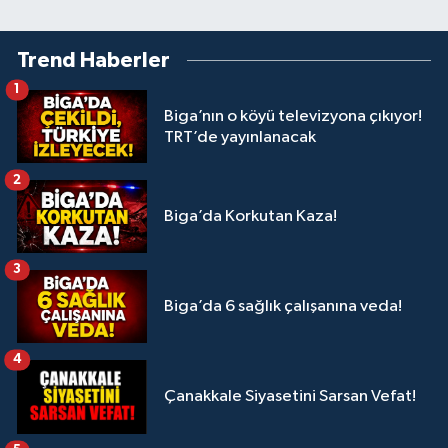
Trend Haberler
1
Biga’nın o köyü televizyona çıkıyor!
TRT’de yayınlanacak
2
Biga’da Korkutan Kaza!
3
Biga’da 6 sağlık çalışanına veda!
4
Çanakkale Siyasetini Sarsan Vefat!