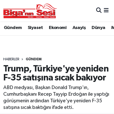
Asayiş
Çanakkale Hava Durumu
Gündem
Siyaset
Ekonomi
Asayiş
Dünya
M
Astroloji
Çanakkale Trafik Yoğunluk Haritası
Belde ve Köyler
Süper Lig Puan Durumu ve Fikstür
Belediye
Tüm Manşetler
HABERLER
GÜNDEM
Trump, Türkiye'ye yeniden
Dünya
Son Dakika Haberleri
F-35 satışına sıcak bakıyor
Eğitim
Haber Arşivi
ABD medyası, Başkan Donald Trump'ın,
Cumhurbaşkanı Recep Tayyip Erdoğan ile yaptığı
Ekonomi
görüşmenin ardından Türkiye'ye yeniden F-35
satışına sıcak baktığını ifade etti.
Genel