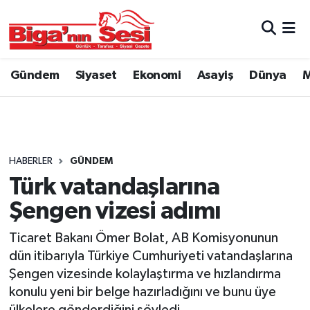
Asayiş
Çanakkale Hava Durumu
Gündem
Siyaset
Ekonomi
Asayiş
Dünya
M
Astroloji
Çanakkale Trafik Yoğunluk Haritası
Belde ve Köyler
Süper Lig Puan Durumu ve Fikstür
Belediye
Tüm Manşetler
HABERLER
GÜNDEM
Türk vatandaşlarına
Dünya
Son Dakika Haberleri
Şengen vizesi adımı
Eğitim
Haber Arşivi
Ticaret Bakanı Ömer Bolat, AB Komisyonunun
dün itibarıyla Türkiye Cumhuriyeti vatandaşlarına
Ekonomi
Şengen vizesinde kolaylaştırma ve hızlandırma
konulu yeni bir belge hazırladığını ve bunu üye
Genel