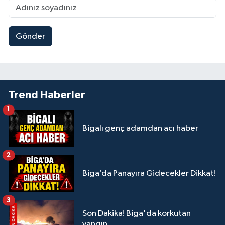
Gönder
Trend Haberler
1
Bigalı genç adamdan acı haber
2
Biga’da Panayıra Gidecekler Dikkat!
3
Son Dakika! Biga'da korkutan
yangın