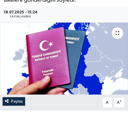
ülkelere gönderdiğini söyledi.
Gündem
18.07.2025 - 15:24
YAYINLANMA
Hava Durumu
İlan
Kültür Sanat
Magazin
Otomobil
Politika
Paylaş
-
+
A
A
Resmî ilanlar
Sağlık