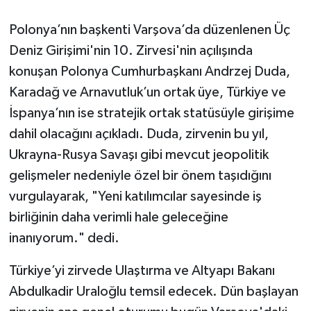
Polonya’nın başkenti Varşova’da düzenlenen Üç
Siyaset
Deniz Girişimi'nin 10. Zirvesi'nin açılışında
Spor
konuşan Polonya Cumhurbaşkanı Andrzej Duda,
Karadağ ve Arnavutluk’un ortak üye, Türkiye ve
Tarım ve Ekonomi
İspanya’nın ise stratejik ortak statüsüyle girişime
dahil olacağını açıkladı. Duda, zirvenin bu yıl,
Teknoloji
Ukrayna-Rusya Savaşı gibi mevcut jeopolitik
Ulusal
gelişmeler nedeniyle özel bir önem taşıdığını
vurgulayarak, "Yeni katılımcılar sayesinde iş
Yaşam
birliğinin daha verimli hale geleceğine
inanıyorum." dedi.
Türkiye’yi zirvede Ulaştırma ve Altyapı Bakanı
Abdulkadir Uraloğlu temsil edecek. Dün başlayan