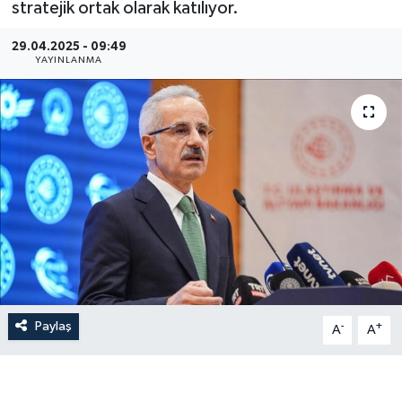
stratejik ortak olarak katılıyor.
Gündem
29.04.2025 - 09:49
YAYINLANMA
Hava Durumu
İlan
Kültür Sanat
Magazin
Otomobil
Politika
Paylaş
-
+
A
A
Resmî ilanlar
Sağlık