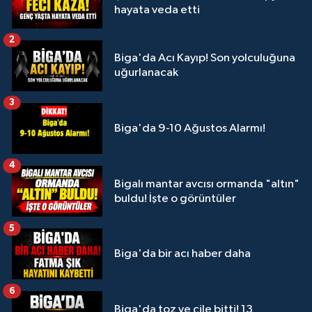
hayata veda etti
2
Biga'da Acı Kayıp! Son yolculuğuna
uğurlanacak
3
Biga'da 9-10 Ağustos Alarmı!
4
Bigalı mantar avcısı ormanda "altın"
buldu! İşte o görüntüler
5
Biga'da bir acı haber daha
6
Biga'da toz ve çile bitti! 13