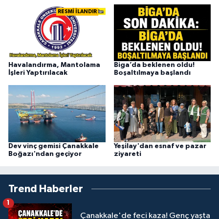
RESMİ İLANDIR
Havalandırma, Mantolama
Biga’da beklenen oldu!
İşleri Yaptırılacak
Boşaltılmaya başlandı
Dev vinç gemisi Çanakkale
Yeşilay'dan esnaf ve pazar
Boğazı'ndan geçiyor
ziyareti
Trend Haberler
1
Çanakkale'de feci kaza! Genç yaşta