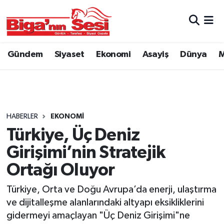
Asayiş
Çanakkale Hava Durumu
Gündem
Siyaset
Ekonomi
Asayiş
Dünya
M
Astroloji
Çanakkale Trafik Yoğunluk Haritası
Belde ve Köyler
Süper Lig Puan Durumu ve Fikstür
Belediye
Tüm Manşetler
HABERLER
EKONOMI
Türkiye, Üç Deniz
Dünya
Son Dakika Haberleri
Girişimi’nin Stratejik
Eğitim
Haber Arşivi
Ortağı Oluyor
Türkiye, Orta ve Doğu Avrupa’da enerji, ulaştırma
Ekonomi
ve dijitalleşme alanlarındaki altyapı eksikliklerini
gidermeyi amaçlayan "Üç Deniz Girişimi"ne
Genel