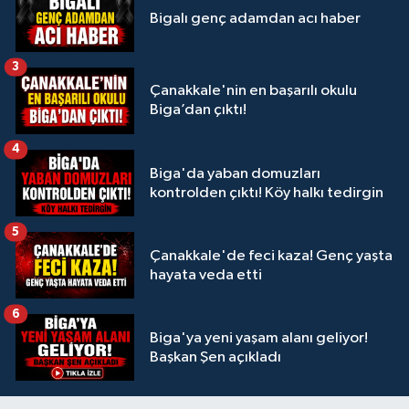
Bigalı genç adamdan acı haber
3
Çanakkale'nin en başarılı okulu
Biga’dan çıktı!
4
Biga'da yaban domuzları
kontrolden çıktı! Köy halkı tedirgin
5
Çanakkale'de feci kaza! Genç yaşta
hayata veda etti
6
Biga'ya yeni yaşam alanı geliyor!
Başkan Şen açıkladı