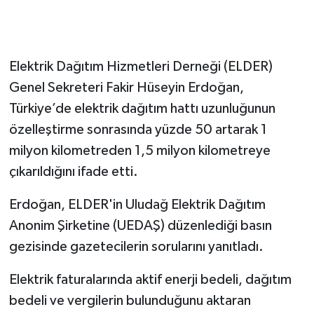
Siyaset
Elektrik Dağıtım Hizmetleri Derneği (ELDER)
Spor
Genel Sekreteri Fakir Hüseyin Erdoğan,
Tarım ve Ekonomi
Türkiye’de elektrik dağıtım hattı uzunluğunun
özelleştirme sonrasında yüzde 50 artarak 1
Teknoloji
milyon kilometreden 1,5 milyon kilometreye
çıkarıldığını ifade etti.
Ulusal
Erdoğan, ELDER'in Uludağ Elektrik Dağıtım
Yaşam
Anonim Şirketine (UEDAŞ) düzenlediği basın
gezisinde gazetecilerin sorularını yanıtladı.
Elektrik faturalarında aktif enerji bedeli, dağıtım
bedeli ve vergilerin bulunduğunu aktaran