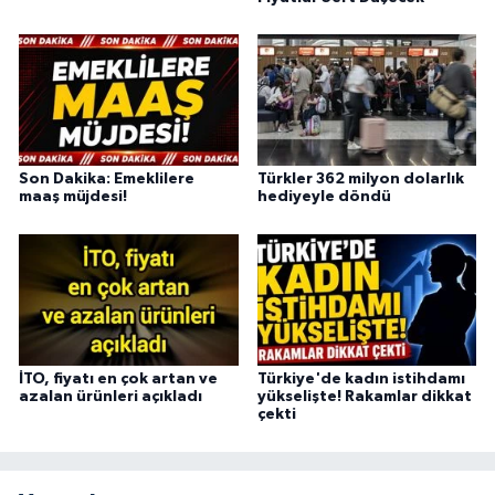
Son Dakika: Emeklilere
Türkler 362 milyon dolarlık
maaş müjdesi!
hediyeyle döndü
İTO, fiyatı en çok artan ve
Türkiye'de kadın istihdamı
azalan ürünleri açıkladı
yükselişte! Rakamlar dikkat
çekti