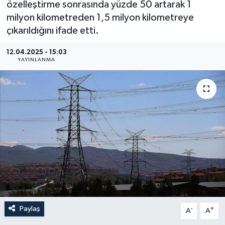
özelleştirme sonrasında yüzde 50 artarak 1
milyon kilometreden 1,5 milyon kilometreye
Gündem
çıkarıldığını ifade etti.
Hava Durumu
12.04.2025 - 15:03
YAYINLANMA
İlan
Kültür Sanat
Magazin
Otomobil
Politika
Resmî ilanlar
Paylaş
-
+
A
A
Sağlık