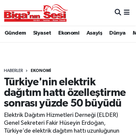
Asayiş
Çanakkale Hava Durumu
Gündem
Siyaset
Ekonomi
Asayiş
Dünya
M
Astroloji
Çanakkale Trafik Yoğunluk Haritası
Belde ve Köyler
Süper Lig Puan Durumu ve Fikstür
Belediye
Tüm Manşetler
HABERLER
EKONOMI
Türkiye'nin elektrik
Dünya
Son Dakika Haberleri
dağıtım hattı özelleştirme
Eğitim
Haber Arşivi
sonrası yüzde 50 büyüdü
Elektrik Dağıtım Hizmetleri Derneği (ELDER)
Ekonomi
Genel Sekreteri Fakir Hüseyin Erdoğan,
Türkiye’de elektrik dağıtım hattı uzunluğunun
Genel