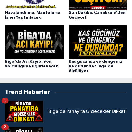
Havalandırma, Mantolama
Son Dakika: Çanakkale’den
İşleri Yaptırılacak
Geçiyor!
Biga'da Acı Kayıp! Son
Kas gücünüz ve dengeniz
yolculuğuna uğurlanacak
ne durumda? Biga’da
ölçülüyor
Trend Haberler
1
Biga’da Panayıra Gidecekler Dikkat!
2