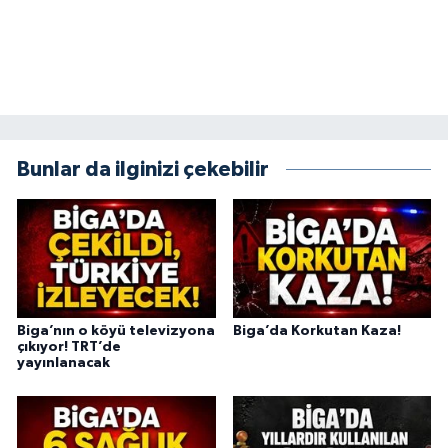
Bunlar da ilginizi çekebilir
Biga’nın o köyü televizyona
Biga’da Korkutan Kaza!
çıkıyor! TRT’de
yayınlanacak