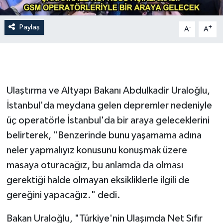
Siyaset
Paylaş
-
+
A
A
Spor
Tarım ve Ekonomi
Ulaştırma ve Altyapı Bakanı Abdulkadir Uraloğlu,
Teknoloji
İstanbul'da meydana gelen depremler nedeniyle
üç operatörle İstanbul'da bir araya geleceklerini
Ulusal
belirterek, "Benzerinde bunu yaşamama adına
neler yapmalıyız konusunu konuşmak üzere
Yaşam
masaya oturacağız, bu anlamda da olması
gerektiği halde olmayan eksikliklerle ilgili de
gereğini yapacağız." dedi.
Bakan Uraloğlu, "Türkiye'nin Ulaşımda Net Sıfır