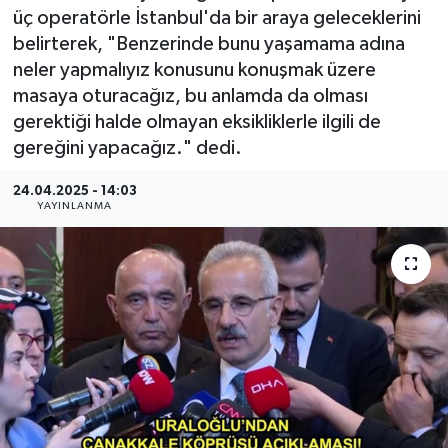
üç operatörle İstanbul'da bir araya geleceklerini
Gündem
belirterek, "Benzerinde bunu yaşamama adına
neler yapmalıyız konusunu konuşmak üzere
Hava Durumu
masaya oturacağız, bu anlamda da olması
gerektiği halde olmayan eksikliklerle ilgili de
İlan
gereğini yapacağız." dedi.
Kültür Sanat
24.04.2025 - 14:03
YAYINLANMA
Magazin
Otomobil
Politika
Resmî ilanlar
Sağlık