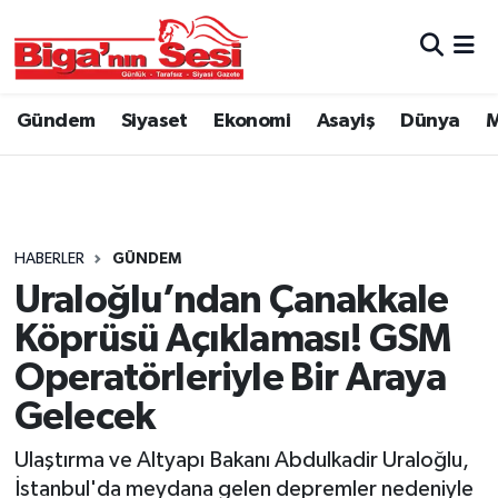
Asayiş
Çanakkale Hava Durumu
Gündem
Siyaset
Ekonomi
Asayiş
Dünya
M
Astroloji
Çanakkale Trafik Yoğunluk Haritası
Belde ve Köyler
Süper Lig Puan Durumu ve Fikstür
Belediye
Tüm Manşetler
HABERLER
GÜNDEM
Uraloğlu’ndan Çanakkale
Dünya
Son Dakika Haberleri
Köprüsü Açıklaması! GSM
Eğitim
Haber Arşivi
Operatörleriyle Bir Araya
Gelecek
Ekonomi
Ulaştırma ve Altyapı Bakanı Abdulkadir Uraloğlu,
Genel
İstanbul'da meydana gelen depremler nedeniyle