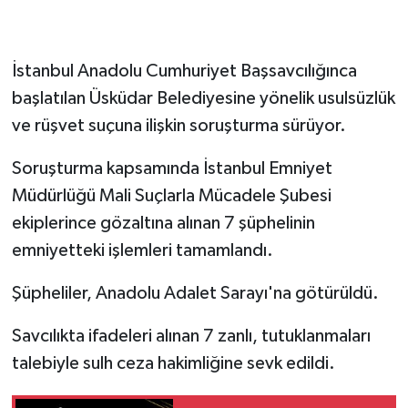
Siyaset
İstanbul Anadolu Cumhuriyet Başsavcılığınca
Spor
başlatılan Üsküdar Belediyesine yönelik usulsüzlük
ve rüşvet suçuna ilişkin soruşturma sürüyor.
Tarım ve Ekonomi
Soruşturma kapsamında İstanbul Emniyet
Teknoloji
Müdürlüğü Mali Suçlarla Mücadele Şubesi
ekiplerince gözaltına alınan 7 şüphelinin
Ulusal
emniyetteki işlemleri tamamlandı.
Yaşam
Şüpheliler, Anadolu Adalet Sarayı'na götürüldü.
Savcılıkta ifadeleri alınan 7 zanlı, tutuklanmaları
talebiyle sulh ceza hakimliğine sevk edildi.