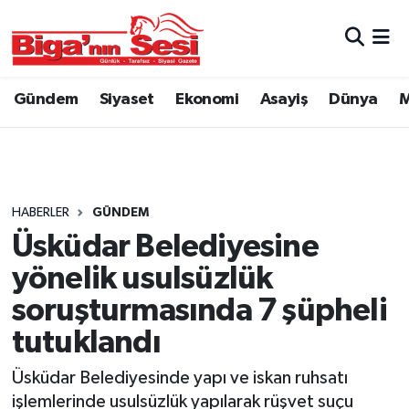
Asayiş
Çanakkale Hava Durumu
Gündem
Siyaset
Ekonomi
Asayiş
Dünya
M
Astroloji
Çanakkale Trafik Yoğunluk Haritası
Belde ve Köyler
Süper Lig Puan Durumu ve Fikstür
Belediye
Tüm Manşetler
HABERLER
GÜNDEM
Üsküdar Belediyesine
Dünya
Son Dakika Haberleri
yönelik usulsüzlük
Eğitim
Haber Arşivi
soruşturmasında 7 şüpheli
tutuklandı
Ekonomi
Üsküdar Belediyesinde yapı ve iskan ruhsatı
Genel
işlemlerinde usulsüzlük yapılarak rüşvet suçu