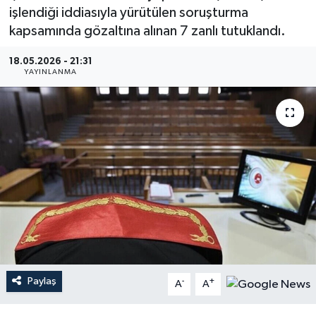
işlendiği iddiasıyla yürütülen soruşturma
Gündem
kapsamında gözaltına alınan 7 zanlı tutuklandı.
Hava Durumu
18.05.2026 - 21:31
YAYINLANMA
İlan
Kültür Sanat
Magazin
Otomobil
Politika
Resmî ilanlar
Paylaş
-
+
A
A
Sağlık