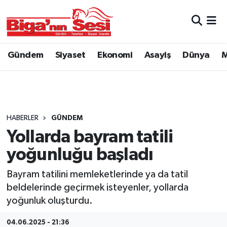
Asayiş
Çanakkale Hava Durumu
Gündem
Siyaset
Ekonomi
Asayiş
Dünya
M
Astroloji
Çanakkale Trafik Yoğunluk Haritası
Belde ve Köyler
Süper Lig Puan Durumu ve Fikstür
Belediye
Tüm Manşetler
HABERLER
GÜNDEM
Yollarda bayram tatili
Dünya
Son Dakika Haberleri
yoğunluğu başladı
Eğitim
Haber Arşivi
Bayram tatilini memleketlerinde ya da tatil
beldelerinde geçirmek isteyenler, yollarda
Ekonomi
yoğunluk oluşturdu.
Genel
04.06.2025 - 21:36