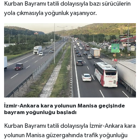
Kurban Bayramı tatili dolayısıyla bazı sürücülerin
yola çıkmasıyla yoğunluk yaşanıyor.
Siyaset
Spor
Tarım ve Ekonomi
Teknoloji
Ulusal
Yaşam
İzmir-Ankara kara yolunun Manisa geçişinde
bayram yoğunluğu başladı
Kurban Bayramı tatili dolayısıyla İzmir-Ankara kara
yolunun Manisa güzergahında trafik yoğunluğu