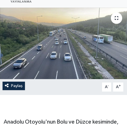
YAYINLANMA
Gündem
Hava Durumu
İlan
Kültür Sanat
Magazin
Otomobil
Paylaş
-
+
A
A
Politika
Resmî ilanlar
Anadolu Otoyolu'nun Bolu ve Düzce kesiminde,
Sağlık