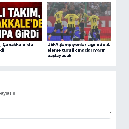
ım, Çanakkale'de
UEFA Şampiyonlar Ligi'nde 3.
di
eleme turu ilk maçları yarın
başlayacak