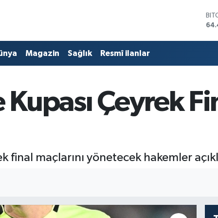
BIT
64.
DO
47
ünya
Magazin
Sağlık
Resmî ilanlar
EU
55
STE
64
e Kupası Çeyrek F
GRA
651
BİS
13.
ek final maçlarını yönetecek hakemler açık