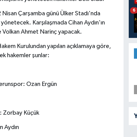
6
2 Nisan Çarşamba günü Ülker Stadı'nda
 yönetecek. Karşılaşmada Cihan Aydın'ın
ve Volkan Ahmet Narinç yapacak.
akem Kurulundan yapılan açıklamaya göre,
ek hakemler şunlar:
runspor: Ozan Ergün
: Zorbay Küçük
Y
n Aydın