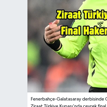
Gündem
Hava Durumu
İlan
Kültür Sanat
Magazin
Otomobil
Politika
Resmî ilanlar
Fenerbahçe-Galatasaray derbisinde C
Sağlık
Ziraat Türkiye Kupası'nda çeyrek final