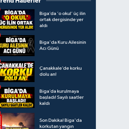
Trend Haberler
Biga’da ‘o okul’ üç ilin
ortak dergisinde yer
aldı
Biga'da Kuru Ailesinin
Acı Günü
Çanakkale’de korku
dolu an!
Biga’da kurulmaya
başladı! Sayılı saatler
kaldı
Son Dakika! Biga'da
korkutan yangın