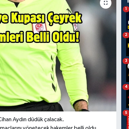
1
2
3
4
5
ihan Aydın düdük çalacak.
 maçlarını yönetecek hakemler belli oldu.