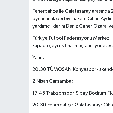
Fenerbahçe ile Galatasaray arasında 
Siyaset
oynanacak derbiyi hakem Cihan Aydın
Spor
yardımcılıklarını Deniz Caner Özaral 
Tarım ve Ekonomi
Türkiye Futbol Federasyonu Merkez H
kupada çeyrek final maçlarını yönetec
Teknoloji
Yarın:
Ulusal
20.30 TÜMOSAN Konyaspor-İskende
Yaşam
2 Nisan Çarşamba:
17.45 Trabzonspor-Sipay Bodrum FK
20.30 Fenerbahçe-Galatasaray: Ciha