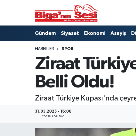
Asayiş
Çanakkale Hava Durumu
Gündem
Siyaset
Ekonomi
Asayiş
D
Astroloji
Çanakkale Trafik Yoğunluk Haritası
HABERLER
SPOR
Belde ve Köyler
Süper Lig Puan Durumu ve Fikstür
Ziraat Türkiy
Belediye
Tüm Manşetler
Belli Oldu!
Dünya
Son Dakika Haberleri
Ziraat Türkiye Kupası'nda çeyr
Eğitim
Haber Arşivi
31.03.2025 - 16:08
Ekonomi
YAYINLANMA
Genel