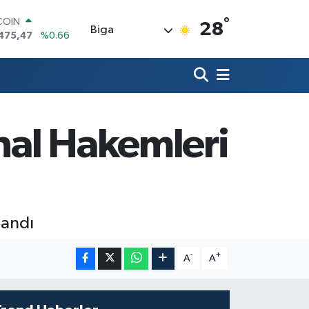
°
COIN
28
Biga
475,47
%0.66
LAR
,5986
%0.06
RO
,0700
%0.1
RLİN
,2438
%0.21
inal Hakemleri
M ALTIN
8.23
%0.39
T100
703
%0
landı
-
+
A
A