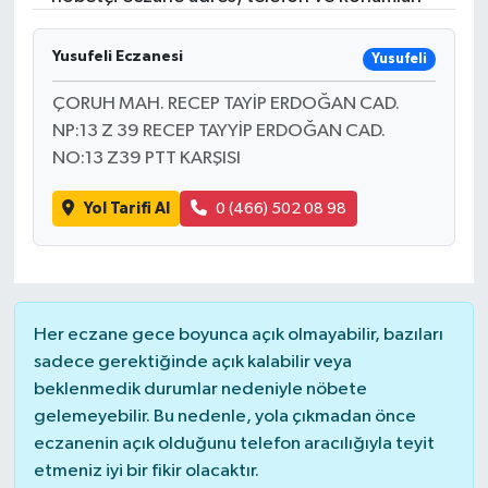
Gündem
Yusufeli Eczanesi
Yusufeli
Hava Durumu
ÇORUH MAH. RECEP TAYİP ERDOĞAN CAD.
NP:13 Z 39 RECEP TAYYİP ERDOĞAN CAD.
İlan
NO:13 Z39 PTT KARŞISI
Kültür Sanat
Yol Tarifi Al
0 (466) 502 08 98
Magazin
Otomobil
Her eczane gece boyunca açık olmayabilir, bazıları
sadece gerektiğinde açık kalabilir veya
Politika
beklenmedik durumlar nedeniyle nöbete
gelemeyebilir. Bu nedenle, yola çıkmadan önce
Resmî ilanlar
eczanenin açık olduğunu telefon aracılığıyla teyit
etmeniz iyi bir fikir olacaktır.
Sağlık