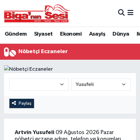
Asayiş
Çanakkale Hava Durumu
Gündem
Siyaset
Ekonomi
Asayiş
Dünya
M
Astroloji
Çanakkale Trafik Yoğunluk Haritası
Nöbetçi Eczaneler
Belde ve Köyler
Süper Lig Puan Durumu ve Fikstür
Belediye
Tüm Manşetler
Dünya
Son Dakika Haberleri
Eğitim
Haber Arşivi
Paylaş
Ekonomi
Artvin
Yusufeli
09 Ağustos 2026 Pazar
Genel
nöbetçi eczane adres, telefon ve konumları