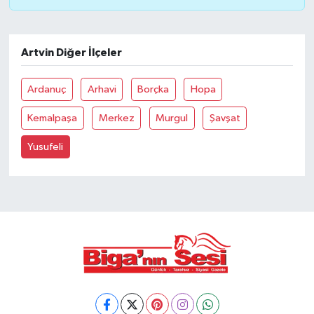
Siyaset
Artvin Diğer İlçeler
Spor
Ardanuç
Arhavi
Borçka
Hopa
Tarım ve Ekonomi
Kemalpaşa
Merkez
Murgul
Şavşat
Teknoloji
Yusufeli
Ulusal
Yaşam