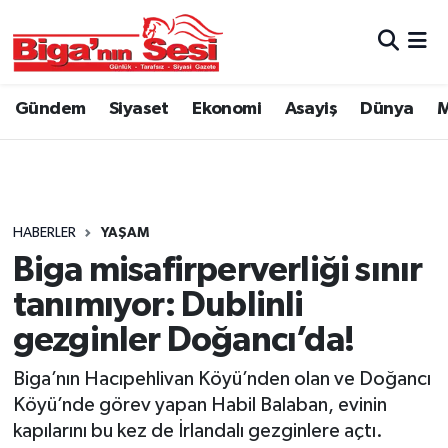
Asayiş
Çanakkale Hava Durumu
Gündem
Siyaset
Ekonomi
Asayiş
Dünya
M
Astroloji
Çanakkale Trafik Yoğunluk Haritası
Belde ve Köyler
Süper Lig Puan Durumu ve Fikstür
Belediye
Tüm Manşetler
HABERLER
YAŞAM
Biga misafirperverliği sınır
Dünya
Son Dakika Haberleri
tanımıyor: Dublinli
Eğitim
Haber Arşivi
gezginler Doğancı’da!
Biga’nın Hacıpehlivan Köyü’nden olan ve Doğancı
Ekonomi
Köyü’nde görev yapan Habil Balaban, evinin
kapılarını bu kez de İrlandalı gezginlere açtı.
Genel