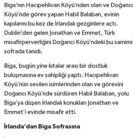
Biga’nın Hacıpehlivan Köyü’nden olan ve Doğancı
Köyü’nde görev yapan Habil Balaban, evinin
Siyaset
kapılarını bu kez de İrlandalı gezginlere açtı.
Spor
Dublin’den gelen Jonathan ve Emmet, Türk
misafirperverliğini Doğancı Köyü’ndeki bu samimi
Tarım ve Ekonomi
sofrada tanıdı.
Teknoloji
Biga, bugün yine kıtalar arası bir dostluk
buluşmasına ev sahipliği yaptı. Hacıpehlivan
Ulusal
Köyü’nün sevilen isimlerinden olan ve görevini
Yaşam
Doğancı Köyü’nde sürdüren Habil Balaban, yolu
Biga’ya düşen İrlandalı konukları Jonathan ve
Emmet’i evinde misafir etti.
İrlanda’dan Biga Sofrasına