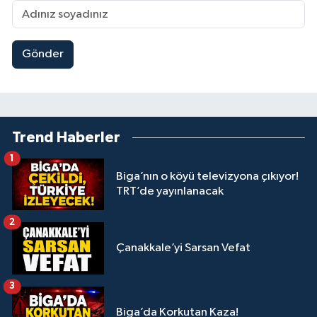
Gönder
Trend Haberler
1
Biga’nın o köyü televizyona çıkıyor!
TRT’de yayınlanacak
2
Çanakkale’yi Sarsan Vefat
3
Biga’da Korkutan Kaza!