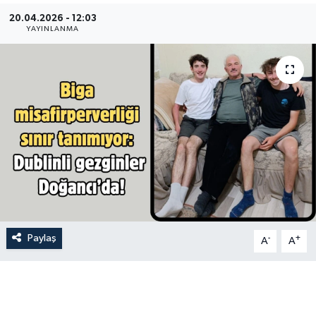
20.04.2026 - 12:03
Gündem
YAYINLANMA
Hava Durumu
İlan
Kültür Sanat
Magazin
Otomobil
Paylaş
-
+
Politika
A
A
Resmî ilanlar
Sağlık